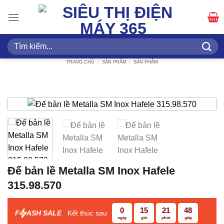
Bỏ
qua
nội
dung
Tìm
kiếm:
TRANG CHỦ
/
SẢN PHẨM
/
SẢN PHẨM
Đế bản lề Metalla SM Inox Hafele
315.98.570
0
15
21
47
F
ASH SALE
Kết thúc sau
ngày
giờ
phút
giây