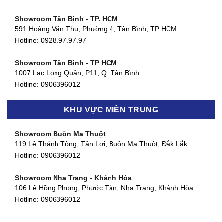
Showroom Tân Bình - TP. HCM
591 Hoàng Văn Thụ, Phường 4, Tân Bình, TP HCM
Hotline: 0928.97.97.97
Showroom Tân Bình - TP HCM
1007 Lạc Long Quân, P11, Q. Tân Bình
Hotline:
0906396012
Showroom Biên Hòa - Đồng Nai
KHU VỰC MIỀN TRUNG
452 Nguyễn Ái Quốc, Tân Tiến, TP. Biên Hòa, Đồng Nai
Hotline:
0906396012
Showroom Buôn Ma Thuột
119 Lê Thánh Tông, Tân Lợi, Buôn Ma Thuột, Đắk Lắk
Showroom Thuận An - Bình Dương
Hotline:
0906396012
66 đường DT743, An Phú, Thuận An, Bình Dương
Hotline:
0906396012
Showroom Nha Trang - Khánh Hòa
106 Lê Hồng Phong, Phước Tân, Nha Trang, Khánh Hòa
Showroom Quận 11 - TP. HCM
Hotline:
0906396012
1411 Đường 3/2, Phường 16, Quận 11, TP. HCM
Hotline:
0906396012