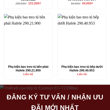
Giá
Giá
Giá
Giá
151.000
₫
44.000
₫
239.000
₫
58.000
₫
gốc
hiện
gốc
hiện
là:
tại
là:
tại
239.000₫.
là:
58.000₫.
là:
151.000₫.
44.000₫.
Phụ kiện bas treo tủ bên phải
Phụ kiện bas treo tủ bếp dưới
Hafele 290.21.900
Hafele 290.40.953
Liên hệ
Liên hệ
ĐĂNG KÝ TƯ VẤN / NHẬN ƯU
ĐÃI MỚI NHẤT