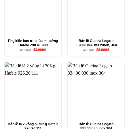
Phụ kiện bas treo tủ âm tường
Bản lề Cucina Legato
Hafele 290.41.900
334.00.066 mạ niken, đen
Giá
Giá
Giá
Giá
43.000
₫
28.000
₫
64.000
₫
37.000
₫
gốc
hiện
gốc
hiện
là:
tại
là:
tại
64.000₫.
là:
37.000₫.
là:
43.000₫.
28.000₫.
Bản lề lá 2 vòng bi 70Kg Hafele
Bản lề Cucina Legato
926.20.111
334.00.030 inox 304