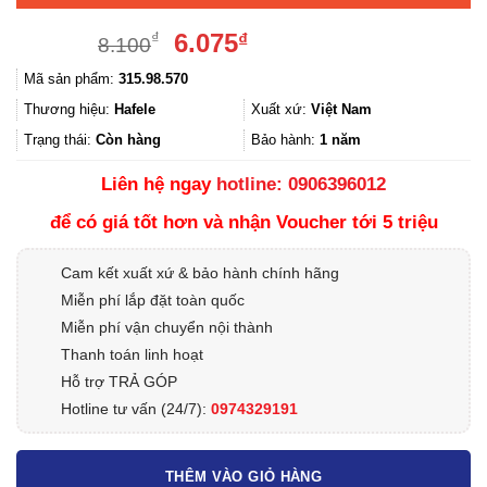
Giá
Giá
6.075
₫
₫
8.100
gốc
hiện
Mã sản phẩm:
315.98.570
là:
tại
8.100₫.
là:
Thương hiệu:
Hafele
Xuất xứ:
Việt Nam
6.075₫.
Trạng thái:
Còn hàng
Bảo hành:
1 năm
Liên hệ ngay
hotline: 0906396012
để có giá tốt hơn và nhận Voucher tới 5 triệu
Cam kết xuất xứ & bảo hành chính hãng
Miễn phí lắp đặt toàn quốc
Miễn phí vận chuyển nội thành
Thanh toán linh hoạt
Hỗ trợ TRẢ GÓP
Hotline tư vấn (24/7):
0974329191
THÊM VÀO GIỎ HÀNG