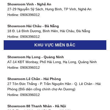
Showroom Vinh - Nghệ An
Showroom Quận 4 - TP. HCM
27-29 Nguyễn Sỹ Sách, Hưng Bình, TP Vinh, Nghệ An
127 Khánh Hội, Phường 3, Quận 4,TP. HCM
Hotline:
0906396012
Hotline:
0906396012
Showroom Hải Châu - Đà Nẵng
Showroom Quận 7 - TP. HCM
18 Đ. Lê Đình Dương, Bình Hiên, Hải Châu, Đà Nẵng
877 Huỳnh Tấn Phát, Phú Thuận, Quận 7, TP HCM
Hotline:
0906396012
Hotline:
0906396012
KHU VỰC MIỀN BẮC
Showroom Thanh Khê - Đà Nẵng
Showroom Gò Vấp - TP. HCM
475 Điện Biên Phủ, Thanh Khê Đông, Thanh Khê, Đà Nẵng
Showroom Hạ Long - Quảng Ninh
580 Phan Văn Trị, Phường 7, Quận 5, TP HCM
Hotline:
0906396012
A7-14 KĐT Monbay, Phố Hải Long, Hạ Long, Quảng Ninh
Hotline:
0906396012
Hotline:
0906396012
Showroom Cẩm Lệ - Đà Nẵng
Showroom Tân Bình - TP. HCM
652 Nguyễn Hữu Thọ, Khuê Trung, Cẩm Lệ, Đà Nẵng
Showroom Lê Chân - Hải Phòng
90 Đ. Cộng Hòa, Phường 4, Tân Bình, TP HCM
Hotline:
0906396012
27 Tôn Đức Thắng - P. Trần Nguyên Hãn - Q. Lê Chân - Hải
Hotline:
0906396012
Phòng (Đối diện cổng chính chợ An Dương)
Showroom Huế
Hotline:
0906396012
54 Hùng Vương, Phú Hội, Thành phố Huế, Thừa Thiên Huế
Hotline:
0906396012
Showroom 88 Thanh Nhàn - Hà Nội