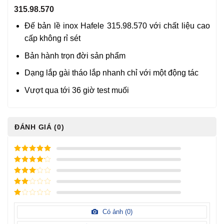
315.98.570
Đế bản lề inox Hafele 315.98.570 với chất liệu cao
cấp không rỉ sét
Bản hành trọn đời sản phẩm
Dạng lắp gài tháo lắp nhanh chỉ với một động tác
Vượt qua tới 36 giờ test muối
ĐÁNH GIÁ (0)
5
/ 5 điểm
4
/ 5
điểm
3
/ 5
điểm
2
/
5
1
điểm
/
Có ảnh (
0
)
5
điểm