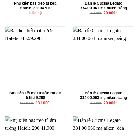
Phụ kiện bas treo tủ bếp,
Bản lề Cucina Legato
Hafele 290.04.910
334.00.061 mạ niken, sáng
Giá
Giá
Liên hệ
20.000
₫
26.000
₫
gốc
hiện
là:
tại
26.000₫.
là:
20.000₫.
Bas liên kết mặt trước Hafele
Bản lề Cucina Legato
545.59.298
334.00.063 mạ niken, sáng
Giá
Giá
Giá
Giá
131.000
₫
20.000
₫
174.020
₫
26.000
₫
gốc
hiện
gốc
hiện
là:
tại
là:
tại
174.020₫.
là:
26.000₫.
là:
131.000₫.
20.000₫.