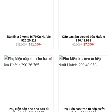
Bản lề lá 2 vòng bi 70Kg Hafele
Cặp bas âm treo tủ bếp Hafele
926.20.111
290.41.991
Giá
Giá
Giá
Giá
151.000
₫
27.000
₫
239.000
₫
40.000
₫
gốc
hiện
gốc
hiện
là:
tại
là:
tại
239.000₫.
là:
40.000₫.
là:
151.000₫.
27.000₫.
Phụ kiện nắp che cho bas tủ
Phụ kiện bas treo tủ bếp dưới