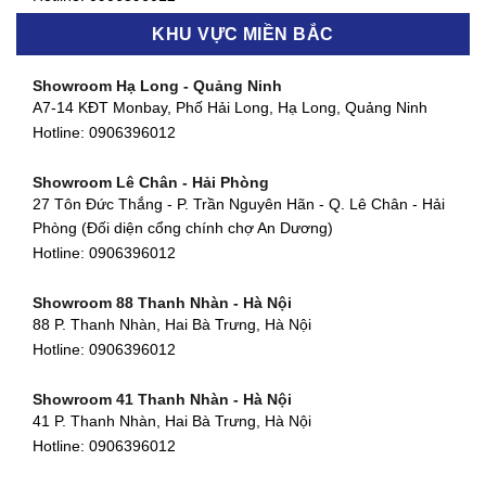
Hotline:
0906396012
KHU VỰC MIỀN BẮC
Showroom Thanh Khê - Đà Nẵng
Showroom Gò Vấp - TP. HCM
475 Điện Biên Phủ, Thanh Khê Đông, Thanh Khê, Đà Nẵng
Showroom Hạ Long - Quảng Ninh
580 Phan Văn Trị, Phường 7, Quận 5, TP HCM
Hotline:
0906396012
A7-14 KĐT Monbay, Phố Hải Long, Hạ Long, Quảng Ninh
Hotline:
0906396012
Hotline:
0906396012
Showroom Cẩm Lệ - Đà Nẵng
Showroom Tân Bình - TP. HCM
652 Nguyễn Hữu Thọ, Khuê Trung, Cẩm Lệ, Đà Nẵng
Showroom Lê Chân - Hải Phòng
90 Đ. Cộng Hòa, Phường 4, Tân Bình, TP HCM
Hotline:
0906396012
27 Tôn Đức Thắng - P. Trần Nguyên Hãn - Q. Lê Chân - Hải
Hotline:
0906396012
Phòng (Đối diện cổng chính chợ An Dương)
Showroom Huế
Hotline:
0906396012
54 Hùng Vương, Phú Hội, Thành phố Huế, Thừa Thiên Huế
Hotline:
0906396012
Showroom 88 Thanh Nhàn - Hà Nội
88 P. Thanh Nhàn, Hai Bà Trưng, Hà Nội
Showroom Hà Tĩnh
Hotline:
0906396012
82 Quang Trung, Thạch Quý, Hà Tĩnh
Hotline:
0906396012
Showroom 41 Thanh Nhàn - Hà Nội
41 P. Thanh Nhàn, Hai Bà Trưng, Hà Nội
Showroom Quy Nhơn - Bình Định
Hotline:
0906396012
956 Trần Hưng Đạo, P, Thành phố Quy Nhơn, Bình Định
Hotline:
0906396012