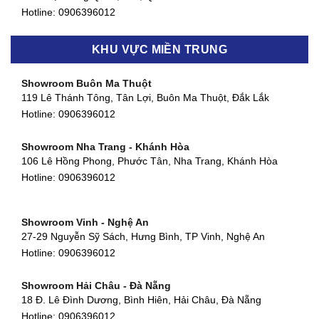
Hotline:
0906396012
Showroom Biên Hòa - Đồng Nai
KHU VỰC MIỀN TRUNG
452 Nguyễn Ái Quốc, Tân Tiến, TP. Biên Hòa, Đồng Nai
Hotline:
0906396012
Showroom Buôn Ma Thuột
119 Lê Thánh Tông, Tân Lợi, Buôn Ma Thuột, Đắk Lắk
Showroom Thuận An - Bình Dương
Hotline:
0906396012
66 đường DT743, An Phú, Thuận An, Bình Dương
Hotline:
0906396012
Showroom Nha Trang - Khánh Hòa
106 Lê Hồng Phong, Phước Tân, Nha Trang, Khánh Hòa
Showroom Quận 11 - TP. HCM
Hotline:
0906396012
1411 Đường 3/2, Phường 16, Quận 11, TP. HCM
Hotline:
0906396012
Showroom Vinh - Nghệ An
Showroom Quận 4 - TP. HCM
27-29 Nguyễn Sỹ Sách, Hưng Bình, TP Vinh, Nghệ An
127 Khánh Hội, Phường 3, Quận 4,TP. HCM
Hotline:
0906396012
Hotline:
0906396012
Showroom Hải Châu - Đà Nẵng
Showroom Quận 7 - TP. HCM
18 Đ. Lê Đình Dương, Bình Hiên, Hải Châu, Đà Nẵng
877 Huỳnh Tấn Phát, Phú Thuận, Quận 7, TP HCM
Hotline:
0906396012