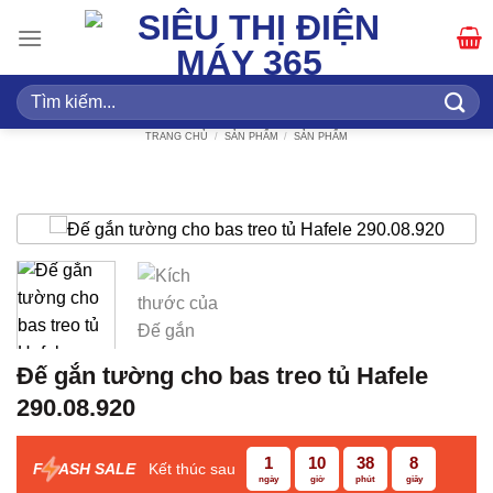
Bỏ
qua
nội
dung
Tìm
kiếm:
TRANG CHỦ
/
SẢN PHẨM
/
SẢN PHẨM
Đế gắn tường cho bas treo tủ Hafele
290.08.920
1
10
38
7
F
ASH SALE
Kết thúc sau
ngày
giờ
phút
giây