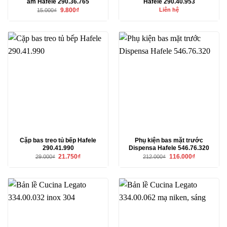
âm Hafele 290.36.765
Hafele 290.40.953
Giá
Giá
9.800
₫
Liên hệ
15.000
₫
gốc
hiện
là:
tại
15.000₫.
là:
9.800₫.
Cặp bas treo tủ bếp Hafele
Phụ kiện bas mặt trước
290.41.990
Dispensa Hafele 546.76.320
Giá
Giá
Giá
Giá
21.750
₫
116.000
₫
29.000
₫
212.000
₫
gốc
hiện
gốc
hiện
là:
tại
là:
tại
29.000₫.
là:
212.000₫.
là:
21.750₫.
116.000₫.