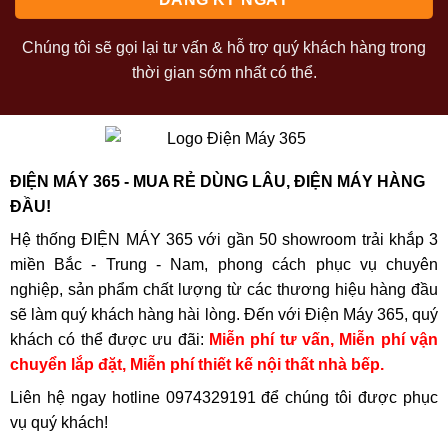
Chúng tôi sẽ gọi lại tư vấn & hỗ trợ quý khách hàng trong
thời gian sớm nhất có thể.
ĐIỆN MÁY 365 - MUA RẺ DÙNG LÂU, ĐIỆN MÁY HÀNG
ĐẦU!
Hệ thống ĐIỆN MÁY 365 với gần 50 showroom trải khắp 3
miền Bắc - Trung - Nam, phong cách phục vụ chuyên
nghiệp, sản phẩm chất lượng từ các thương hiệu hàng đầu
sẽ làm quý khách hàng hài lòng. Đến với Điện Máy 365, quý
khách có thể được ưu đãi:
Miễn phí tư vấn, Miễn phí vận
chuyển lắp đặt, Miễn phí thiết kế nội thất nhà bếp.
Liên hệ ngay hotline
0974329191
để chúng tôi được phục
vụ quý khách!