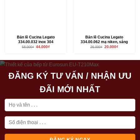
Bản lề Cucina Legato
Bản lề Cucina Legato
334.00.032 inox 304
334.00.062 mạ niken, sáng
Giá
Giá
Giá
Giá
44.000
₫
20.000
₫
58.000
₫
26.000
₫
gốc
hiện
gốc
hiện
là:
tại
là:
tại
58.000₫.
là:
26.000₫.
là:
44.000₫.
20.000₫.
ĐĂNG KÝ TƯ VẤN / NHẬN ƯU
ĐÃI MỚI NHẤT