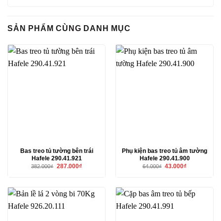
SẢN PHẨM CÙNG DANH MỤC
Bas treo tủ tường bên trái
Phụ kiện bas treo tủ âm tường
Hafele 290.41.921
Hafele 290.41.900
Giá
Giá
Giá
Giá
287.000
₫
43.000
₫
382.000
₫
64.000
₫
gốc
hiện
gốc
hiện
là:
tại
là:
tại
382.000₫.
là:
64.000₫.
là:
287.000₫.
43.000₫.