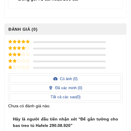
ĐÁNH GIÁ (0)
5
/ 5 điểm
4
/ 5
điểm
3
/ 5
điểm
2
/
5
1
điểm
/
Có ảnh (
0
)
5
điểm
Đã xác minh (
0
)
Tất cả các sao(
0
)
Chưa có đánh giá nào.
Hãy là người đầu tiên nhận xét “Đế gắn tường cho
bas treo tủ Hafele 290.08.920”