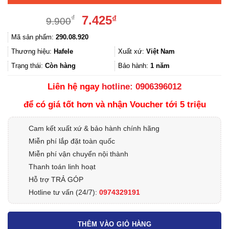
Giá
Giá
7.425
₫
₫
9.900
gốc
hiện
Mã sản phẩm:
290.08.920
là:
tại
9.900₫.
là:
Thương hiệu:
Hafele
Xuất xứ:
Việt Nam
7.425₫.
Trạng thái:
Còn hàng
Bảo hành:
1 năm
Liên hệ ngay
hotline: 0906396012
để có giá tốt hơn và nhận Voucher tới 5 triệu
Cam kết xuất xứ & bảo hành chính hãng
Miễn phí lắp đặt toàn quốc
Miễn phí vận chuyển nội thành
Thanh toán linh hoạt
Hỗ trợ TRẢ GÓP
Hotline tư vấn (24/7):
0974329191
THÊM VÀO GIỎ HÀNG