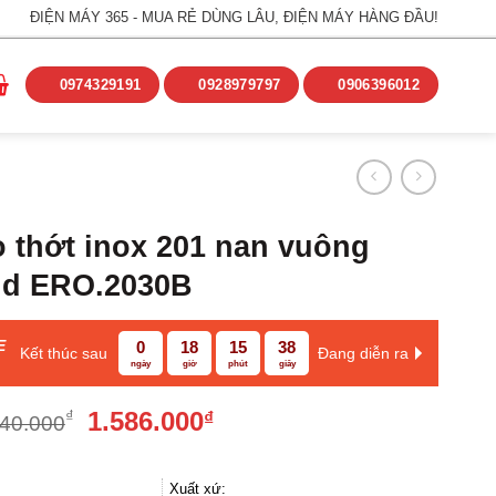
ĐIỆN MÁY 365 - MUA RẺ DÙNG LÂU, ĐIỆN MÁY HÀNG ĐẦU!
0974329191
0928979797
0906396012
o thớt inox 201 nan vuông
ld ERO.2030B
E
0
18
15
37
Kết thúc sau
Đang diễn ra
ngày
giờ
phút
giây
Giá
Giá
1.586.000
₫
₫
440.000
gốc
hiện
là:
tại
2.440.000₫.
là:
Xuất xứ: