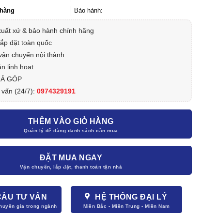
1.586.000₫.
hàng
Bảo hành:
xuất xứ & bảo hành chính hãng
lắp đặt toàn quốc
vận chuyển nội thành
n linh hoạt
RẢ GÓP
 vấn (24/7):
0974329191
THÊM VÀO GIỎ HÀNG
ĐẶT MUA NGAY
CẦU TƯ VẤN
HỆ THỐNG ĐẠI LÝ