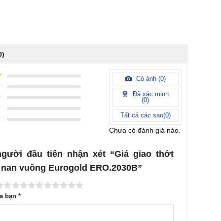
0)
Có ảnh (
0
)
Đã xác minh
(
0
)
Tất cả các sao(
0
)
Chưa có đánh giá nào.
người đầu tiên nhận xét “Giá giao thớt
1 nan vuông Eurogold ERO.2030B”
ủa bạn
*