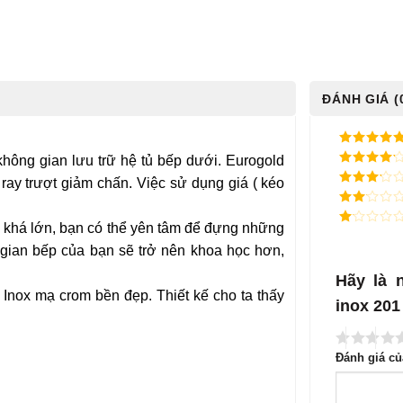
ĐÁNH GIÁ (
5
/ 5 điểm
không gian lưu trữ hệ tủ bếp dưới. Eurogold
4
/ 5
ay trượt giảm chấn. Việc sử dụng giá ( kéo
điểm
3
/ 5
điểm
2
/
ữ khá lớn, bạn có thể yên tâm để đựng những
5
1
điểm
/
d gian bếp của bạn sẽ trở nên khoa học hơn,
5
điểm
Hãy là 
 Inox mạ crom bền đẹp. Thiết kế cho ta thấy
inox 20
Đánh giá c