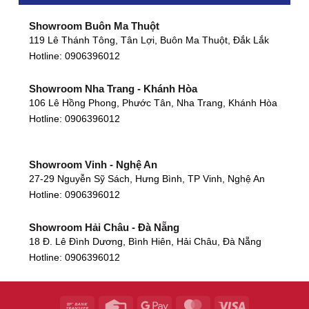
Showroom Buôn Ma Thuột
119 Lê Thánh Tông, Tân Lợi, Buôn Ma Thuột, Đắk Lắk
Hotline:
0906396012
Showroom Nha Trang - Khánh Hòa
106 Lê Hồng Phong, Phước Tân, Nha Trang, Khánh Hòa
Hotline:
0906396012
Showroom Vinh - Nghệ An
27-29 Nguyễn Sỹ Sách, Hưng Bình, TP Vinh, Nghệ An
Hotline:
0906396012
Showroom Hải Châu - Đà Nẵng
18 Đ. Lê Đình Dương, Bình Hiên, Hải Châu, Đà Nẵng
Hotline:
0906396012
Showroom Thanh Khê - Đà Nẵng
475 Điện Biên Phủ, Thanh Khê Đông, Thanh Khê, Đà