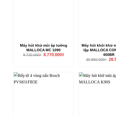
Máy hút khử mùi áp tường
Máy hút khói khử m
MALLOCA MC 1090
lập MALLOCA CO
Giá
Giá
400BR
8.770.000
₫
9.720.000
₫
gốc
hiện
Giá
26.
30.800.000
₫
là:
tại
gốc
9.720.000₫.
là:
là:
8.770.000₫.
30.8