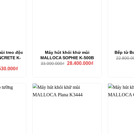
ùi treo độc
Máy hút khói khử mùi
Bếp từ B
NCRETE K-
MALLOCA SOPHIE K-500B
22.800.0
Giá
Giá
28.400.000
₫
33.000.000
₫
gốc
hiện
Giá
530.000
₫
là:
tại
hiện
33.000.000₫.
là:
tại
28.400.000₫.
00.000₫.
là:
26.530.000₫.