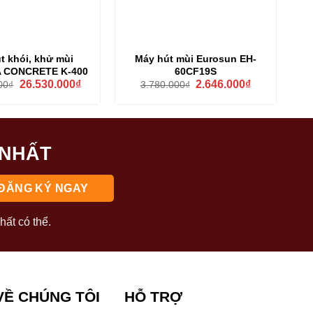
t khói, khử mùi
Máy hút mùi Eurosun EH-
 CONCRETE K-400
60CF19S
Giá
Giá
Giá
Giá
26.530.000
₫
2.646.000
₫
00
₫
3.780.000
₫
gốc
hiện
gốc
hiện
là:
tại
là:
tại
30.800.000₫.
là:
3.780.000₫.
là:
26.530.000₫.
2.646.000₫.
 NHẤT
hất có thể.
VỀ CHÚNG TÔI
HỖ TRỢ