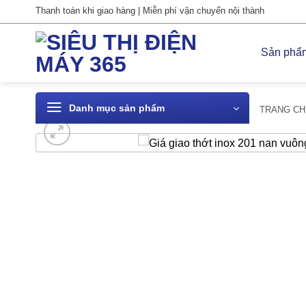
Bỏ
Thanh toán khi giao hàng | Miễn phí vận chuyển nội thành
qua
nội
Sản phẩ
dung
Danh mục sản phẩm
TRANG CH