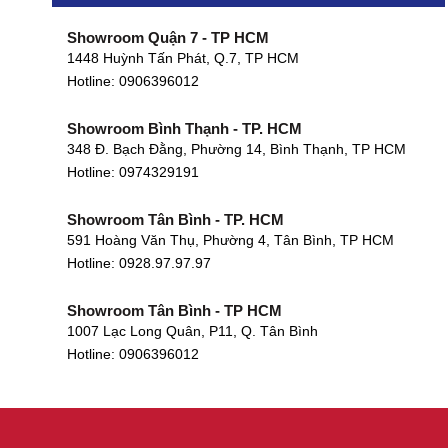
Showroom Quận 7 - TP HCM
1448 Huỳnh Tấn Phát, Q.7, TP HCM
Hotline:
0906396012
Showroom Bình Thạnh - TP. HCM
348 Đ. Bạch Đằng, Phường 14, Bình Thạnh, TP HCM
Hotline:
0974329191
Showroom Tân Bình - TP. HCM
591 Hoàng Văn Thụ, Phường 4, Tân Bình, TP HCM
Hotline: 0928.97.97.97
Showroom Tân Bình - TP HCM
1007 Lạc Long Quân, P11, Q. Tân Bình
Hotline:
0906396012
Showroom Biên Hòa - Đồng Nai
452 Nguyễn Ái Quốc, Tân Tiến, TP. Biên Hòa, Đồng Nai
Hotline:
0906396012