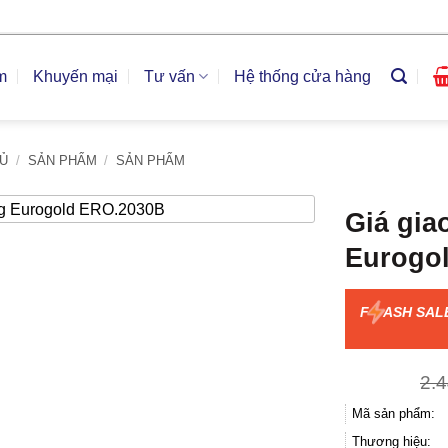
m
Khuyến mại
Tư vấn
Hệ thống cửa hàng
Ủ
/
SẢN PHẨM
/
SẢN PHẨM
Giá gia
Eurogo
F
ASH SAL
2.
Mã sản phẩm:
Thương hiệu: