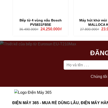
Bếp từ 4 vùng nấu Bosch
Máy hút khử mùi
PVS831FB5E
MALLOCA K
Giá
Giá
Giá
24.250.000
₫
23.
36.490.000
₫
27.800.000
₫
gốc
hiện
gốc
là:
tại
là:
36.490.000₫.
là:
27.8
24.250.000₫.
ĐĂNG
Chúng tôi 
ĐIỆN MÁY 365 - MUA RẺ DÙNG LÂU, ĐIỆN MÁY HÀ