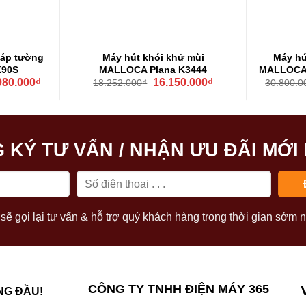
 áp tường
Máy hút khói khử mùi
Máy hú
90S
MALLOCA Plana K3444
MALLOCA
Giá
Giá
Giá
980.000
₫
16.150.000
₫
18.252.000
₫
30.800.0
hiện
gốc
hiện
tại
là:
tại
00.000₫.
là:
18.252.000₫.
là:
23.980.000₫.
16.150.000₫.
 KÝ TƯ VẤN / NHẬN ƯU ĐÃI MỚI
sẽ gọi lại tư vấn & hỗ trợ quý khách hàng trong thời gian sớm n
CÔNG TY TNHH ĐIỆN MÁY 365
NG ĐẦU!