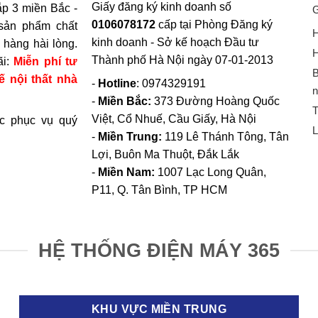
Giấy đăng ký kinh doanh số
p 3 miền Bắc -
G
0106078172
cấp tại Phòng Đăng ký
sản phẩm chất
H
kinh doanh - Sở kế hoạch Đầu tư
hàng hài lòng.
H
Thành phố Hà Nội ngày 07-01-2013
ãi:
Miễn phí tư
B
ế nội thất nhà
-
Hotline
: 0974329191
n
-
Miền Bắc:
373 Đường Hoàng Quốc
T
Việt, Cổ Nhuế, Cầu Giấy, Hà Nội
c phục vụ quý
L
-
Miền Trung:
119 Lê Thánh Tông, Tân
Lợi, Buôn Ma Thuột, Đắk Lắk
-
Miền Nam:
1007 Lạc Long Quân,
P11, Q. Tân Bình, TP HCM
HỆ THỐNG ĐIỆN MÁY 365
KHU VỰC MIỀN TRUNG