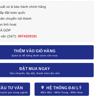
xuất xứ & bảo hành chính hãng
lắp đặt toàn quốc
vận chuyển nội thành
n linh hoạt
RẢ GÓP
 vấn (24/7):
0974329191
THÊM VÀO GIỎ HÀNG
ĐẶT MUA NGAY
CẦU TƯ VẤN
HỆ THỐNG ĐẠI LÝ