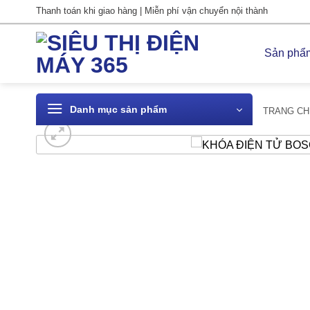
Bỏ
Thanh toán khi giao hàng | Miễn phí vận chuyển nội thành
qua
nội
Sản phẩ
dung
Danh mục sản phẩm
TRANG CH