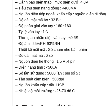
– Cảnh báo điện thấp : mức điện dưới 4.8V
– Tiêu thụ điện năng động : <400MA
– Nguồn điện tiếp ngoài khẩn cấp : nguồn điện di độn
– Độ dài mật mã ảo : 32 Bit
– Độ phân giải vân tay : 160 *160
– Tỷ lệ vân tay : 1:N
– Thời gian nhận diện vân tay : <0.6S
– Độ ẩm : 25%RH-93%RH
– Thiết kế mật mã : Số chạm nhẹ bàn phím
– Độ dài mật mã : 6 số
– Nguồn điện hệ thống : 1.5 V ,4 pin
– Điện năng tĩnh : <50uA
– Số lần sử dụng : 5000 lần ( pin số 5 )
– Tần suất cảm biến : 508dpi
– Nguồn khẩn cấp : đầu USB
– Nhiệt độ môi trường : -25-70 độ C