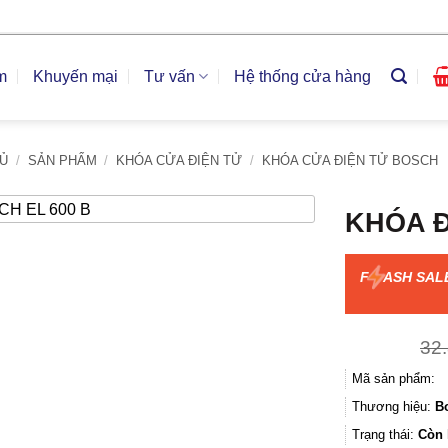
m
Khuyến mại
Tư vấn
Hệ thống cửa hàng
Ủ
/
SẢN PHẨM
/
KHÓA CỬA ĐIỆN TỬ
/
KHÓA CỬA ĐIỆN TỬ BOSCH
KHÓA Đ
F
ASH SAL
32
Mã sản phẩm:
Thương hiệu:
B
Trạng thái:
Còn 