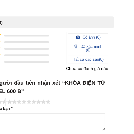
0)
Có ảnh (
0
)
Đã xác minh
(
0
)
Tất cả các sao(
0
)
Chưa có đánh giá nào.
người đầu tiên nhận xét “KHÓA ĐIỆN TỬ
EL 600 B”
ủa bạn
*