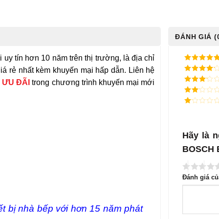
ĐÁNH GIÁ (
uy tín hơn 10 năm trên thị trường, là địa chỉ
5
/ 5 điểm
á rẻ nhất kèm khuyến mại hấp dẫn. Liên hệ
4
/ 5
 ƯU ĐÃI
trong chương trình khuyến mại mới
điểm
3
/ 5
điểm
2
/
5
1
điểm
/
5
điểm
Hãy là 
BOSCH 
Đánh giá c
iết bị nhà bếp với hơn 15 năm phát