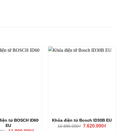
điện tử BOSCH ID60
Khóa điện tử Bosch ID30B EU
Giá
Giá
EU
7.620.000
₫
10.890.000
₫
gốc
hiện
Giá
Giá