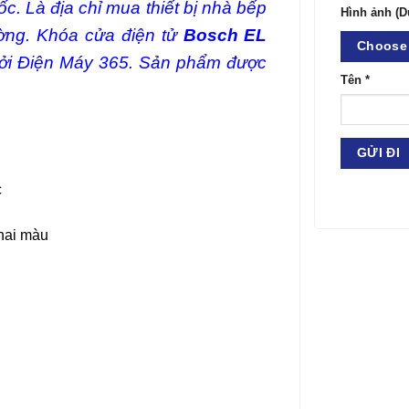
c. Là địa chỉ mua thiết bị nhà bếp
Hình ảnh (D
rường. Khóa cửa điện tử
Bosch EL
Choose 
i Điện Máy 365. Sản phẩm được
Tên
*
c
phai màu