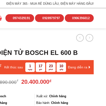
ĐIỆN MÁY 365 - MUA RẺ DÙNG LÂU, ĐIỆN MÁY HÀNG ĐẦU!
0974329191
0928979797
0906396012
IỆN TỬ BOSCH EL 600 B
E
1
17
23
10
Kết thúc sau
Đang diễn ra
ngày
giờ
phút
giây
Giá
Giá
20.400.000
₫
₫
.890.000
gốc
hiện
là:
tại
32.890.000₫.
là:
osch
Xuất xứ:
Chính hãng
20.400.000₫.
hàng
Bảo hành:
Chính hãng