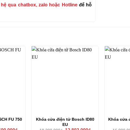
n hệ qua chatbox, zalo hoặc Hotline
để hỗ
SCH FU 750
Khóa cửa điện tử Bosch ID80
Khóa cửa 
EU
Giá
Giá
Giá