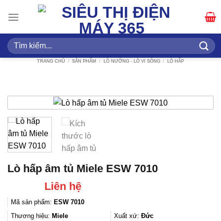
Bỏ
qua
nội
dung
Tìm
kiếm:
TRANG CHỦ
/
SẢN PHẨM
/
LÒ NƯỚNG - LÒ VI SÓNG
/
LÒ HẤP
Lò hấp âm tủ Miele ESW 7010
Liên hệ
Mã sản phẩm:
ESW 7010
Thương hiệu:
Miele
Xuất xứ:
Đức