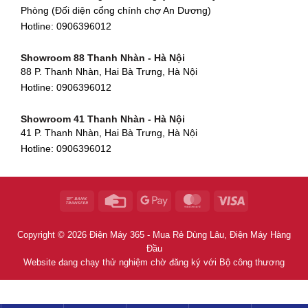
Phòng (Đối diện cổng chính chợ An Dương)
Showroom Huế
Hotline:
0906396012
54 Hùng Vương, Phú Hội, Thành phố Huế, Thừa Thiên Huế
Hotline:
0906396012
Showroom 88 Thanh Nhàn - Hà Nội
88 P. Thanh Nhàn, Hai Bà Trưng, Hà Nội
Showroom Hà Tĩnh
Hotline:
0906396012
82 Quang Trung, Thạch Quý, Hà Tĩnh
Hotline:
0906396012
Showroom 41 Thanh Nhàn - Hà Nội
41 P. Thanh Nhàn, Hai Bà Trưng, Hà Nội
Showroom Quy Nhơn - Bình Định
Hotline:
0906396012
956 Trần Hưng Đạo, P, Thành phố Quy Nhơn, Bình Định
Hotline:
0906396012
Showroom Tây Sơn - Hà Nội
268 P. Tây Sơn, Trung Liệt, Đống Đa, Hà Nội
Hotline:
0906396012
Copyright © 2026 Điện Máy 365 - Mua Rẻ Dùng Lâu, Điện Máy Hàng
Showroom Khâm Thiên - Hà Nội
Đầu
398B Khâm Thiên, Thổ Quan, Đống Đa, Hà Nội
Website đang chạy thử nghiệm chờ đăng ký với Bộ công thương
Hotline:
0906396012
Showroom Thái Thịnh - Hà Nội