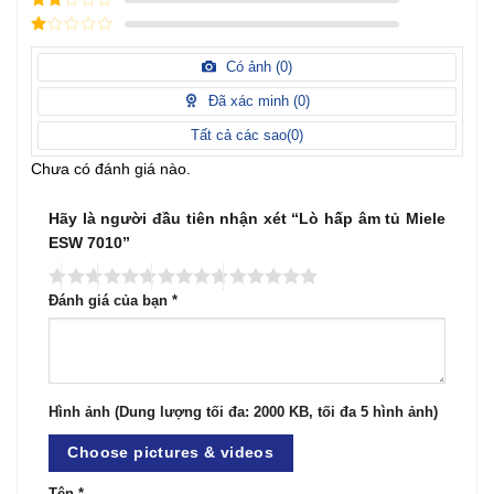
điểm
2
/
5
1
điểm
/
Có ảnh (
0
)
5
điểm
Đã xác minh (
0
)
Tất cả các sao(
0
)
Chưa có đánh giá nào.
Hãy là người đầu tiên nhận xét “Lò hấp âm tủ Miele
ESW 7010”
Đánh giá của bạn
*
Hình ảnh (Dung lượng tối đa: 2000 KB, tối đa 5 hình ảnh)
Choose pictures & videos