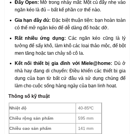
Đẩy Open:
Mở trong nháy mắt: Một cú đẩy nhẹ vào
ngăn kéo là đủ – bất kể phần cơ thể nào.
Gia hạn đầy đủ:
Đặc biệt thuận tiện: bạn hoàn toàn
có thể mở ngăn kéo để dễ dàng đổ hoặc dỡ.
Rất nhiều ứng dụng:
Các ngăn kéo cũng là lý
tưởng để sấy khô, làm khô các loại thảo mộc, để bột
men tăng hoặc tan chảy sô cô la.
Kết nối thiết bị gia đình với Miele@home:
Dù ở
nhà hay đang di chuyển: Điều khiển các thiết bị gia
dụng của bạn từ bất cứ đâu và sử dụng chúng để
làm cho cuộc sống hàng ngày của bạn linh hoạt.
Thông số kỹ thuật
Nhiệt độ
40-85ºC
Chiều rộng sản phẩm
595 mm
Chiều cao sản phẩm
141 mm