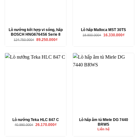
Lò nướng kết hợp vi sóng, hấp
Lò hấp Malloca MST 30TS
BOSCH HNG6764S6 Serie 8
Giá
Giá
16.330.000
₫
18.800.000
₫
gốc
hiện
Giá
Giá
89.250.000
₫
124.750.000
₫
là:
tại
gốc
hiện
18.800.000₫.
là:
là:
tại
16.330.00
124.750.000₫.
là:
89.250.000₫.
Lò nướng Teka HLC 847 C
Lò hấp âm tủ Miele DG 7440
BRWS
Giá
Giá
26.170.000
₫
40.990.000
₫
gốc
hiện
Liên hệ
là:
tại
40.990.000₫.
là:
26.170.000₫.