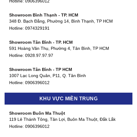
Hotline:
0906396012
Showroom Bình Thạnh - TP. HCM
348 Đ. Bạch Đằng, Phường 14, Bình Thạnh, TP HCM
Hotline:
0974329191
Showroom Tân Bình - TP. HCM
591 Hoàng Văn Thụ, Phường 4, Tân Bình, TP HCM
Hotline: 0928.97.97.97
Showroom Tân Bình - TP HCM
1007 Lạc Long Quân, P11, Q. Tân Bình
Hotline:
0906396012
Showroom Biên Hòa - Đồng Nai
KHU VỰC MIỀN TRUNG
452 Nguyễn Ái Quốc, Tân Tiến, TP. Biên Hòa, Đồng Nai
Hotline:
0906396012
Showroom Buôn Ma Thuột
119 Lê Thánh Tông, Tân Lợi, Buôn Ma Thuột, Đắk Lắk
Showroom Thuận An - Bình Dương
Hotline:
0906396012
66 đường DT743, An Phú, Thuận An, Bình Dương