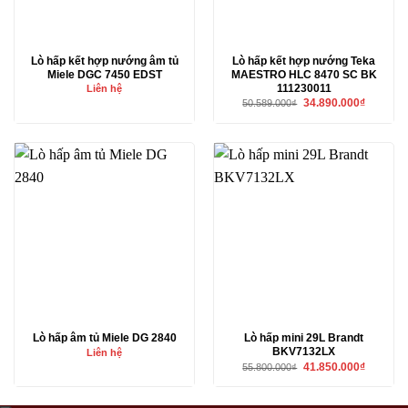
Lò hấp kết hợp nướng âm tủ
Lò hấp kết hợp nướng Teka
Miele DGC 7450 EDST
MAESTRO HLC 8470 SC BK
111230011
Liên hệ
Giá
Giá
34.890.000
₫
50.589.000
₫
gốc
hiện
là:
tại
50.589.000₫.
là:
34.890.00
Lò hấp âm tủ Miele DG 2840
Lò hấp mini 29L Brandt
BKV7132LX
Liên hệ
Giá
Giá
41.850.000
₫
55.800.000
₫
gốc
hiện
là:
tại
55.800.000₫.
là:
41.850.00