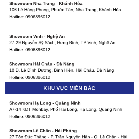
Hotline:
0906396012
Showroom Nha Trang - Khánh Hòa
106 Lê Hồng Phong, Phước Tân, Nha Trang, Khánh Hòa
Showroom Quận 11 - TP. HCM
Hotline:
0906396012
1411 Đường 3/2, Phường 16, Quận 11, TP. HCM
Hotline:
0906396012
Showroom Vinh - Nghệ An
Showroom Quận 4 - TP. HCM
27-29 Nguyễn Sỹ Sách, Hưng Bình, TP Vinh, Nghệ An
127 Khánh Hội, Phường 3, Quận 4,TP. HCM
Hotline:
0906396012
Hotline:
0906396012
Showroom Hải Châu - Đà Nẵng
Showroom Quận 7 - TP. HCM
18 Đ. Lê Đình Dương, Bình Hiên, Hải Châu, Đà Nẵng
877 Huỳnh Tấn Phát, Phú Thuận, Quận 7, TP HCM
Hotline:
0906396012
Hotline:
0906396012
KHU VỰC MIỀN BẮC
Showroom Thanh Khê - Đà Nẵng
Showroom Gò Vấp - TP. HCM
475 Điện Biên Phủ, Thanh Khê Đông, Thanh Khê, Đà Nẵng
Showroom Hạ Long - Quảng Ninh
580 Phan Văn Trị, Phường 7, Quận 5, TP HCM
Hotline:
0906396012
A7-14 KĐT Monbay, Phố Hải Long, Hạ Long, Quảng Ninh
Hotline:
0906396012
Hotline:
0906396012
Showroom Cẩm Lệ - Đà Nẵng
Showroom Tân Bình - TP. HCM
652 Nguyễn Hữu Thọ, Khuê Trung, Cẩm Lệ, Đà Nẵng
Showroom Lê Chân - Hải Phòng
90 Đ. Cộng Hòa, Phường 4, Tân Bình, TP HCM
Hotline:
0906396012
27 Tôn Đức Thắng - P. Trần Nguyên Hãn - Q. Lê Chân - Hải
Hotline:
0906396012