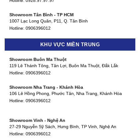
Hotline: 0928.97.97.97
Showroom Tân Bình - TP HCM
1007 Lạc Long Quân, P11, Q. Tân Bình
Hotline:
0906396012
Showroom Biên Hòa - Đồng Nai
KHU VỰC MIỀN TRUNG
452 Nguyễn Ái Quốc, Tân Tiến, TP. Biên Hòa, Đồng Nai
Hotline:
0906396012
Showroom Buôn Ma Thuột
119 Lê Thánh Tông, Tân Lợi, Buôn Ma Thuột, Đắk Lắk
Showroom Thuận An - Bình Dương
Hotline:
0906396012
66 đường DT743, An Phú, Thuận An, Bình Dương
Hotline:
0906396012
Showroom Nha Trang - Khánh Hòa
106 Lê Hồng Phong, Phước Tân, Nha Trang, Khánh Hòa
Showroom Quận 11 - TP. HCM
Hotline:
0906396012
1411 Đường 3/2, Phường 16, Quận 11, TP. HCM
Hotline:
0906396012
Showroom Vinh - Nghệ An
Showroom Quận 4 - TP. HCM
27-29 Nguyễn Sỹ Sách, Hưng Bình, TP Vinh, Nghệ An
127 Khánh Hội, Phường 3, Quận 4,TP. HCM
Hotline:
0906396012
Hotline:
0906396012