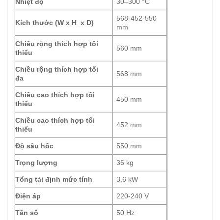
Nhiệt độ
30–300 °C
568-452-550
Kích thước (W x H x D)
mm
Chiều rộng thích hợp tối
560 mm
thiểu
Chiều rộng thích hợp tối
568 mm
đa
Chiều cao thích hợp tối
450 mm
thiểu
Chiều cao thích hợp tối
452 mm
thiểu
Độ sâu hốc
550 mm
Trọng lượng
36 kg
Tổng tải định mức tính
3.6 kW
Điện áp
220-240 V
Tần số
50 Hz