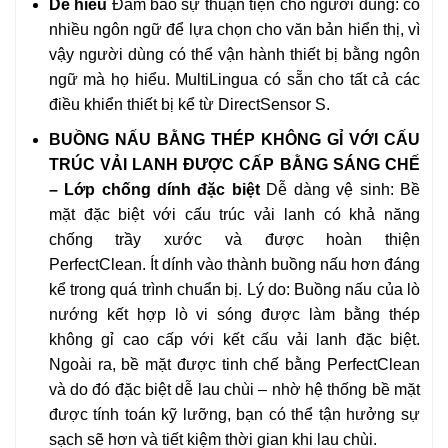
Dễ hiểu
Đảm bảo sự thuận tiện cho người dùng: có
nhiều ngôn ngữ để lựa chọn cho văn bản hiển thị, vì
vậy người dùng có thể vận hành thiết bị bằng ngôn
ngữ mà họ hiểu. MultiLingua có sẵn cho tất cả các
điều khiển thiết bị kể từ DirectSensor S.
BUỒNG NẤU BẰNG THÉP KHÔNG GỈ VỚI CẤU
TRÚC VẢI LANH ĐƯỢC CẤP BẰNG SÁNG CHẾ
– Lớp chống dính đặc biệt
Dễ dàng vệ sinh: Bề
mặt đặc biệt với cấu trúc vải lanh có khả năng
chống trầy xước và được hoàn thiện
PerfectClean. Ít dính vào thành buồng nấu hơn đáng
kể trong quá trình chuẩn bị. Lý do: Buồng nấu của lò
nướng kết hợp lò vi sóng được làm bằng thép
không gỉ cao cấp với kết cấu vải lanh đặc biệt.
Ngoài ra, bề mặt được tinh chế bằng PerfectClean
và do đó đặc biệt dễ lau chùi – nhờ hệ thống bề mặt
được tính toán kỹ lưỡng, bạn có thể tận hưởng sự
sạch sẽ hơn và tiết kiệm thời gian khi lau chùi.