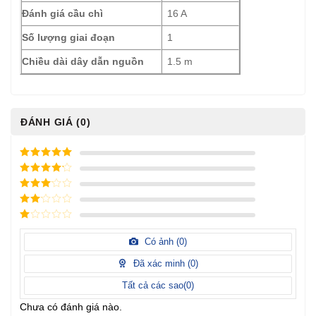
Đánh giá cầu chì
16 A
Số lượng giai đoạn
1
Chiều dài dây dẫn nguồn
1.5 m
ĐÁNH GIÁ (0)
5
/ 5 điểm
4
/ 5
điểm
3
/ 5
điểm
2
/
5
1
điểm
/
Có ảnh (
0
)
5
điểm
Đã xác minh (
0
)
Tất cả các sao(
0
)
Chưa có đánh giá nào.