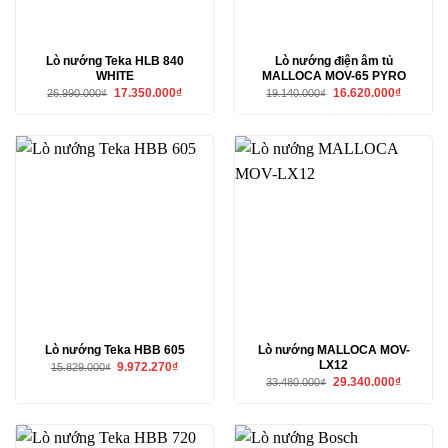
Lò nướng Teka HLB 840
Lò nướng điện âm tủ
WHITE
MALLOCA MOV-65 PYRO
Giá
Giá
Giá
Giá
17.350.000
₫
16.620.000
₫
26.990.000
₫
19.140.000
₫
gốc
hiện
gốc
hiện
là:
tại
là:
tại
26.990.000₫.
là:
19.140.000₫.
là:
17.350.000₫.
16.620.00
Lò nướng Teka HBB 605
Lò nướng MALLOCA MOV-
LX12
Giá
Giá
9.972.270
₫
15.829.000
₫
gốc
hiện
Giá
Giá
29.340.000
₫
33.480.000
₫
là:
tại
gốc
hiện
15.829.000₫.
là:
là:
tại
9.972.270₫.
33.480.000₫.
là:
29.340.00