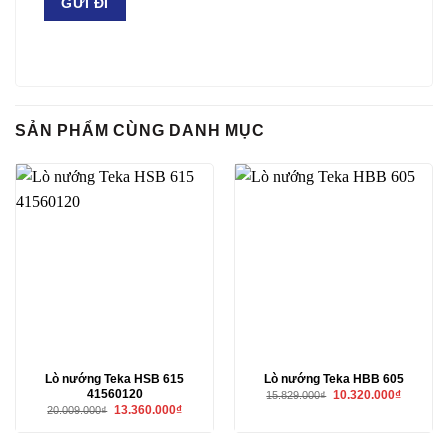
SẢN PHẨM CÙNG DANH MỤC
Lò nướng Teka HSB 615
Lò nướng Teka HBB 605
41560120
Giá
Giá
10.320.000
₫
15.829.000
₫
gốc
hiện
Giá
Giá
13.360.000
₫
20.009.000
₫
là:
tại
gốc
hiện
15.829.000₫.
là:
là:
tại
10.320.00
20.009.000₫.
là: