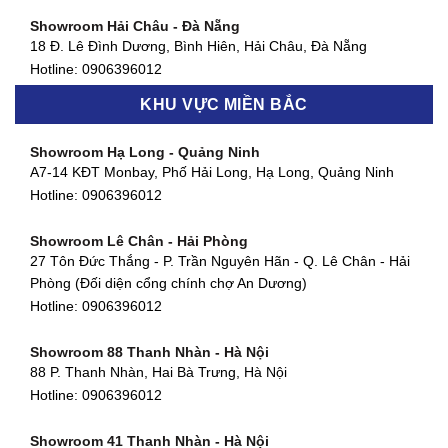
Showroom Hải Châu - Đà Nẵng
Showroom Quận 7 - TP. HCM
18 Đ. Lê Đình Dương, Bình Hiên, Hải Châu, Đà Nẵng
877 Huỳnh Tấn Phát, Phú Thuận, Quận 7, TP HCM
Hotline:
0906396012
Hotline:
0906396012
KHU VỰC MIỀN BẮC
Showroom Thanh Khê - Đà Nẵng
Showroom Gò Vấp - TP. HCM
475 Điện Biên Phủ, Thanh Khê Đông, Thanh Khê, Đà Nẵng
Showroom Hạ Long - Quảng Ninh
580 Phan Văn Trị, Phường 7, Quận 5, TP HCM
Hotline:
0906396012
A7-14 KĐT Monbay, Phố Hải Long, Hạ Long, Quảng Ninh
Hotline:
0906396012
Hotline:
0906396012
Showroom Cẩm Lệ - Đà Nẵng
Showroom Tân Bình - TP. HCM
652 Nguyễn Hữu Thọ, Khuê Trung, Cẩm Lệ, Đà Nẵng
Showroom Lê Chân - Hải Phòng
90 Đ. Cộng Hòa, Phường 4, Tân Bình, TP HCM
Hotline:
0906396012
27 Tôn Đức Thắng - P. Trần Nguyên Hãn - Q. Lê Chân - Hải
Hotline:
0906396012
Phòng (Đối diện cổng chính chợ An Dương)
Showroom Huế
Hotline:
0906396012
54 Hùng Vương, Phú Hội, Thành phố Huế, Thừa Thiên Huế
Hotline:
0906396012
Showroom 88 Thanh Nhàn - Hà Nội
88 P. Thanh Nhàn, Hai Bà Trưng, Hà Nội
Showroom Hà Tĩnh
Hotline:
0906396012
82 Quang Trung, Thạch Quý, Hà Tĩnh
Hotline:
0906396012
Showroom 41 Thanh Nhàn - Hà Nội