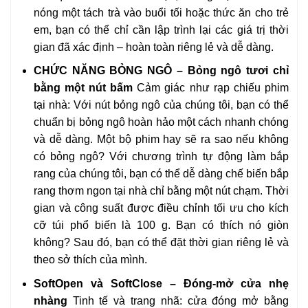
nóng một tách trà vào buổi tối hoặc thức ăn cho trẻ
em, bạn có thể chỉ cần lập trình lại các giá trị thời
gian đã xác định – hoàn toàn riêng lẻ và dễ dàng.
CHỨC NĂNG BỎNG NGÔ – Bỏng ngô tươi chỉ
bằng một nút bấm
Cảm giác như rạp chiếu phim
tại nhà: Với nút bỏng ngô của chúng tôi, bạn có thể
chuẩn bị bỏng ngô hoàn hảo một cách nhanh chóng
và dễ dàng. Một bộ phim hay sẽ ra sao nếu không
có bỏng ngô? Với chương trình tự động làm bắp
rang của chúng tôi, bạn có thể dễ dàng chế biến bắp
rang thơm ngon tại nhà chỉ bằng một nút chạm. Thời
gian và công suất được điều chỉnh tối ưu cho kích
cỡ túi phổ biến là 100 g. Bạn có thích nó giòn
không? Sau đó, bạn có thể đặt thời gian riêng lẻ và
theo sở thích của mình.
SoftOpen và SoftClose – Đóng-mở cửa nhẹ
nhàng
Tinh tế và trang nhã: cửa đóng mở bằng