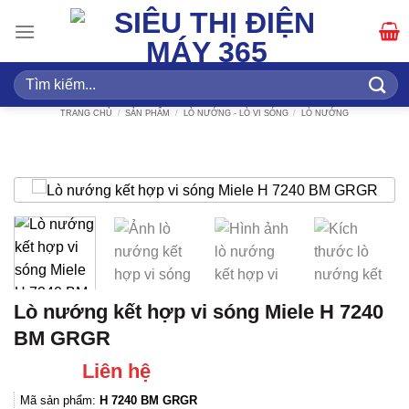
Bỏ
qua
nội
dung
Tìm
kiếm:
TRANG CHỦ
/
SẢN PHẨM
/
LÒ NƯỚNG - LÒ VI SÓNG
/
LÒ NƯỚNG
Lò nướng kết hợp vi sóng Miele H 7240
BM GRGR
Liên hệ
Mã sản phẩm:
H 7240 BM GRGR