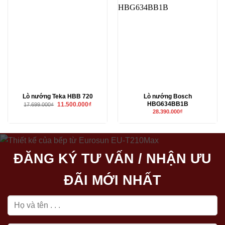
Lò nướng Teka HBB 720
Lò nướng Bosch
HBG634BB1B
Giá
Giá
11.500.000
₫
17.699.000
₫
gốc
hiện
28.390.000
₫
là:
tại
17.699.000₫.
là:
11.500.000₫.
ĐĂNG KÝ TƯ VẤN / NHẬN ƯU
ĐÃI MỚI NHẤT