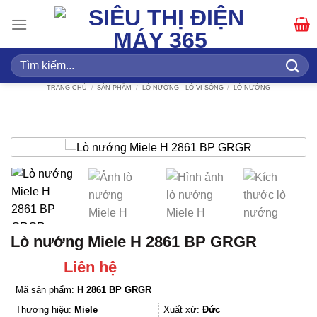
Bỏ
qua
nội
dung
Tìm
kiếm:
TRANG CHỦ
/
SẢN PHẨM
/
LÒ NƯỚNG - LÒ VI SÓNG
/
LÒ NƯỚNG
Lò nướng Miele H 2861 BP GRGR
Liên hệ
Mã sản phẩm:
H 2861 BP GRGR
Thương hiệu:
Miele
Xuất xứ:
Đức