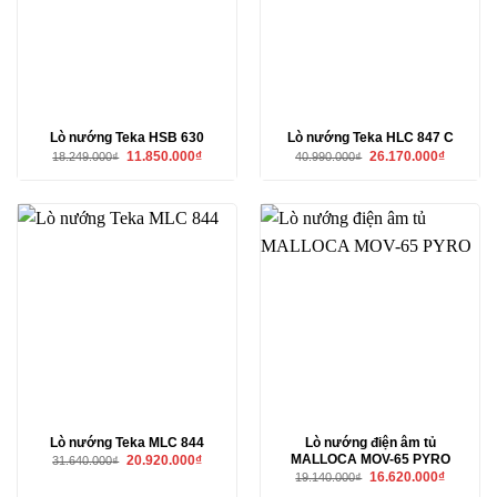
Lò nướng Teka HSB 630
Lò nướng Teka HLC 847 C
Giá
Giá
Giá
Giá
11.850.000
₫
26.170.000
₫
18.249.000
₫
40.990.000
₫
gốc
hiện
gốc
hiện
là:
tại
là:
tại
18.249.000₫.
là:
40.990.000₫.
là:
11.850.000₫.
26.170.00
Lò nướng Teka MLC 844
Lò nướng điện âm tủ
MALLOCA MOV-65 PYRO
Giá
Giá
20.920.000
₫
31.640.000
₫
gốc
hiện
Giá
Giá
16.620.000
₫
19.140.000
₫
là:
tại
gốc
hiện
31.640.000₫.
là: