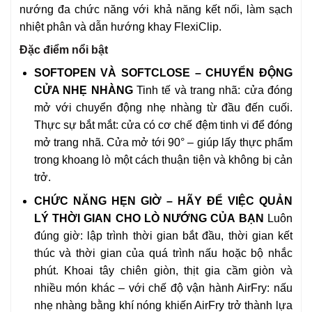
nướng đa chức năng với khả năng kết nối, làm sạch
nhiệt phân và dẫn hướng khay FlexiClip.
Đặc điểm nổi bật
SOFTOPEN VÀ SOFTCLOSE – CHUYỂN ĐỘNG
CỬA NHẸ NHÀNG
Tinh tế và trang nhã: cửa đóng
mở với chuyển động nhẹ nhàng từ đầu đến cuối.
Thực sự bắt mắt: cửa có cơ chế đệm tinh vi để đóng
mở trang nhã. Cửa mở tới 90° – giúp lấy thực phẩm
trong khoang lò một cách thuận tiện và không bị cản
trở.
CHỨC NĂNG HẸN GIỜ – HÃY ĐỂ VIỆC QUẢN
LÝ THỜI GIAN CHO LÒ NƯỚNG CỦA BẠN
Luôn
đúng giờ: lập trình thời gian bắt đầu, thời gian kết
thúc và thời gian của quá trình nấu hoặc bộ nhắc
phút. Khoai tây chiên giòn, thịt gia cầm giòn và
nhiều món khác – với chế độ vận hành AirFry: nấu
nhẹ nhàng bằng khí nóng khiến AirFry trở thành lựa