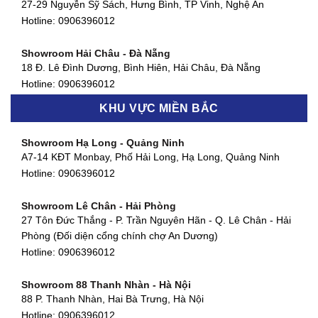
Showroom Quận 4 - TP. HCM
27-29 Nguyễn Sỹ Sách, Hưng Bình, TP Vinh, Nghệ An
127 Khánh Hội, Phường 3, Quận 4,TP. HCM
Hotline:
0906396012
Hotline:
0906396012
Showroom Hải Châu - Đà Nẵng
Showroom Quận 7 - TP. HCM
18 Đ. Lê Đình Dương, Bình Hiên, Hải Châu, Đà Nẵng
877 Huỳnh Tấn Phát, Phú Thuận, Quận 7, TP HCM
Hotline:
0906396012
Hotline:
0906396012
KHU VỰC MIỀN BẮC
Showroom Thanh Khê - Đà Nẵng
Showroom Gò Vấp - TP. HCM
475 Điện Biên Phủ, Thanh Khê Đông, Thanh Khê, Đà Nẵng
Showroom Hạ Long - Quảng Ninh
580 Phan Văn Trị, Phường 7, Quận 5, TP HCM
Hotline:
0906396012
A7-14 KĐT Monbay, Phố Hải Long, Hạ Long, Quảng Ninh
Hotline:
0906396012
Hotline:
0906396012
Showroom Cẩm Lệ - Đà Nẵng
Showroom Tân Bình - TP. HCM
652 Nguyễn Hữu Thọ, Khuê Trung, Cẩm Lệ, Đà Nẵng
Showroom Lê Chân - Hải Phòng
90 Đ. Cộng Hòa, Phường 4, Tân Bình, TP HCM
Hotline:
0906396012
27 Tôn Đức Thắng - P. Trần Nguyên Hãn - Q. Lê Chân - Hải
Hotline:
0906396012
Phòng (Đối diện cổng chính chợ An Dương)
Showroom Huế
Hotline:
0906396012
54 Hùng Vương, Phú Hội, Thành phố Huế, Thừa Thiên Huế
Hotline:
0906396012
Showroom 88 Thanh Nhàn - Hà Nội
88 P. Thanh Nhàn, Hai Bà Trưng, Hà Nội
Showroom Hà Tĩnh
Hotline:
0906396012