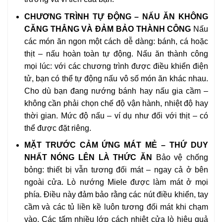
CHƯƠNG TRÌNH TỰ ĐỘNG – NẤU ĂN KHÔNG
CĂNG THẲNG VÀ ĐẢM BẢO THÀNH CÔNG
Nấu
các món ăn ngon một cách dễ dàng: bánh, cá hoặc
thịt – nấu hoàn toàn tự động. Nấu ăn thành công
mọi lúc: với các chương trình được điều khiển điện
tử, bạn có thể tự động nấu vô số món ăn khác nhau.
Cho dù bạn đang nướng bánh hay nấu gia cầm –
không cần phải chọn chế độ vận hành, nhiệt độ hay
thời gian. Mức độ nấu – ví dụ như đối với thịt – có
thể được đặt riêng.
MẶT TRƯỚC CẢM ỨNG MÁT MẺ​ – THỨ DUY
NHẤT NÓNG LÊN LÀ THỨC ĂN
Bảo vệ chống
bỏng: thiết bị vẫn tương đối mát – ngay cả ở bên
ngoài cửa. Lò nướng Miele được làm mát ở mọi
phía. Điều này đảm bảo rằng các nút điều khiển, tay
cầm và các tủ liền kề luôn tương đối mát khi chạm
vào. Các tấm nhiều lớp cách nhiệt cửa lò hiệu quả