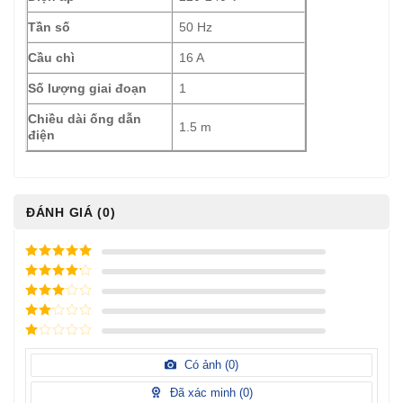
Tần số
50 Hz
Cầu chì
16 A
Số lượng giai đoạn
1
Chiều dài ống dẫn
1.5 m
điện
ĐÁNH GIÁ (0)
5
/ 5 điểm
4
/ 5
điểm
3
/ 5
điểm
2
/
5
1
điểm
/
Có ảnh (
0
)
5
điểm
Đã xác minh (
0
)