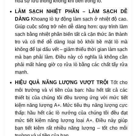
hóa sự lưu thông không khí bên trong lò.
LÀM SẠCH NHIỆT PHÂN – LÀM SẠCH DỄ
DÀNG
Khoang lò tự động làm sạch ở nhiệt độ cao.
Giúp cuộc sống trở nên dễ dàng hơn: quy trình làm
sạch bằng nhiệt phân biến tất cả cặn thức ăn thành
tro và có thể dễ dàng loại bỏ khỏi bề mặt lò mà
không để lại dấu vết – giảm thiểu thời gian làm sạch
mà bạn phải làm. Điều này có nghĩa là không cần
phải mất hàng giờ cọ rửa lò bằng các chất tẩy rửa
mạnh.
HIỆU QUẢ NĂNG LƯỢNG VƯỢT TRỘI
Tốt cho
môi trường và ví tiền của bạn: hầu hết tất cả các
thiết bị của chúng tôi đều tương ứng với mức tiết
kiệm năng lượng A+. Mức tiêu thụ năng lượng cực
thấp: hầu hết các lò nướng của chúng tôi đều đạt
mức tiết kiệm năng lượng loại A+. Điều này giúp
bạn tiết kiệm rất nhiều năng lượng – tốt cho môi
trường và ví tiền của bạn.