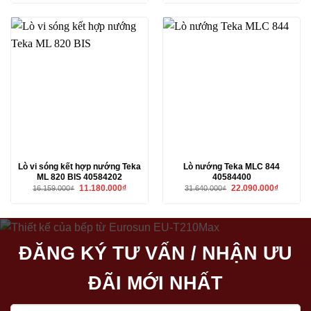
là:
tại
20.920.000₫.
19.140.000₫.
là:
16.620.00
Lò vi sóng kết hợp nướng Teka
Lò nướng Teka MLC 844
ML 820 BIS 40584202
40584400
Giá
Giá
Giá
Giá
11.180.000
₫
22.090.000
₫
16.159.000
₫
31.640.000
₫
gốc
hiện
gốc
hiện
là:
tại
là:
tại
16.159.000₫.
là:
31.640.000₫.
là:
11.180.000₫.
22.090.00
ĐĂNG KÝ TƯ VẤN / NHẬN ƯU
ĐÃI MỚI NHẤT