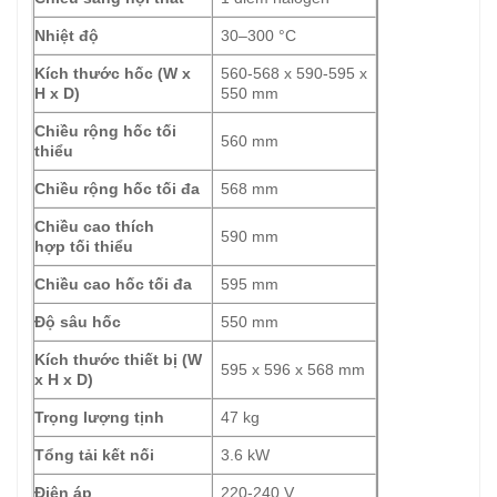
Nhiệt độ
30–300 °C
Kích thước hốc (W x
560-568 x 590-595 x
H x D)
550 mm
Chiều rộng hốc tối
560 mm
thiểu
Chiều rộng hốc tối đa
568 mm
Chiều cao thích
590 mm
hợp tối thiểu
Chiều cao hốc tối đa
595 mm
Độ sâu hốc
550 mm
Kích thước thiết bị (W
595 x 596 x 568 mm
x H x D)
Trọng lượng tịnh
47 kg
Tổng tải kết nối
3.6 kW
Điện áp
220-240 V