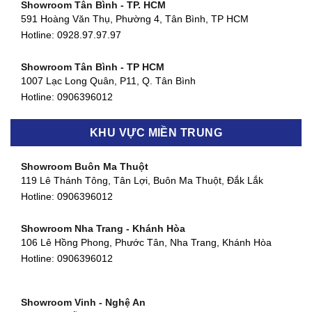
Showroom Tân Bình - TP. HCM
591 Hoàng Văn Thụ, Phường 4, Tân Bình, TP HCM
Hotline: 0928.97.97.97
Showroom Tân Bình - TP HCM
1007 Lạc Long Quân, P11, Q. Tân Bình
Hotline:
0906396012
Showroom Biên Hòa - Đồng Nai
KHU VỰC MIỀN TRUNG
452 Nguyễn Ái Quốc, Tân Tiến, TP. Biên Hòa, Đồng Nai
Hotline:
0906396012
Showroom Buôn Ma Thuột
119 Lê Thánh Tông, Tân Lợi, Buôn Ma Thuột, Đắk Lắk
Showroom Thuận An - Bình Dương
Hotline:
0906396012
66 đường DT743, An Phú, Thuận An, Bình Dương
Hotline:
0906396012
Showroom Nha Trang - Khánh Hòa
106 Lê Hồng Phong, Phước Tân, Nha Trang, Khánh Hòa
Showroom Quận 11 - TP. HCM
Hotline:
0906396012
1411 Đường 3/2, Phường 16, Quận 11, TP. HCM
Hotline:
0906396012
Showroom Vinh - Nghệ An