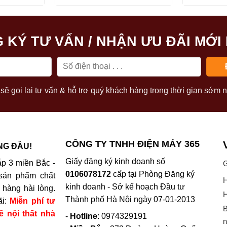
14.660.000₫.
13.990.000₫.
là:
7.490.000₫.
 KÝ TƯ VẤN / NHẬN ƯU ĐÃI MỚI
sẽ gọi lại tư vấn & hỗ trợ quý khách hàng trong thời gian sớm n
CÔNG TY TNHH ĐIỆN MÁY 365
NG ĐẦU!
Giấy đăng ký kinh doanh số
p 3 miền Bắc -
G
0106078172
cấp tại Phòng Đăng ký
sản phẩm chất
H
kinh doanh - Sở kế hoạch Đầu tư
hàng hài lòng.
H
Thành phố Hà Nội ngày 07-01-2013
ãi:
Miễn phí tư
B
ế nội thất nhà
-
Hotline
: 0974329191
n