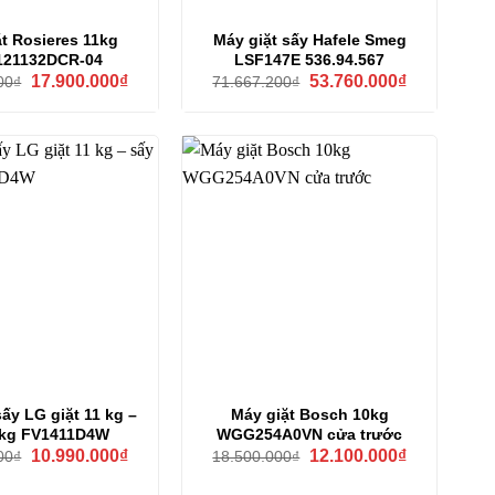
t Rosieres 11kg
Máy giặt sấy Hafele Smeg
121132DCR-04
LSF147E 536.94.567
Giá
Giá
Giá
Giá
17.900.000
₫
53.760.000
₫
00
₫
71.667.200
₫
gốc
hiện
gốc
hiện
là:
tại
là:
tại
26.900.000₫.
là:
71.667.200₫.
là:
17.900.000₫.
53.760.000₫
sấy LG giặt 11 kg –
Máy giặt Bosch 10kg
 kg FV1411D4W
WGG254A0VN cửa trước
Giá
Giá
Giá
Giá
10.990.000
₫
12.100.000
₫
00
₫
18.500.000
₫
gốc
hiện
gốc
hiện
là:
tại
là:
tại