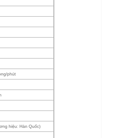
òng/phút
m
ng hiệu: Hàn Quốc)