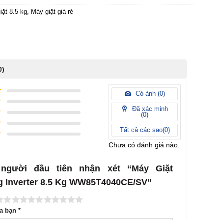
iặt 8.5 kg
,
Máy giặt giá rẻ
0)
Có ảnh (
0
)
Đã xác minh
(
0
)
Tất cả các sao(
0
)
Chưa có đánh giá nào.
 người đầu tiên nhận xét “Máy Giặt
 Inverter 8.5 Kg WW85T4040CE/SV”
ủa bạn
*