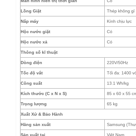
Màn hình hiển thị thời gian
Có
Lồng Giặt
Thép không gỉ
Nắp máy
Kính chịu lực
Hộc nước giặt
Có
Hộc nước xả
Có
Thông số kĩ thuật
Dòng điện
220V/50Hz
Tốc độ vắt
Tối đa: 1400 v
Công suất
13.1 Wh/kg
Kích thước (C x N x S)
85 x 60 x 55 c
Trọng lượng
65 kg
Xuất Xứ & Bảo Hành
Hãng sản xuất
Samsung (Thươ
Sản xuất tại
Việt Nam