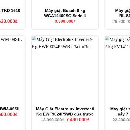
A TKD 1610
Máy giặt Bosch 9 kg
Máy giặ
WGA14400SG Serie 4
RILS
Giá
630.000
₫
9.390.000
₫
26.900.0
hiện
tại
49.000₫.
là:
23.630.000₫.
 MWM-09SIL
Máy Giặt Electrolux Inverter 9
Máy giặt 
Giá
Kg EWF9024P5WB cửa trước
sấy 7
660.000
₫
hiện
Giá
Giá
7.490.000
₫
13.990.000
₫
22.290.0
tại
gốc
hiện
30.000₫.
là:
là:
tại