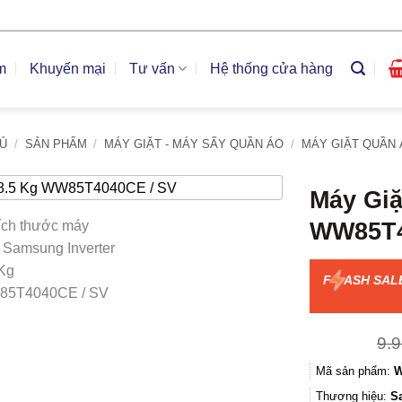
m
Khuyến mại
Tư vấn
Hệ thống cửa hàng
Ủ
/
SẢN PHẨM
/
MÁY GIẶT - MÁY SẤY QUẦN ÁO
/
MÁY GIẶT QUẦN 
Máy Giặ
WW85T4
F
ASH SAL
9.
Mã sản phẩm:
W
Thương hiệu:
S