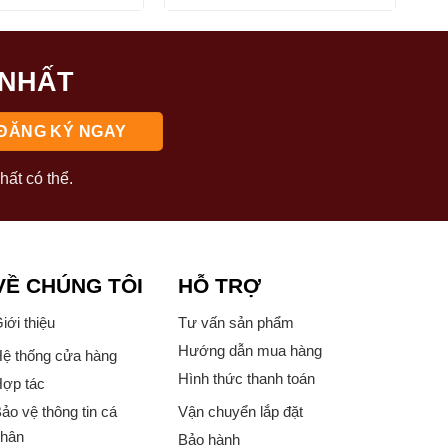
22.290.000₫.
là:
18.500.000₫.
là:
10.990.000₫.
12.100.000₫
 NHẤT
hất có thể.
VỀ CHÚNG TÔI
HỖ TRỢ
iới thiệu
Tư vấn sản phẩm
Hướng dẫn mua hàng
ệ thống cửa hàng
Hình thức thanh toán
ợp tác
ảo vệ thông tin cá
Vận chuyển lắp đặt
hân
Bảo hành