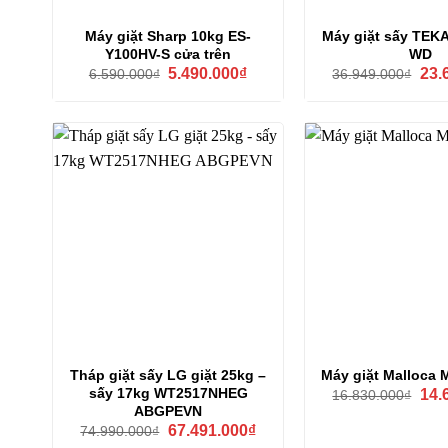
Máy giặt Sharp 10kg ES-
Máy giặt sấy TEK
Y100HV-S cửa trên
WD
Giá
Giá
Giá
5.490.000
₫
23.
6.590.000
₫
36.949.000
₫
gốc
hiện
gốc
là:
tại
là:
6.590.000₫.
là:
36.9
5.490.000₫.
Tháp giặt sấy LG giặt 25kg –
Máy giặt Malloca
Giá
sấy 17kg WT2517NHEG
14.
16.830.000
₫
gốc
ABGPEVN
là:
Giá
Giá
67.491.000
₫
74.990.000
₫
16.8
gốc
hiện