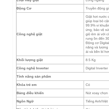
Động Cơ
Truyền động gi
Giặt hơi nước 
giúp loại bỏ c
99.9% vi khuẩn
ứng, bảo vệ sứ
Công nghệ giặt
giũ êm ái với 
rung ồn đến 30
Động cơ Digital
năng và lượng 
ái và bền bỉ hơ
Khối lượng giặt
8.5 Kg
Công nghệ Inverter
Digital Inverter
Tính năng sản phẩm
Khóa trẻ em
Có
Bảng điều khiển
Nút xoay chọn 
Ngôn Ngữ
Tiếng Anh/Việt