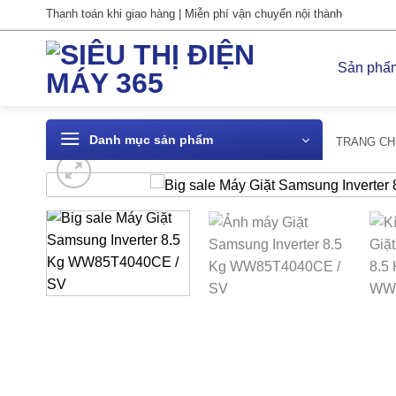
Bỏ
Thanh toán khi giao hàng | Miễn phí vận chuyển nội thành
qua
nội
Sản phẩ
dung
Danh mục sản phẩm
TRANG CH