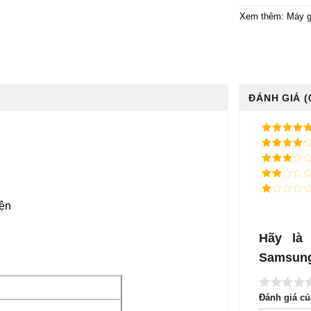
Xem thêm:
Máy g
ĐÁNH GIÁ (
5
/ 5 điểm
4
/ 5
điểm
3
/ 5
điểm
2
/
5
1
iện
điểm
/
5
điểm
Hãy là
Samsung
Đánh giá c