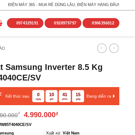
ĐIỆN MÁY 365 - MUA RẺ DÙNG LÂU, ĐIỆN MÁY HÀNG ĐẦU!
0974329191
0928979797
0906396012
ÁO
t Samsung Inverter 8.5 Kg
040CE/SV
E
0
10
41
14
Kết thúc sau
Đang diễn ra
ngày
giờ
phút
giây
Giá
Giá
4.990.000
₫
₫
990.000
gốc
hiện
W85T4040CE/SV
là:
tại
9.990.000₫.
là:
amsung
Xuất xứ:
Việt Nam