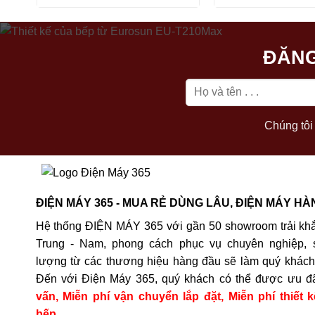
là:
tại
74.990.000₫.
là:
67.491.000₫.
ĐĂNG
Chúng tôi 
ĐIỆN MÁY 365 - MUA RẺ DÙNG LÂU, ĐIỆN MÁY HÀ
Hệ thống ĐIỆN MÁY 365 với gần 50 showroom trải khắ
Trung - Nam, phong cách phục vụ chuyên nghiệp, 
lượng từ các thương hiệu hàng đầu sẽ làm quý khách 
Đến với Điện Máy 365, quý khách có thể được ưu đ
vấn, Miễn phí vận chuyển lắp đặt, Miễn phí thiết k
bếp.