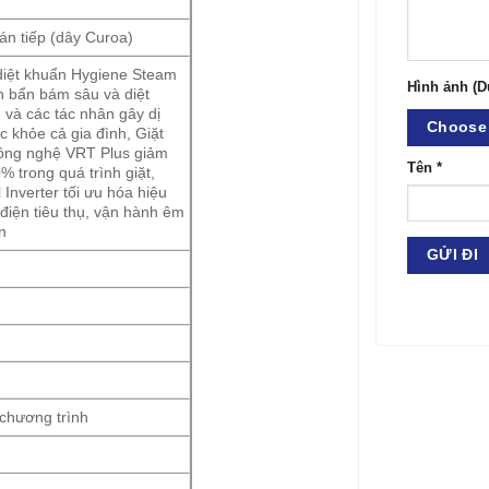
án tiếp (dây Curoa)
diệt khuẩn Hygiene Steam
Hình ảnh (D
ặn bẩn bám sâu và diệt
 và các tác nhân gây dị
Choose 
c khỏe cả gia đình, Giặt
công nghệ VRT Plus giảm
Tên
*
% trong quá trình giặt,
 Inverter tối ưu hóa hiệu
điện tiêu thụ, vận hành êm
n
chương trình