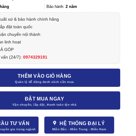
4.990.000₫.
hàng
Bảo hành:
2 năm
xuất xứ & bảo hành chính hãng
lắp đặt toàn quốc
vận chuyển nội thành
n linh hoạt
RẢ GÓP
 vấn (24/7):
0974329191
THÊM VÀO GIỎ HÀNG
ĐẶT MUA NGAY
CẦU TƯ VẤN
HỆ THỐNG ĐẠI LÝ