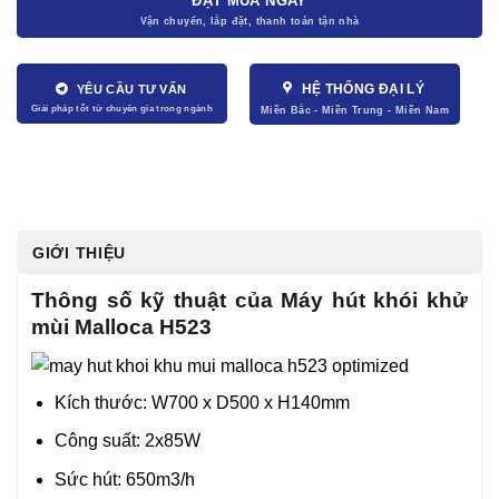
ĐẶT MUA NGAY
HỆ THỐNG ĐẠI LÝ
YÊU CẦU TƯ VẤN
GIỚI THIỆU
Thông số kỹ thuật của Máy hút khói khử
mùi Malloca H523
Kích thước: W700 x D500 x H140mm
Công suất: 2x85W
Sức hút: 650m3/h