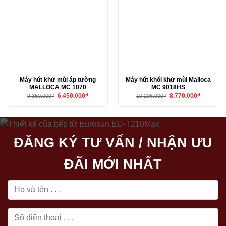
Máy hút khử mùi áp tường
Máy hút khói khử mùi Malloca
MALLOCA MC 1070
MC 9018HS
Giá
Giá
Giá
Giá
6.450.000
₫
8.770.000
₫
9.350.000
₫
10.206.000
₫
gốc
hiện
gốc
hiện
là:
tại
là:
tại
9.350.000₫.
là:
10.206.000₫.
là:
6.450.000₫.
8.770.000₫
ĐĂNG KÝ TƯ VẤN / NHẬN ƯU
ĐÃI MỚI NHẤT