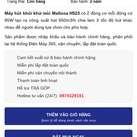
5.200.000₫.
Trạng thái:
Còn hàng
Bảo hành:
2 năm
Máy hút khói khử mùi Malloca H523
có 2 động cơ mỗi động cơ
85W tạo ra công suất hút 650m3/h chia làm 3 tốc độ hút khác
nhau để người dùng lựa chon cho phù hợp.
Sản phẩm được nhập khẩu và bảo hành chính hãng, phân phối
tại hệ thống Điện Máy 365, vận chuyển, lắp đặt toàn quốc.
Cam kết xuất xứ & bảo hành chính hãng
Miễn phí lắp đặt toàn quốc
Miễn phí vận chuyển nội thành
Thanh toán linh hoạt
Hỗ trợ TRẢ GÓP
Hotline tư vấn (24/7):
0974329191
THÊM VÀO GIỎ HÀNG