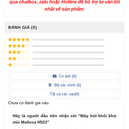
qua chatbox, zalo hoặc Hotline để hỗ trợ tư vấn tốt
nhất về sản phẩm.
ĐÁNH GIÁ (0)
5
/ 5 điểm
4
/ 5
điểm
3
/ 5
điểm
2
/
5
1
điểm
/
Có ảnh (
0
)
5
điểm
Đã xác minh (
0
)
Tất cả các sao(
0
)
Chưa có đánh giá nào.
Hãy là người đầu tiên nhận xét “Máy hút khói khử
mùi Malloca H523”