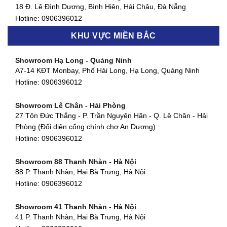
Showroom Quận 7 - TP. HCM
18 Đ. Lê Đình Dương, Bình Hiên, Hải Châu, Đà Nẵng
877 Huỳnh Tấn Phát, Phú Thuận, Quận 7, TP HCM
Hotline:
0906396012
Hotline:
0906396012
KHU VỰC MIỀN BẮC
Showroom Thanh Khê - Đà Nẵng
Showroom Gò Vấp - TP. HCM
475 Điện Biên Phủ, Thanh Khê Đông, Thanh Khê, Đà Nẵng
Showroom Hạ Long - Quảng Ninh
580 Phan Văn Trị, Phường 7, Quận 5, TP HCM
Hotline:
0906396012
A7-14 KĐT Monbay, Phố Hải Long, Hạ Long, Quảng Ninh
Hotline:
0906396012
Hotline:
0906396012
Showroom Cẩm Lệ - Đà Nẵng
Showroom Tân Bình - TP. HCM
652 Nguyễn Hữu Thọ, Khuê Trung, Cẩm Lệ, Đà Nẵng
Showroom Lê Chân - Hải Phòng
90 Đ. Cộng Hòa, Phường 4, Tân Bình, TP HCM
Hotline:
0906396012
27 Tôn Đức Thắng - P. Trần Nguyên Hãn - Q. Lê Chân - Hải
Hotline:
0906396012
Phòng (Đối diện cổng chính chợ An Dương)
Showroom Huế
Hotline:
0906396012
54 Hùng Vương, Phú Hội, Thành phố Huế, Thừa Thiên Huế
Hotline:
0906396012
Showroom 88 Thanh Nhàn - Hà Nội
88 P. Thanh Nhàn, Hai Bà Trưng, Hà Nội
Showroom Hà Tĩnh
Hotline:
0906396012
82 Quang Trung, Thạch Quý, Hà Tĩnh
Hotline:
0906396012
Showroom 41 Thanh Nhàn - Hà Nội
41 P. Thanh Nhàn, Hai Bà Trưng, Hà Nội
Showroom Quy Nhơn - Bình Định