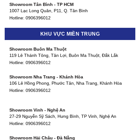
Showroom Tân Bình - TP HCM
1007 Lạc Long Quân, P11, Q. Tân Bình
Hotline:
0906396012
Showroom Biên Hòa - Đồng Nai
KHU VỰC MIỀN TRUNG
452 Nguyễn Ái Quốc, Tân Tiến, TP. Biên Hòa, Đồng Nai
Hotline:
0906396012
Showroom Buôn Ma Thuột
119 Lê Thánh Tông, Tân Lợi, Buôn Ma Thuột, Đắk Lắk
Showroom Thuận An - Bình Dương
Hotline:
0906396012
66 đường DT743, An Phú, Thuận An, Bình Dương
Hotline:
0906396012
Showroom Nha Trang - Khánh Hòa
106 Lê Hồng Phong, Phước Tân, Nha Trang, Khánh Hòa
Showroom Quận 11 - TP. HCM
Hotline:
0906396012
1411 Đường 3/2, Phường 16, Quận 11, TP. HCM
Hotline:
0906396012
Showroom Vinh - Nghệ An
Showroom Quận 4 - TP. HCM
27-29 Nguyễn Sỹ Sách, Hưng Bình, TP Vinh, Nghệ An
127 Khánh Hội, Phường 3, Quận 4,TP. HCM
Hotline:
0906396012
Hotline:
0906396012
Showroom Hải Châu - Đà Nẵng