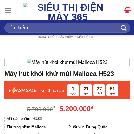
Bỏ
qua
nội
dung
Tìm
kiếm:
TRANG CHỦ
/
SẢN PHẨM
/
MÁY HÚT MÙI
Máy hút khói khử mùi Malloca H523
1
21
27
50
F
ASH SALE
Kết thúc sau
ngày
giờ
phút
giây
Giá
Giá
5.200.000
₫
₫
5.700.000
gốc
hiện
Mã sản phẩm:
H523
là:
tại
5.700.000₫.
là:
Thương hiệu:
Malloca
Xuất xứ:
Trung Quốc