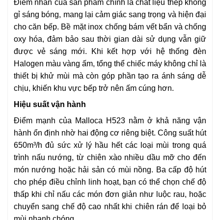
Điểm nhấn của sản phẩm chính là chất liệu thép không
gỉ sáng bóng, mang lại cảm giác sang trọng và hiện đại
cho căn bếp. Bề mặt inox chống bám vết bẩn và chống
oxy hóa, đảm bảo sau thời gian dài sử dụng vẫn giữ
được vẻ sáng mới. Khi kết hợp với hệ thống đèn
Halogen màu vàng ấm, tổng thể chiếc máy không chỉ là
thiết bị khử mùi mà còn góp phần tạo ra ánh sáng dễ
chịu, khiến khu vực bếp trở nên ấm cúng hơn.
Hiệu suất vận hành
Điểm mạnh của Malloca H523 nằm ở khả năng vận
hành ổn định nhờ hai động cơ riêng biệt. Công suất hút
650m³/h đủ sức xử lý hầu hết các loại mùi trong quá
trình nấu nướng, từ chiên xào nhiều dầu mỡ cho đến
món nướng hoặc hải sản có mùi nồng. Ba cấp độ hút
cho phép điều chỉnh linh hoạt, bạn có thể chọn chế độ
thấp khi chỉ nấu các món đơn giản như luộc rau, hoặc
chuyển sang chế độ cao nhất khi chiên rán để loại bỏ
mùi nhanh chóng.