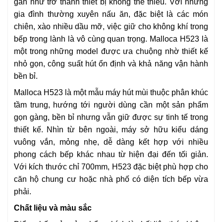
gần như trở thành thiết bị không thể thiếu. Với những
gia đình thường xuyên nấu ăn, đặc biệt là các món
chiên, xào nhiều dầu mỡ, việc giữ cho không khí trong
bếp trong lành là vô cùng quan trọng. Malloca H523 là
một trong những model được ưa chuộng nhờ thiết kế
nhỏ gọn, công suất hút ổn định và khả năng vận hành
bền bỉ.
Malloca H523 là một mẫu máy hút mùi thuộc phân khúc
tầm trung, hướng tới người dùng cần một sản phẩm
gọn gàng, bền bỉ nhưng vẫn giữ được sự tinh tế trong
thiết kế. Nhìn từ bên ngoài, máy sở hữu kiểu dáng
vuông vắn, mỏng nhẹ, dễ dàng kết hợp với nhiều
phong cách bếp khác nhau từ hiện đại đến tối giản.
Với kích thước chỉ 700mm, H523 đặc biệt phù hợp cho
căn hộ chung cư hoặc nhà phố có diện tích bếp vừa
phải.
Chất liệu và màu sắc