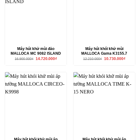
Máy hút khử mùi đảo
Máy hút khói khử mùi
MALLOCA MC 9082 ISLAND
MALLOCA Gama K3155.7
Giá
Giá
Giá
Giá
14.720.000
₫
10.730.000
₫
16.900.000
₫
12.210.000
₫
gốc
hiện
gốc
hiện
là:
tại
là:
tại
16.900.000₫.
là:
12.210.000₫.
là:
14.720.000₫.
10.730.00
Máy hút khói khử mùi áp
Máy hút khói khử mùi áp