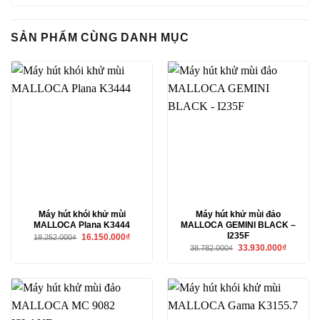
SẢN PHẨM CÙNG DANH MỤC
Máy hút khói khử mùi
Máy hút khử mùi đảo
MALLOCA Plana K3444
MALLOCA GEMINI BLACK –
I235F
Giá
Giá
16.150.000
₫
18.252.000
₫
gốc
hiện
Giá
Giá
33.930.000
₫
38.782.000
₫
là:
tại
gốc
hiện
18.252.000₫.
là:
là:
tại
16.150.000₫.
38.782.000₫.
là:
33.930.00