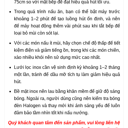
75cm so với mặt bếp để đạt hiệu quả hút tối ưu.
Trong quá trình nấu ăn, bạn có thể bật máy trước
khoảng 1–2 phút để tạo luồng hút ổn định, và nên
để máy hoạt động thêm vài phút sau khi tắt bếp để
loại bỏ mùi còn sót lại.
Với các món nấu ít mùi, hãy chọn chế độ thấp để tiết
kiệm điện và giảm tiếng ồn, trong khi các món chiên,
xào nhiều khói nên sử dụng mức cao nhất.
Lưới lọc inox cần vệ sinh định kỳ khoảng 1–2 tháng
một lần, tránh để dầu mỡ tích tụ làm giảm hiệu quả
hút.
Bề mặt inox nên lau bằng khăn mềm để giữ độ sáng
bóng. Ngoài ra, người dùng cũng nên kiểm tra bóng
đèn Halogen và thay mới khi ánh sáng yếu để luôn
đảm bảo tầm nhìn tốt khi nấu nướng.
Quý khách quan tâm đến sản phẩm, vui lòng liên hệ