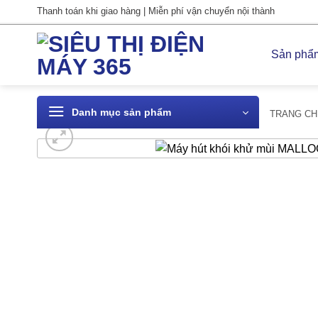
Bỏ
Thanh toán khi giao hàng | Miễn phí vận chuyển nội thành
qua
nội
Sản phẩ
dung
Danh mục sản phẩm
TRANG CH