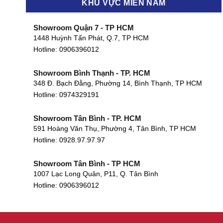
KHU VỰC MIỀN NAM
Showroom Quận 7 - TP HCM
1448 Huỳnh Tấn Phát, Q.7, TP HCM
Hotline:
0906396012
Showroom Bình Thạnh - TP. HCM
348 Đ. Bạch Đằng, Phường 14, Bình Thạnh, TP HCM
Hotline:
0974329191
Showroom Tân Bình - TP. HCM
591 Hoàng Văn Thụ, Phường 4, Tân Bình, TP HCM
Hotline: 0928.97.97.97
Showroom Tân Bình - TP HCM
1007 Lạc Long Quân, P11, Q. Tân Bình
Hotline:
0906396012
Showroom Biên Hòa - Đồng Nai
452 Nguyễn Ái Quốc, Tân Tiến, TP. Biên Hòa, Đồng Nai