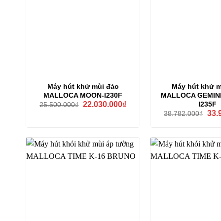
Máy hút khử mùi đảo
Máy hút khử m
MALLOCA MOON-I230F
MALLOCA GEMINI
Giá
Giá
I235F
22.030.000
₫
25.500.000
₫
gốc
hiện
Giá
33.
38.782.000
₫
là:
tại
gốc
25.500.000₫.
là:
là:
22.030.000₫.
38.7