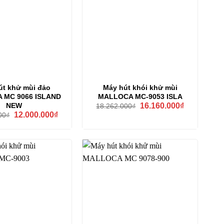
út khử mùi đảo
Máy hút khói khử mùi
 MC 9066 ISLAND
MALLOCA MC-9053 ISLA
Giá
Giá
NEW
16.160.000
₫
18.262.000
₫
gốc
hiện
Giá
Giá
12.000.000
₫
00
₫
là:
tại
gốc
hiện
18.262.000₫.
là:
là:
tại
16.160.000₫
13.700.000₫.
là:
12.000.000₫.