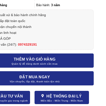
16.710.000₫.
hàng
Bảo hành:
3 năm
xuất xứ & bảo hành chính hãng
lắp đặt toàn quốc
vận chuyển nội thành
n linh hoạt
RẢ GÓP
 vấn (24/7):
0974329191
THÊM VÀO GIỎ HÀNG
ĐẶT MUA NGAY
CẦU TƯ VẤN
HỆ THỐNG ĐẠI LÝ