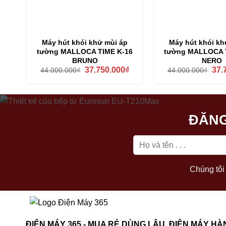
Máy hút khói khử mùi áp
Máy hút khói kh
tường MALLOCA TIME K-16
tường MALLOCA 
BRUNO
NERO
Giá
Giá
Giá
37.750.000
₫
37.
44.000.000
₫
44.000.000
₫
gốc
hiện
gốc
là:
tại
là:
44.000.000₫.
là:
44.0
37.750.000₫.
ĐĂNG
Chúng tôi 
ĐIỆN MÁY 365 - MUA RẺ DÙNG LÂU, ĐIỆN MÁY HÀ