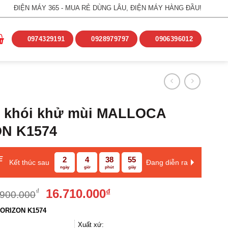
ĐIỆN MÁY 365 - MUA RẺ DÙNG LÂU, ĐIỆN MÁY HÀNG ĐẦU!
0974329191
0928979797
0906396012
t khói khử mùi MALLOCA
N K1574
E
2
4
38
55
Kết thúc sau
Đang diễn ra
ngày
giờ
phút
giây
Giá
Giá
16.710.000
₫
₫
.900.000
gốc
hiện
ORIZON K1574
là:
tại
18.900.000₫.
là:
Xuất xứ: