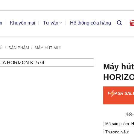
m
Khuyến mại
Tư vấn
Hệ thống cửa hàng
Ủ
/
SẢN PHẨM
/
MÁY HÚT MÙI
Máy hú
HORIZO
F
ASH SAL
18
Mã sản phẩm:
H
Thương hiệu: