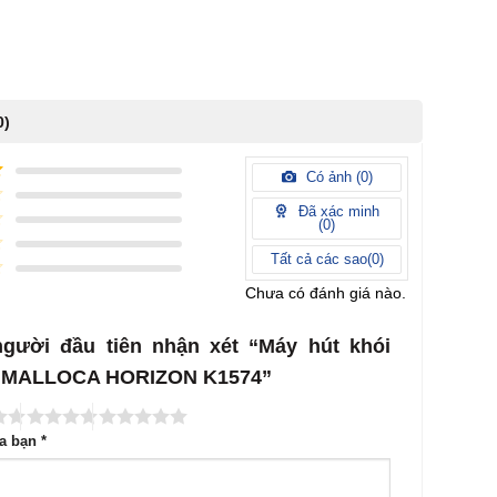
0)
Có ảnh (
0
)
Đã xác minh
(
0
)
Tất cả các sao(
0
)
Chưa có đánh giá nào.
người đầu tiên nhận xét “Máy hút khói
i MALLOCA HORIZON K1574”
ủa bạn
*