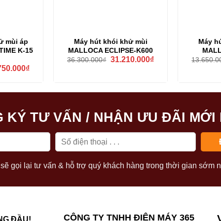
ử mùi áp
Máy hút khói khử mùi
Máy hú
TIME K-15
MALLOCA ECLIPSE-K600
MALL
Giá
Giá
31.210.000
₫
36.300.000
₫
13.650.0
gốc
hiện
Giá
750.000
₫
là:
tại
hiện
36.300.000₫.
là:
tại
31.210.000₫.
00.000₫.
là:
37.750.000₫.
 KÝ TƯ VẤN / NHẬN ƯU ĐÃI MỚI
sẽ gọi lại tư vấn & hỗ trợ quý khách hàng trong thời gian sớm n
CÔNG TY TNHH ĐIỆN MÁY 365
NG ĐẦU!