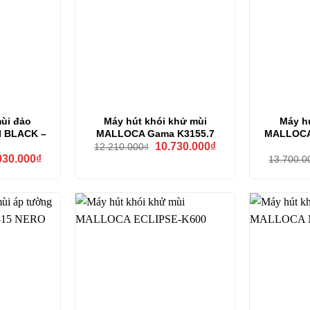
ùi đảo
Máy hút khói khử mùi
Máy h
 BLACK –
MALLOCA Gama K3155.7
MALLOCA
Giá
Giá
10.730.000
₫
12.210.000
₫
gốc
hiện
Giá
930.000
₫
13.700.0
là:
tại
hiện
12.210.000₫.
là:
tại
10.730.000₫.
82.000₫.
là:
33.930.000₫.