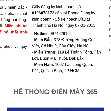
Giấy đăng ký kinh doanh số
p 3 miền Bắc -
G
0106078172
cấp tại Phòng Đăng ký
sản phẩm chất
H
kinh doanh - Sở kế hoạch Đầu tư
hàng hài lòng.
H
Thành phố Hà Nội ngày 07-01-2013
ãi:
Miễn phí tư
B
ế nội thất nhà
-
Hotline
: 0974329191
n
-
Miền Bắc:
373 Đường Hoàng Quốc
T
Việt, Cổ Nhuế, Cầu Giấy, Hà Nội
c phục vụ quý
L
-
Miền Trung:
119 Lê Thánh Tông, Tân
Lợi, Buôn Ma Thuột, Đắk Lắk
-
Miền Nam:
1007 Lạc Long Quân,
P11, Q. Tân Bình, TP HCM
HỆ THỐNG ĐIỆN MÁY 365