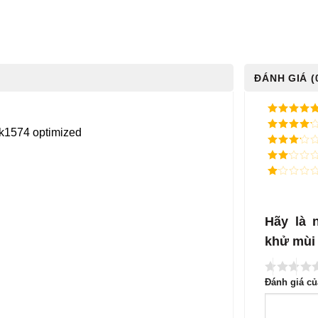
ĐÁNH GIÁ (
5
/ 5 điểm
4
/ 5
điểm
3
/ 5
điểm
2
/
5
1
điểm
/
5
điểm
Hãy là 
khử mù
Đánh giá c