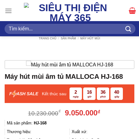
Bỏ
qua
nội
dung
Tìm
kiếm:
TRANG CHỦ
/
SẢN PHẨM
/
MÁY HÚT MÙI
Máy hút mùi âm tủ MALLOCA HJ-168
2
16
36
39
F
ASH SALE
Kết thúc sau
ngày
giờ
phút
giây
Giá
Giá
9.050.000
₫
₫
10.230.000
gốc
hiện
Mã sản phẩm:
HJ-168
là:
tại
10.230.000₫.
là:
Thương hiệu:
Xuất xứ: