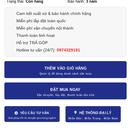
9.050.000₫.
Trạng thái:
Còn hàng
Bảo hành:
3 năm
Cam kết xuất xứ & bảo hành chính hãng
Miễn phí lắp đặt toàn quốc
Miễn phí vận chuyển nội thành
Thanh toán linh hoạt
Hỗ trợ TRẢ GÓP
Hotline tư vấn (24/7):
0974329191
THÊM VÀO GIỎ HÀNG
ĐẶT MUA NGAY
HỆ THỐNG ĐẠI LÝ
YÊU CẦU TƯ VẤN