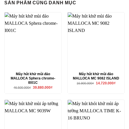
SẢN PHẨM CÙNG DANH MỤC
Máy hút khử mùi đảo
Máy hút khử mùi đảo
MALLOCA Sphera chrome-
MALLOCA MC 9082 ISLAND
I001C
Giá
Giá
14.720.000
₫
16.900.000
₫
gốc
hiện
Giá
Giá
39.880.000
₫
46.500.000
₫
là:
tại
gốc
hiện
16.900.000₫.
là:
là:
tại
14.720.00
46.500.000₫.
là:
39.880.000₫.