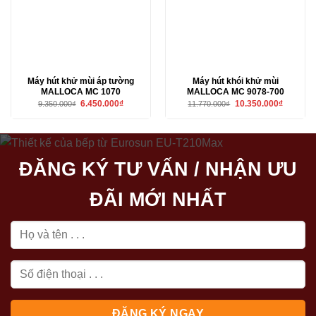
Máy hút khử mùi áp tường
Máy hút khói khử mùi
MALLOCA MC 1070
MALLOCA MC 9078-700
Giá
Giá
Giá
Giá
6.450.000
₫
10.350.000
₫
9.350.000
₫
11.770.000
₫
gốc
hiện
gốc
hiện
là:
tại
là:
tại
9.350.000₫.
là:
11.770.000₫.
là:
6.450.000₫.
10.350.00
ĐĂNG KÝ TƯ VẤN / NHẬN ƯU
ĐÃI MỚI NHẤT