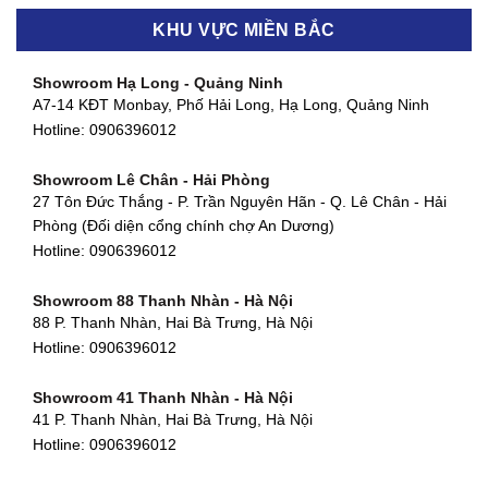
Hotline:
0906396012
KHU VỰC MIỀN BẮC
Showroom Thanh Khê - Đà Nẵng
Showroom Gò Vấp - TP. HCM
475 Điện Biên Phủ, Thanh Khê Đông, Thanh Khê, Đà Nẵng
Showroom Hạ Long - Quảng Ninh
580 Phan Văn Trị, Phường 7, Quận 5, TP HCM
Hotline:
0906396012
A7-14 KĐT Monbay, Phố Hải Long, Hạ Long, Quảng Ninh
Hotline:
0906396012
Hotline:
0906396012
Showroom Cẩm Lệ - Đà Nẵng
Showroom Tân Bình - TP. HCM
652 Nguyễn Hữu Thọ, Khuê Trung, Cẩm Lệ, Đà Nẵng
Showroom Lê Chân - Hải Phòng
90 Đ. Cộng Hòa, Phường 4, Tân Bình, TP HCM
Hotline:
0906396012
27 Tôn Đức Thắng - P. Trần Nguyên Hãn - Q. Lê Chân - Hải
Hotline:
0906396012
Phòng (Đối diện cổng chính chợ An Dương)
Showroom Huế
Hotline:
0906396012
54 Hùng Vương, Phú Hội, Thành phố Huế, Thừa Thiên Huế
Hotline:
0906396012
Showroom 88 Thanh Nhàn - Hà Nội
88 P. Thanh Nhàn, Hai Bà Trưng, Hà Nội
Showroom Hà Tĩnh
Hotline:
0906396012
82 Quang Trung, Thạch Quý, Hà Tĩnh
Hotline:
0906396012
Showroom 41 Thanh Nhàn - Hà Nội
41 P. Thanh Nhàn, Hai Bà Trưng, Hà Nội
Showroom Quy Nhơn - Bình Định
Hotline:
0906396012
956 Trần Hưng Đạo, P, Thành phố Quy Nhơn, Bình Định
Hotline:
0906396012