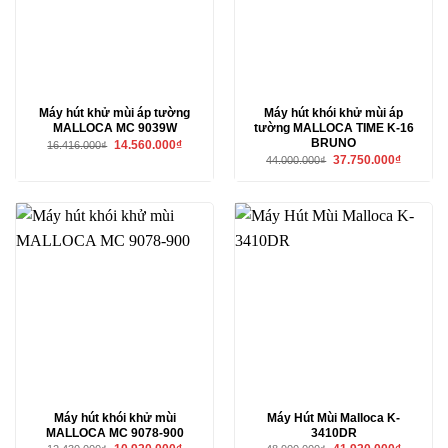
Máy hút khử mùi áp tường
Máy hút khói khử mùi áp
MALLOCA MC 9039W
tường MALLOCA TIME K-16
BRUNO
Giá
Giá
14.560.000
₫
16.416.000
₫
gốc
hiện
Giá
Giá
37.750.000
₫
44.000.000
₫
là:
tại
gốc
hiện
16.416.000₫.
là:
là:
tại
14.560.000₫.
44.000.000₫.
là:
37.750.00
Máy hút khói khử mùi
Máy Hút Mùi Malloca K-
MALLOCA MC 9078-900
3410DR
Giá
Giá
Giá
Giá