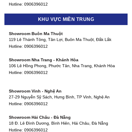
Hotline:
0906396012
Showroom Biên Hòa - Đồng Nai
KHU VỰC MIỀN TRUNG
452 Nguyễn Ái Quốc, Tân Tiến, TP. Biên Hòa, Đồng Nai
Hotline:
0906396012
Showroom Buôn Ma Thuột
119 Lê Thánh Tông, Tân Lợi, Buôn Ma Thuột, Đắk Lắk
Showroom Thuận An - Bình Dương
Hotline:
0906396012
66 đường DT743, An Phú, Thuận An, Bình Dương
Hotline:
0906396012
Showroom Nha Trang - Khánh Hòa
106 Lê Hồng Phong, Phước Tân, Nha Trang, Khánh Hòa
Showroom Quận 11 - TP. HCM
Hotline:
0906396012
1411 Đường 3/2, Phường 16, Quận 11, TP. HCM
Hotline:
0906396012
Showroom Vinh - Nghệ An
Showroom Quận 4 - TP. HCM
27-29 Nguyễn Sỹ Sách, Hưng Bình, TP Vinh, Nghệ An
127 Khánh Hội, Phường 3, Quận 4,TP. HCM
Hotline:
0906396012
Hotline:
0906396012
Showroom Hải Châu - Đà Nẵng
Showroom Quận 7 - TP. HCM
18 Đ. Lê Đình Dương, Bình Hiên, Hải Châu, Đà Nẵng
877 Huỳnh Tấn Phát, Phú Thuận, Quận 7, TP HCM
Hotline:
0906396012