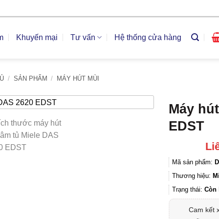
m
Khuyến mại
Tư vấn
Hệ thống cửa hàng
Ủ
/
SẢN PHẨM
/
MÁY HÚT MÙI
Máy hút
EDST
Li
Mã sản phẩm:
D
Thương hiệu:
M
Trạng thái:
Còn 
Cam kết 