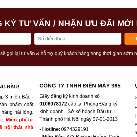
 KÝ TƯ VẤN / NHẬN ƯU ĐÃI MỚI
sẽ gọi lại tư vấn & hỗ trợ quý khách hàng trong thời gian sớm n
CÔNG TY TNHH ĐIỆN MÁY 365
NG ĐẦU!
Giấy đăng ký kinh doanh số
p 3 miền Bắc -
G
0106078172
cấp tại Phòng Đăng ký
sản phẩm chất
H
kinh doanh - Sở kế hoạch Đầu tư
hàng hài lòng.
H
Thành phố Hà Nội ngày 07-01-2013
ãi:
Miễn phí tư
B
ế nội thất nhà
-
Hotline
: 0974329191
n
-
Miền Bắc:
373 Đường Hoàng Quốc