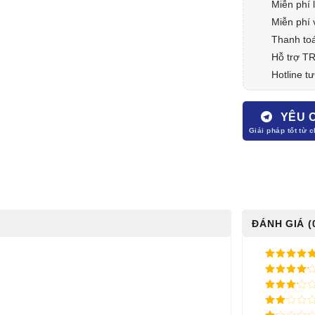
Miễn phí 
Miễn phí 
Thanh toá
Hỗ trợ T
Hotline tư
YÊU 
ĐÁNH GIÁ (
5
/ 5 điểm
4
/ 5
điểm
3
/ 5
điểm
2
/