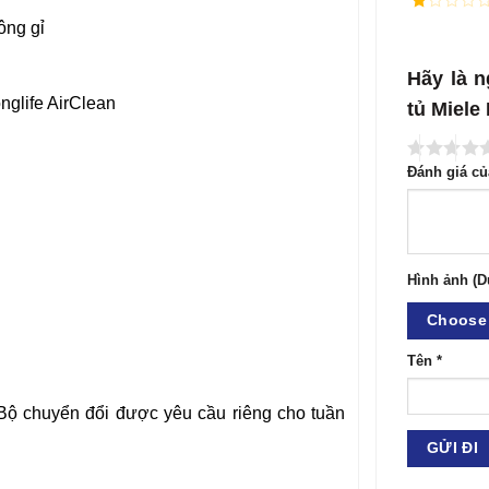
5
1
ông gỉ
điểm
/
5
điểm
Hãy là n
nglife AirClean
tủ Miel
Đánh giá c
Hình ảnh (D
Choose 
Tên
*
ộ chuyển đổi được yêu cầu riêng cho tuần