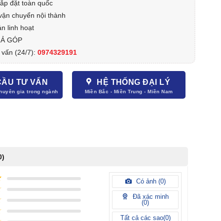
lắp đặt toàn quốc
vận chuyển nội thành
n linh hoạt
RẢ GÓP
 vấn (24/7):
0974329191
CẦU TƯ VẤN
HỆ THỐNG ĐẠI LÝ
0)
Có ảnh (
0
)
Đã xác minh
(
0
)
Tất cả các sao(
0
)