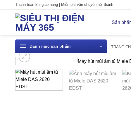
Bỏ
Thanh toán khi giao hàng | Miễn phí vận chuyển nội thành
qua
nội
Sản phẩ
dung
Danh mục sản phẩm
TRANG CH