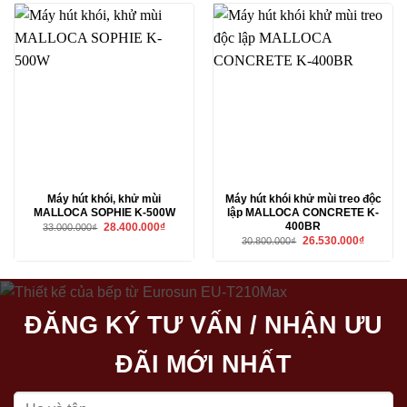
13.472.50
Máy hút khói, khử mùi
Máy hút khói khử mùi treo độc
MALLOCA SOPHIE K-500W
lập MALLOCA CONCRETE K-
400BR
Giá
Giá
28.400.000
₫
33.000.000
₫
gốc
hiện
Giá
Giá
26.530.000
₫
30.800.000
₫
là:
tại
gốc
hiện
33.000.000₫.
là:
là:
tại
28.400.000₫.
30.800.000₫.
là:
26.530.00
ĐĂNG KÝ TƯ VẤN / NHẬN ƯU
ĐÃI MỚI NHẤT