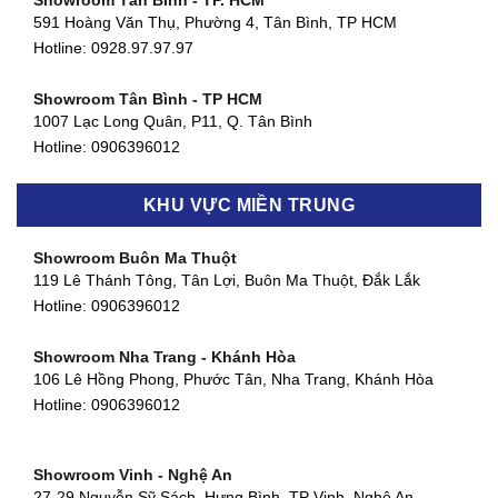
Showroom Tân Bình - TP. HCM
591 Hoàng Văn Thụ, Phường 4, Tân Bình, TP HCM
Hotline: 0928.97.97.97
Showroom Tân Bình - TP HCM
1007 Lạc Long Quân, P11, Q. Tân Bình
Hotline:
0906396012
Showroom Biên Hòa - Đồng Nai
KHU VỰC MIỀN TRUNG
452 Nguyễn Ái Quốc, Tân Tiến, TP. Biên Hòa, Đồng Nai
Hotline:
0906396012
Showroom Buôn Ma Thuột
119 Lê Thánh Tông, Tân Lợi, Buôn Ma Thuột, Đắk Lắk
Showroom Thuận An - Bình Dương
Hotline:
0906396012
66 đường DT743, An Phú, Thuận An, Bình Dương
Hotline:
0906396012
Showroom Nha Trang - Khánh Hòa
106 Lê Hồng Phong, Phước Tân, Nha Trang, Khánh Hòa
Showroom Quận 11 - TP. HCM
Hotline:
0906396012
1411 Đường 3/2, Phường 16, Quận 11, TP. HCM
Hotline:
0906396012
Showroom Vinh - Nghệ An
Showroom Quận 4 - TP. HCM
27-29 Nguyễn Sỹ Sách, Hưng Bình, TP Vinh, Nghệ An