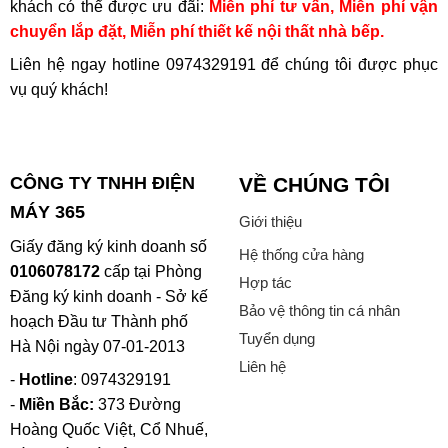
khách có thể được ưu đãi:
Miễn phí tư vấn, Miễn phí vận
chuyển lắp đặt, Miễn phí thiết kế nội thất nhà bếp.
Liên hệ ngay hotline
0974329191
để chúng tôi được phục
vụ quý khách!
CÔNG TY TNHH ĐIỆN
VỀ CHÚNG TÔI
MÁY 365
Giới thiệu
Giấy đăng ký kinh doanh số
Hệ thống cửa hàng
0106078172
cấp tại Phòng
Hợp tác
Đăng ký kinh doanh - Sở kế
Bảo vệ thông tin cá nhân
hoạch Đầu tư Thành phố
Tuyển dụng
Hà Nội ngày 07-01-2013
Liên hệ
-
Hotline
: 0974329191
-
Miền Bắc:
373 Đường
Hoàng Quốc Việt, Cổ Nhuế,