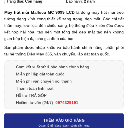
8.016.000₫.
Trạng thái:
Còn hàng
Bảo hành:
2 năm
Máy hút mùi Malloca MC 9099 LCD
là dòng máy hút mùi treo
tường dạng kính cong thiết kế sang trọng, đẹp mắt. Các chi tiết
thân máy, lưới lọc, đèn chiếu sáng, hệ thống điều khiển đều được
kết hợp hài hòa, tạo nên một tổng thể đẹp mắt tạo nên không
gian bếp hiện đại cho gia đình của bạn.
Sản phẩm được nhập khẩu và bảo hành chính hãng, phân phối
tại hệ thống Điện Máy 365, vận chuyển, lắp đặt toàn quốc.
Cam kết xuất xứ & bảo hành chính hãng
Miễn phí lắp đặt toàn quốc
Miễn phí vận chuyển nội thành
Thanh toán linh hoạt
Hỗ trợ TRẢ GÓP
Hotline tư vấn (24/7):
0974329191
THÊM VÀO GIỎ HÀNG