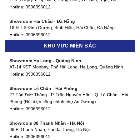
127 Khánh Hội, Phường 3, Quận 4,TP. HCM
Hotline:
0906396012
Hotline:
0906396012
Showroom Hải Châu - Đà Nẵng
Showroom Quận 7 - TP. HCM
18 Đ. Lê Đình Dương, Bình Hiên, Hải Châu, Đà Nẵng
877 Huỳnh Tấn Phát, Phú Thuận, Quận 7, TP HCM
Hotline:
0906396012
Hotline:
0906396012
KHU VỰC MIỀN BẮC
Showroom Thanh Khê - Đà Nẵng
Showroom Gò Vấp - TP. HCM
475 Điện Biên Phủ, Thanh Khê Đông, Thanh Khê, Đà Nẵng
Showroom Hạ Long - Quảng Ninh
580 Phan Văn Trị, Phường 7, Quận 5, TP HCM
Hotline:
0906396012
A7-14 KĐT Monbay, Phố Hải Long, Hạ Long, Quảng Ninh
Hotline:
0906396012
Hotline:
0906396012
Showroom Cẩm Lệ - Đà Nẵng
Showroom Tân Bình - TP. HCM
652 Nguyễn Hữu Thọ, Khuê Trung, Cẩm Lệ, Đà Nẵng
Showroom Lê Chân - Hải Phòng
90 Đ. Cộng Hòa, Phường 4, Tân Bình, TP HCM
Hotline:
0906396012
27 Tôn Đức Thắng - P. Trần Nguyên Hãn - Q. Lê Chân - Hải
Hotline:
0906396012
Phòng (Đối diện cổng chính chợ An Dương)
Showroom Huế
Hotline:
0906396012
54 Hùng Vương, Phú Hội, Thành phố Huế, Thừa Thiên Huế
Hotline:
0906396012
Showroom 88 Thanh Nhàn - Hà Nội
88 P. Thanh Nhàn, Hai Bà Trưng, Hà Nội
Showroom Hà Tĩnh
Hotline:
0906396012
82 Quang Trung, Thạch Quý, Hà Tĩnh