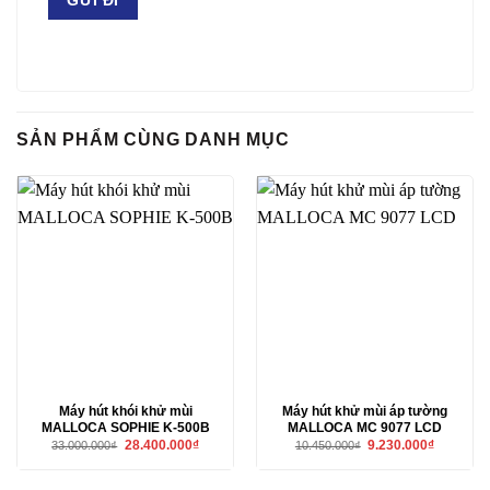
SẢN PHẨM CÙNG DANH MỤC
Máy hút khói khử mùi
Máy hút khử mùi áp tường
MALLOCA SOPHIE K-500B
MALLOCA MC 9077 LCD
Giá
Giá
Giá
Giá
28.400.000
₫
9.230.000
₫
33.000.000
₫
10.450.000
₫
gốc
hiện
gốc
hiện
là:
tại
là:
tại
33.000.000₫.
là:
10.450.000₫.
là: