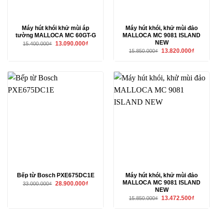
Máy hút khói khử mùi áp
Máy hút khói, khử mùi đảo
tường MALLOCA MC 60GT-G
MALLOCA MC 9081 ISLAND
NEW
Giá
Giá
13.090.000
₫
15.400.000
₫
gốc
hiện
Giá
Giá
13.820.000
₫
15.850.000
₫
là:
tại
gốc
hiện
15.400.000₫.
là:
là:
tại
13.090.000₫.
15.850.000₫.
là:
13.820.00
Bếp từ Bosch PXE675DC1E
Máy hút khói, khử mùi đảo
MALLOCA MC 9081 ISLAND
Giá
Giá
28.900.000
₫
33.000.000
₫
gốc
hiện
NEW
là:
tại
Giá
Giá
13.472.500
₫
15.850.000
₫
33.000.000₫.
là:
gốc
hiện
28.900.000₫.
là:
tại
15.850.000₫.
là: