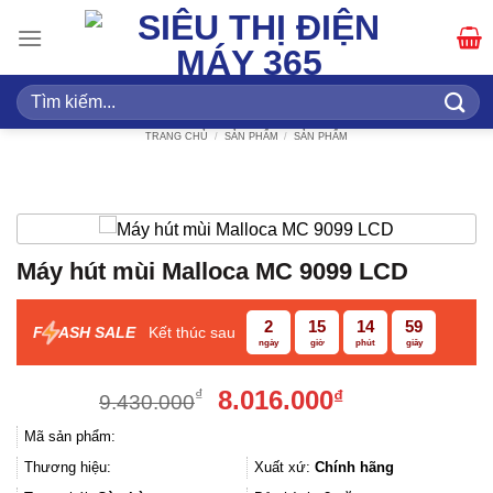
Bỏ
qua
nội
dung
Tìm
kiếm:
TRANG CHỦ
/
SẢN PHẨM
/
SẢN PHẨM
Máy hút mùi Malloca MC 9099 LCD
2
15
14
59
F
ASH SALE
Kết thúc sau
ngày
giờ
phút
giây
Giá
Giá
8.016.000
₫
₫
9.430.000
gốc
hiện
Mã sản phẩm:
là:
tại
9.430.000₫.
là:
Thương hiệu:
Xuất xứ:
Chính hãng