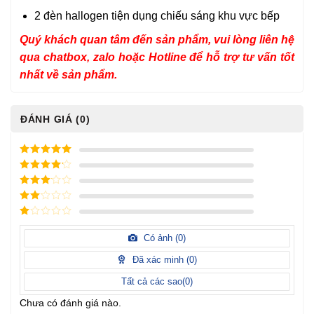
2 đèn hallogen tiện dụng chiếu sáng khu vực bếp
Quý khách quan tâm đến sản phẩm, vui lòng liên hệ
qua chatbox, zalo hoặc Hotline để hỗ trợ tư vấn tốt
nhất về sản phẩm.
ĐÁNH GIÁ (0)
5
/ 5 điểm
4
/ 5
điểm
3
/ 5
điểm
2
/
5
1
điểm
/
Có ảnh (
0
)
5
điểm
Đã xác minh (
0
)
Tất cả các sao(
0
)
Chưa có đánh giá nào.