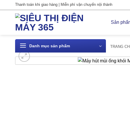
Bỏ
Thanh toán khi giao hàng | Miễn phí vận chuyển nội thành
qua
nội
Sản phẩ
dung
Danh mục sản phẩm
TRANG CH