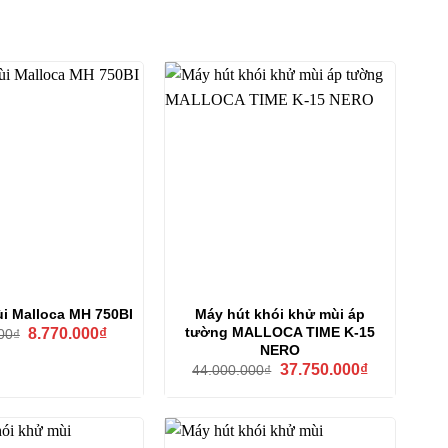
i Malloca MH 750BI
Máy hút khói khử mùi áp
Giá
Giá
tường MALLOCA TIME K-15
8.770.000
₫
00
₫
gốc
hiện
NERO
là:
tại
Giá
Giá
37.750.000
₫
44.000.000
₫
9.900.000₫.
là:
gốc
hiện
8.770.000₫.
là:
tại
44.000.000₫.
là:
37.750.000₫