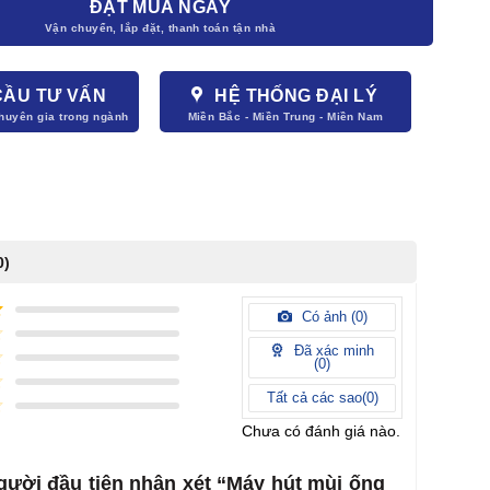
ĐẶT MUA NGAY
CẦU TƯ VẤN
HỆ THỐNG ĐẠI LÝ
0)
Có ảnh (
0
)
Đã xác minh
(
0
)
Tất cả các sao(
0
)
Chưa có đánh giá nào.
gười đầu tiên nhận xét “Máy hút mùi ống