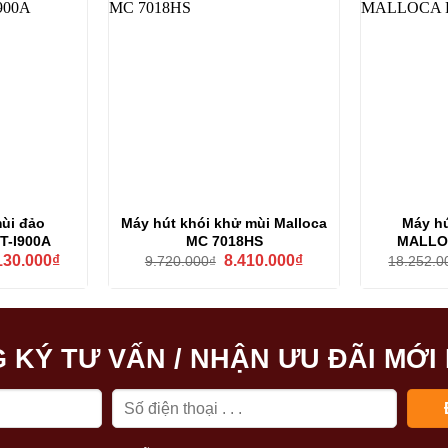
ùi đảo
Máy hút khói khử mùi Malloca
Máy hú
T-I900A
MC 7018HS
MALLOC
Giá
Giá
Giá
130.000
₫
8.410.000
₫
9.720.000
₫
18.252.0
hiện
gốc
hiện
tại
là:
tại
27.000₫.
là:
9.720.000₫.
là:
27.130.000₫.
8.410.000₫.
 KÝ TƯ VẤN / NHẬN ƯU ĐÃI MỚI