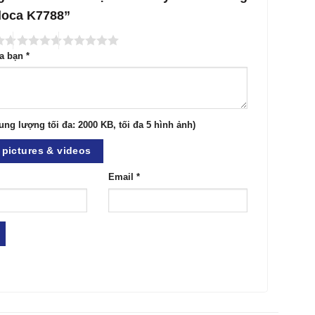
lloca K7788”
ủa bạn
*
ung lượng tối đa: 2000 KB, tối đa 5 hình ảnh)
pictures & videos
Email
*