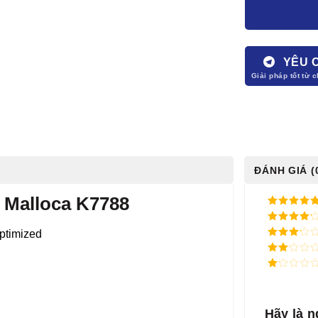
YÊU 
ĐÁNH GIÁ (
 Malloca K7788
5
/ 5 điểm
4
/ 5
điểm
3
/ 5
điểm
2
/
5
1
điểm
/
5
điểm
Hãy là n