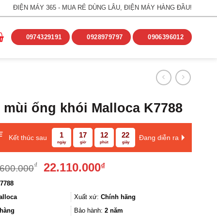
ĐIỆN MÁY 365 - MUA RẺ DÙNG LÂU, ĐIỆN MÁY HÀNG ĐẦU!
0974329191
0928979797
0906396012
 mùi ống khói Malloca K7788
E
1
17
12
22
Kết thúc sau
Đang diễn ra
ngày
giờ
phút
giây
Giá
Giá
22.110.000
₫
₫
.600.000
gốc
hiện
7788
là:
tại
25.600.000₫.
là:
alloca
Xuất xứ:
Chính hãng
22.110.000₫.
hàng
Bảo hành:
2 năm