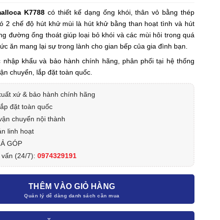
alloca K7788
có thiết kế dạng ống khói, thân vỏ bằng thép
ó 2 chế độ hút khử mùi là hút khử bằng than hoạt tình và hút
ng đường ống thoát giúp loại bỏ khói và các mùi hôi trong quá
hức ăn mang lại sự trong lành cho gian bếp của gia đình bạn.
nhập khẩu và bảo hành chính hãng, phân phối tại hệ thống
vận chuyển, lắp đặt toàn quốc.
xuất xứ & bảo hành chính hãng
lắp đặt toàn quốc
vận chuyển nội thành
n linh hoạt
RẢ GÓP
 vấn (24/7):
0974329191
THÊM VÀO GIỎ HÀNG