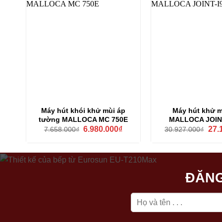
Máy hút khói khử mùi áp
Máy hút khử m
tường MALLOCA MC 750E
MALLOCA JOIN
Giá
Giá
Giá
6.980.000
₫
27.
7.658.000
₫
30.927.000
₫
gốc
hiện
gốc
là:
tại
là:
7.658.000₫.
là:
30.9
6.980.000₫.
ĐĂNG