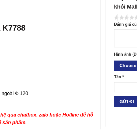
khói Ma
Đánh giá c
a K7788
Hình ảnh (D
Choose 
Tên
*
a ngoài Ф 120
hệ qua chatbox, zalo hoặc Hotline để hỗ
về sản phẩm.