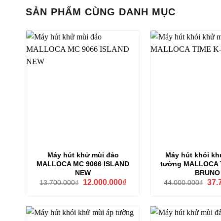
SẢN PHẨM CÙNG DANH MỤC
Máy hút khử mùi đảo
Máy hút khói kh
MALLOCA MC 9066 ISLAND
tường MALLOCA 
NEW
BRUNO
Giá
Giá
Giá
12.000.000
₫
37.
13.700.000
₫
44.000.000
₫
gốc
hiện
gốc
là:
tại
là:
13.700.000₫.
là:
44.0
12.000.000₫.