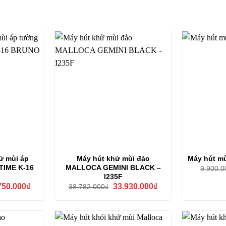
ử mùi áp
Máy hút khử mùi đảo
Máy hút mù
TIME K-16
MALLOCA GEMINI BLACK –
9.900.0
I235F
Giá
Giá
Giá
750.000
₫
33.930.000
₫
38.782.000
₫
hiện
gốc
hiện
tại
là:
tại
00.000₫.
là:
38.782.000₫.
là:
37.750.000₫.
33.930.000₫.