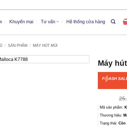
m
Khuyến mại
Tư vấn
Hệ thống cửa hàng
Ủ
/
SẢN PHẨM
/
MÁY HÚT MÙI
Máy hút
F
ASH SAL
25
Mã sản phẩm:
K
Thương hiệu:
M
Trạng thái:
Còn 