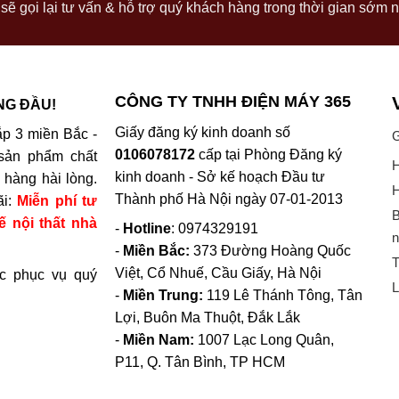
sẽ gọi lại tư vấn & hỗ trợ quý khách hàng trong thời gian sớm n
CÔNG TY TNHH ĐIỆN MÁY 365
NG ĐẦU!
Giấy đăng ký kinh doanh số
p 3 miền Bắc -
G
0106078172
cấp tại Phòng Đăng ký
sản phẩm chất
H
kinh doanh - Sở kế hoạch Đầu tư
hàng hài lòng.
H
Thành phố Hà Nội ngày 07-01-2013
ãi:
Miễn phí tư
B
ế nội thất nhà
-
Hotline
: 0974329191
n
-
Miền Bắc:
373 Đường Hoàng Quốc
T
Việt, Cổ Nhuế, Cầu Giấy, Hà Nội
c phục vụ quý
L
-
Miền Trung:
119 Lê Thánh Tông, Tân
Lợi, Buôn Ma Thuột, Đắk Lắk
-
Miền Nam:
1007 Lạc Long Quân,
P11, Q. Tân Bình, TP HCM