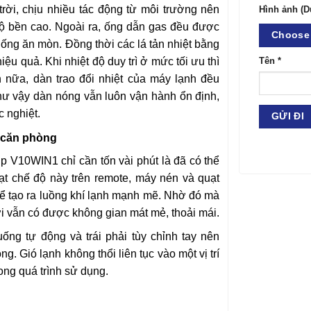
trời, chịu nhiều tác động từ môi trường nên
Hình ảnh (D
độ bền cao. Ngoài ra, ống dẫn gas đều được
Choose 
ống ăn mòn. Đồng thời các lá tản nhiệt bằng
ệu quả. Khi nhiệt độ duy trì ở mức tối ưu thì
Tên
*
n nữa, dàn trao đổi nhiệt của máy lạnh đều
ư vậy dàn nóng vẫn luôn vận hành ổn định,
c nghiệt.
 căn phòng
p V10WIN1 chỉ cần tốn vài phút là đã có thể
ạt chế độ này trên remote, máy nén và quạt
ể tạo ra luồng khí lạnh mạnh mẽ. Nhờ đó mà
i vẫn có được không gian mát mẻ, thoải mái.
ống tự động và trái phải tùy chỉnh tay nên
. Gió lạnh không thổi liên tục vào một vị trí
ong quá trình sử dụng.