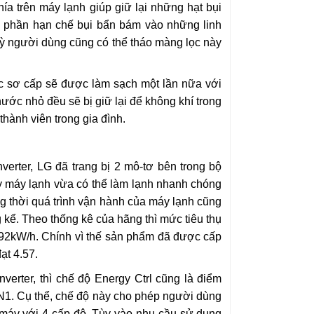
a trên máy lạnh giúp giữ lại những hạt bụi
óp phần hạn chế bụi bẩn bám vào những linh
ỳ người dùng cũng có thể tháo màng lọc này
c sơ cấp sẽ được làm sạch một lần nữa với
hước nhỏ đều sẽ bị giữ lại để không khí trong
hành viên trong gia đình.
erter, LG đã trang bị 2 mô-tơ bên trong bộ
y máy lạnh vừa có thể làm lạnh nhanh chóng
g thời quá trình vận hành của máy lạnh cũng
ng kể. Theo thống kê của hãng thì mức tiêu thụ
.92kW/h. Chính vì thế sản phẩm đã được cấp
ạt 4.57.
erter, thì chế độ Energy Ctrl cũng là điểm
N1. Cụ thể, chế độ này cho phép người dùng
 máy với 4 cấp độ. Tùy vào nhu cầu sử dụng