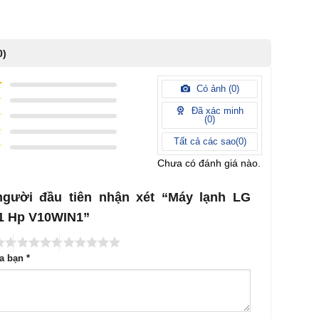
0)
Có ảnh (
0
)
Đã xác minh
(
0
)
Tất cả các sao(
0
)
Chưa có đánh giá nào.
người đầu tiên nhận xét “Máy lạnh LG
r 1 Hp V10WIN1”
ủa bạn
*