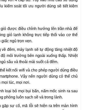
u kiểm soát tối ưu người dùng sẽ tiết kiệm
gió được điều chỉnh hướng lên trần nhà để
ng gió lạnh không trực tiếp thổi vào cơ thể
 giấc ngủ trọn vẹn.
 về đêm, máy lạnh sẽ tự động tăng nhiệt độ
t độ môi trường bên ngoài xuống thấp. Nhiệt
gủ sâu và thoải mái suốt cả đêm.
hể kết nối wifi và cho phép người dùng điều
smartphone. Vậy nên người dùng có thể chủ
mọi lúc, mọi nơi.
h loại bỏ mọi bụi bẩn, nấm mốc sinh ra sau
ng phòng luôn sạch sẽ và trong lành.
gặp sự cố, mã lỗi sẽ hiện ra trên màn hình