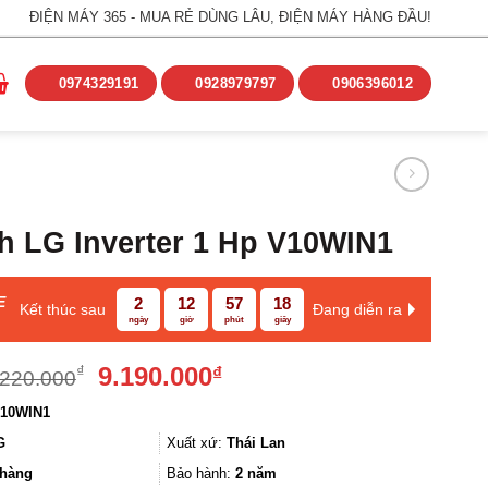
ĐIỆN MÁY 365 - MUA RẺ DÙNG LÂU, ĐIỆN MÁY HÀNG ĐẦU!
0974329191
0928979797
0906396012
h LG Inverter 1 Hp V10WIN1
E
2
12
57
18
Kết thúc sau
Đang diễn ra
ngày
giờ
phút
giây
Giá
Giá
9.190.000
₫
₫
.220.000
gốc
hiện
10WIN1
là:
tại
11.220.000₫.
là:
G
Xuất xứ:
Thái Lan
9.190.000₫.
hàng
Bảo hành:
2 năm