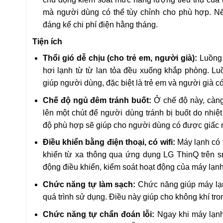
mà người dùng có thể tùy chỉnh cho phù hợp. Nế
đáng kể chi phí điện hằng tháng.
Tiện ích
Thổi gió dễ chịu (cho trẻ em, người già):
Luồng 
hơi lạnh từ từ lan tỏa đều xuống khắp phòng. Luồ
giúp người dùng, đặc biệt là trẻ em và người già có
Chế độ ngủ đêm tránh buốt:
Ở chế độ này, càng
lên một chút để người dùng tránh bị buốt do nhiệ
độ phù hợp sẽ giúp cho người dùng có được giấc n
Điều khiển bằng điện thoại, có wifi:
Máy lạnh có t
khiển từ xa thông qua ứng dụng LG ThinQ trên 
động điều khiển, kiểm soát hoạt động của máy lạnh 
Chức năng tự làm sạch:
Chức năng giúp máy lạn
quá trình sử dụng. Điều này giúp cho không khí tro
Chức năng tự chẩn đoán lỗi:
Ngay khi máy lạnh 