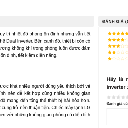
ĐÁNH GIÁ (
y trì nhiệt độ phòng ổn định nhưng vẫn tiết
5
/ 5 điểm
ệ Dual Inverter. Bên cạnh đó, thiết bị còn có
4
/ 5
 lượng không khí trong phòng luôn được đảm
điểm
3
/ 5
n định, tiết kiệm điện năng.
điểm
2
/
5
1
điểm
/
5
điểm
Hãy là 
ợc khá nhiều người dùng yêu thích bởi vẻ
Inverte
 tính nên dễ kết hợp cùng nhiều không gian
đã mang đến tổng thể thiết bị hài hòa hơn.
Đánh giá c
t cũng trở nên thuận tiện. Chiếc máy lạnh LG
ơn với những không gian phòng có diện tích