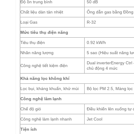
Độ ồn trung bình
50 dB
Chất liệu dàn tản nhiệt
Ống dẫn gas bằng Đồng 
Loại Gas
R-32
Mức tiêu thụ điện năng
Tiêu thụ điện
0.92 kW/h
Nhãn năng lượng
5 sao (Hiệu suất năng l
Dual inverterEnergy Ctrl
Công nghệ tiết kiệm điện
chủ động 4 mức
Khả năng lọc không khí
Lọc bụi, kháng khuẩn, khử mùi
Bộ lọc PM 2.5, Màng lọc
Công nghệ làm lạnh
Chế độ gió
Điều khiển lên xuống tự
Công nghệ làm lạnh nhanh
Jet Cool
Tiện ích