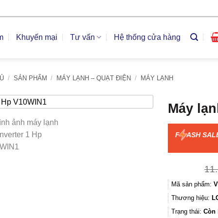
m
Khuyến mại
Tư vấn
Hệ thống cửa hàng
Ủ
/
SẢN PHẨM
/
MÁY LẠNH – QUẠT ĐIỆN
/
MÁY LẠNH
Máy lạn
F
ASH SAL
11
Mã sản phẩm:
V
Thương hiệu:
L
Trạng thái:
Còn 