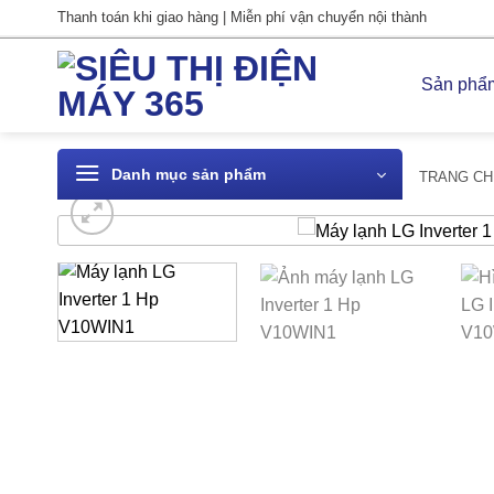
Bỏ
Thanh toán khi giao hàng | Miễn phí vận chuyển nội thành
qua
nội
Sản phẩ
dung
Danh mục sản phẩm
TRANG CH