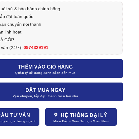
xuất xứ & bảo hành chính hãng
lắp đặt toàn quốc
vận chuyển nội thành
n linh hoạt
RẢ GÓP
 vấn (24/7):
0974329191
THÊM VÀO GIỎ HÀNG
ĐẶT MUA NGAY
CẦU TƯ VẤN
HỆ THỐNG ĐẠI LÝ