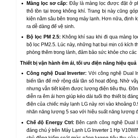
Màng lọc sơ cấp:
Đây là màng lọc được đặt ở phí
thô tồn tại trong không khí. Trang bị này cũng g
kiện nằm sâu bên trong máy lạnh. Hơn nữa, định k
ra dễ dàng để vệ sinh.
Bộ lọc PM 2.5:
Không khí sau khi đi qua màng lọ
bộ lọc PM2.5. Lúc này, những hạt bụi mịn có kích t
phòng thêm trong lành, đảm bảo sức khỏe cho các t
Thiết bị vận hành êm ái, tối ưu điện năng hiệu quả
Công nghệ Dual Inverter:
Với công nghệ Dual Inv
biến tần để mở rộng dải tần số hoạt động. Nhờ vậ
nhưng vẫn tiết kiệm được lượng điện tiêu thụ. Đồn
diễn ra êm ái hơn giúp kéo dài tuổi thọ thiết bị đá
điện của chiếc máy lạnh LG này rơi vào khoảng 0
nhãn năng lượng 5 sao với hiệu suất năng lượng đ
Chế độ Energy Ctrl:
Bên cạnh công nghệ Dual Inv
đáng chú ý trên Máy Lạnh LG Inverter 1 Hp V10WI
chủ động kiểm soát mức năng lượng tiêu thụ của