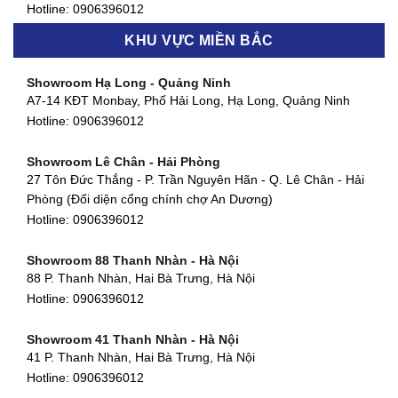
877 Huỳnh Tấn Phát, Phú Thuận, Quận 7, TP HCM
Hotline:
0906396012
Hotline:
0906396012
KHU VỰC MIỀN BẮC
Showroom Thanh Khê - Đà Nẵng
Showroom Gò Vấp - TP. HCM
475 Điện Biên Phủ, Thanh Khê Đông, Thanh Khê, Đà Nẵng
Showroom Hạ Long - Quảng Ninh
580 Phan Văn Trị, Phường 7, Quận 5, TP HCM
Hotline:
0906396012
A7-14 KĐT Monbay, Phố Hải Long, Hạ Long, Quảng Ninh
Hotline:
0906396012
Hotline:
0906396012
Showroom Cẩm Lệ - Đà Nẵng
Showroom Tân Bình - TP. HCM
652 Nguyễn Hữu Thọ, Khuê Trung, Cẩm Lệ, Đà Nẵng
Showroom Lê Chân - Hải Phòng
90 Đ. Cộng Hòa, Phường 4, Tân Bình, TP HCM
Hotline:
0906396012
27 Tôn Đức Thắng - P. Trần Nguyên Hãn - Q. Lê Chân - Hải
Hotline:
0906396012
Phòng (Đối diện cổng chính chợ An Dương)
Showroom Huế
Hotline:
0906396012
54 Hùng Vương, Phú Hội, Thành phố Huế, Thừa Thiên Huế
Hotline:
0906396012
Showroom 88 Thanh Nhàn - Hà Nội
88 P. Thanh Nhàn, Hai Bà Trưng, Hà Nội
Showroom Hà Tĩnh
Hotline:
0906396012
82 Quang Trung, Thạch Quý, Hà Tĩnh
Hotline:
0906396012
Showroom 41 Thanh Nhàn - Hà Nội
41 P. Thanh Nhàn, Hai Bà Trưng, Hà Nội
Showroom Quy Nhơn - Bình Định
Hotline:
0906396012
956 Trần Hưng Đạo, P, Thành phố Quy Nhơn, Bình Định