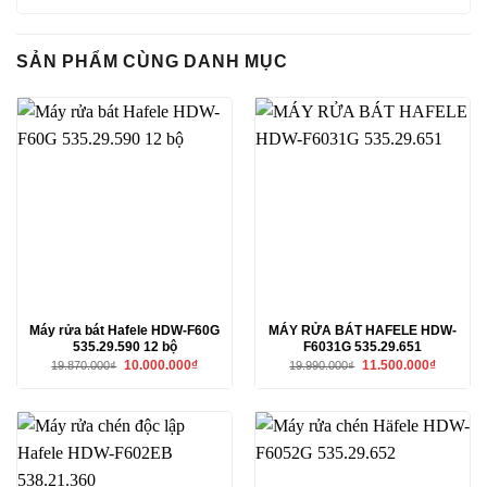
SẢN PHẨM CÙNG DANH MỤC
Máy rửa bát Hafele HDW-F60G
MÁY RỬA BÁT HAFELE HDW-
535.29.590 12 bộ
F6031G 535.29.651
Giá
Giá
Giá
Giá
10.000.000
₫
11.500.000
₫
19.870.000
₫
19.990.000
₫
gốc
hiện
gốc
hiện
là:
tại
là:
tại
19.870.000₫.
là:
19.990.000₫.
là:
10.000.000₫.
11.500.00