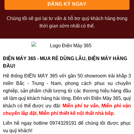
Chúng tôi sẽ gọi lại tư vấn & hỗ trợ quý khách hàng trong
thời gian sớm nhất có thể.
ĐIỆN MÁY 365 - MUA RẺ DÙNG LÂU, ĐIỆN MÁY HÀNG
ĐẦU!
Hệ thống ĐIỆN MÁY 365 với gần 50 showroom trải khắp 3
miền Bắc - Trung - Nam, phong cách phục vụ chuyên
nghiệp, sản phẩm chất lượng từ các thương hiệu hàng đầu
sẽ làm quý khách hàng hài lòng. Đến với Điện Máy 365, quý
khách có thể được ưu đãi:
Miễn phí tư vấn, Miễn phí vận
chuyển lắp đặt, Miễn phí thiết kế nội thất nhà bếp.
Liên hệ ngay hotline
0974329191
để chúng tôi được phục
vụ quý khách!