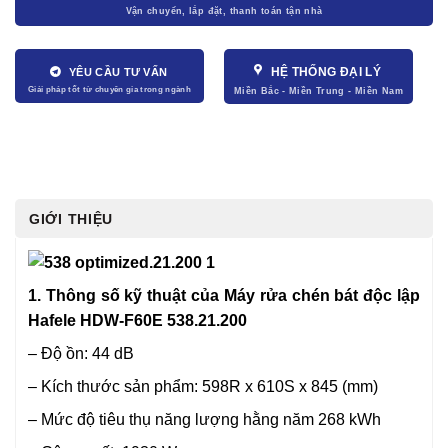
HỆ THỐNG ĐẠI LÝ
YÊU CẦU TƯ VẤN
GIỚI THIỆU
1. Thông số kỹ thuật của Máy rửa chén bát độc lập
Hafele HDW-F60E 538.21.200
– Độ ồn: 44 dB
– Kích thước sản phẩm: 598R x 610S x 845 (mm)
– Mức độ tiêu thụ năng lượng hằng năm 268 kWh