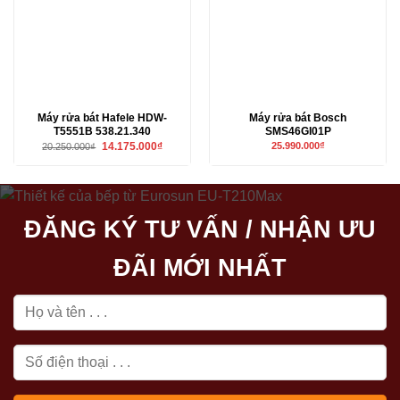
Máy rửa bát Hafele HDW-
Máy rửa bát Bosch
T5551B 538.21.340
SMS46GI01P
Giá
Giá
14.175.000
₫
25.990.000
₫
20.250.000
₫
gốc
hiện
là:
tại
20.250.000₫.
là:
14.175.000₫.
ĐĂNG KÝ TƯ VẤN / NHẬN ƯU
ĐÃI MỚI NHẤT