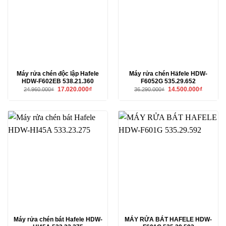
Máy rửa chén độc lập Hafele
Máy rửa chén Häfele HDW-
HDW-F602EB 538.21.360
F6052G 535.29.652
Giá
Giá
Giá
Giá
17.020.000
₫
14.500.000
₫
24.960.000
₫
36.290.000
₫
gốc
hiện
gốc
hiện
là:
tại
là:
tại
24.960.000₫.
là:
36.290.000₫.
là:
17.020.000₫.
14.500.00
Máy rửa chén bát Hafele HDW-
MÁY RỬA BÁT HAFELE HDW-