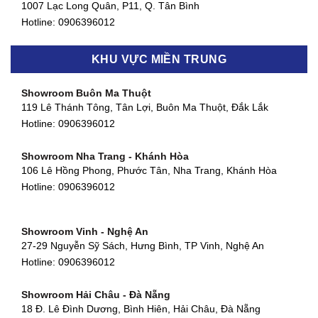
1007 Lạc Long Quân, P11, Q. Tân Bình
Hotline:
0906396012
Showroom Biên Hòa - Đồng Nai
KHU VỰC MIỀN TRUNG
452 Nguyễn Ái Quốc, Tân Tiến, TP. Biên Hòa, Đồng Nai
Hotline:
0906396012
Showroom Buôn Ma Thuột
119 Lê Thánh Tông, Tân Lợi, Buôn Ma Thuột, Đắk Lắk
Showroom Thuận An - Bình Dương
Hotline:
0906396012
66 đường DT743, An Phú, Thuận An, Bình Dương
Hotline:
0906396012
Showroom Nha Trang - Khánh Hòa
106 Lê Hồng Phong, Phước Tân, Nha Trang, Khánh Hòa
Showroom Quận 11 - TP. HCM
Hotline:
0906396012
1411 Đường 3/2, Phường 16, Quận 11, TP. HCM
Hotline:
0906396012
Showroom Vinh - Nghệ An
Showroom Quận 4 - TP. HCM
27-29 Nguyễn Sỹ Sách, Hưng Bình, TP Vinh, Nghệ An
127 Khánh Hội, Phường 3, Quận 4,TP. HCM
Hotline:
0906396012
Hotline:
0906396012
Showroom Hải Châu - Đà Nẵng
Showroom Quận 7 - TP. HCM
18 Đ. Lê Đình Dương, Bình Hiên, Hải Châu, Đà Nẵng