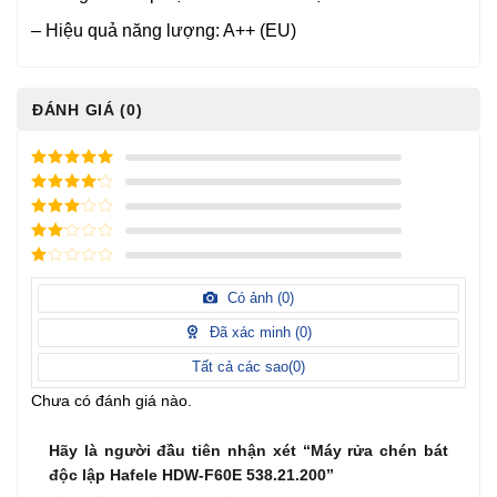
– Hiệu quả năng lượng: A++ (EU)
ĐÁNH GIÁ (0)
5
/ 5 điểm
4
/ 5
điểm
3
/ 5
điểm
2
/
5
1
điểm
/
Có ảnh (
0
)
5
điểm
Đã xác minh (
0
)
Tất cả các sao(
0
)
Chưa có đánh giá nào.
Hãy là người đầu tiên nhận xét “Máy rửa chén bát
độc lập Hafele HDW-F60E 538.21.200”