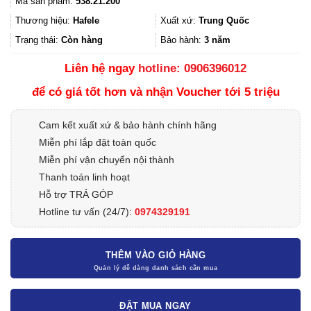
Mã sản phẩm:
538.21.200
là:
tại
20.820.800₫.
là:
Thương hiệu:
Hafele
Xuất xứ:
Trung Quốc
15.620.000
Trạng thái:
Còn hàng
Bảo hành:
3 năm
Liên hệ ngay
hotline: 0906396012
để có giá tốt hơn và nhận Voucher tới 5 triệu
Cam kết xuất xứ & bảo hành chính hãng
Miễn phí lắp đặt toàn quốc
Miễn phí vận chuyển nội thành
Thanh toán linh hoạt
Hỗ trợ TRẢ GÓP
Hotline tư vấn (24/7):
0974329191
THÊM VÀO GIỎ HÀNG
ĐẶT MUA NGAY