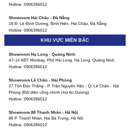
127 Khánh Hội, Phường 3, Quận 4,TP. HCM
Hotline:
0906396012
Hotline:
0906396012
Showroom Hải Châu - Đà Nẵng
Showroom Quận 7 - TP. HCM
18 Đ. Lê Đình Dương, Bình Hiên, Hải Châu, Đà Nẵng
877 Huỳnh Tấn Phát, Phú Thuận, Quận 7, TP HCM
Hotline:
0906396012
Hotline:
0906396012
KHU VỰC MIỀN BẮC
Showroom Thanh Khê - Đà Nẵng
Showroom Gò Vấp - TP. HCM
475 Điện Biên Phủ, Thanh Khê Đông, Thanh Khê, Đà Nẵng
Showroom Hạ Long - Quảng Ninh
580 Phan Văn Trị, Phường 7, Quận 5, TP HCM
Hotline:
0906396012
A7-14 KĐT Monbay, Phố Hải Long, Hạ Long, Quảng Ninh
Hotline:
0906396012
Hotline:
0906396012
Showroom Cẩm Lệ - Đà Nẵng
Showroom Tân Bình - TP. HCM
652 Nguyễn Hữu Thọ, Khuê Trung, Cẩm Lệ, Đà Nẵng
Showroom Lê Chân - Hải Phòng
90 Đ. Cộng Hòa, Phường 4, Tân Bình, TP HCM
Hotline:
0906396012
27 Tôn Đức Thắng - P. Trần Nguyên Hãn - Q. Lê Chân - Hải
Hotline:
0906396012
Phòng (Đối diện cổng chính chợ An Dương)
Showroom Huế
Hotline:
0906396012
54 Hùng Vương, Phú Hội, Thành phố Huế, Thừa Thiên Huế
Hotline:
0906396012
Showroom 88 Thanh Nhàn - Hà Nội
88 P. Thanh Nhàn, Hai Bà Trưng, Hà Nội
Showroom Hà Tĩnh
Hotline:
0906396012
82 Quang Trung, Thạch Quý, Hà Tĩnh