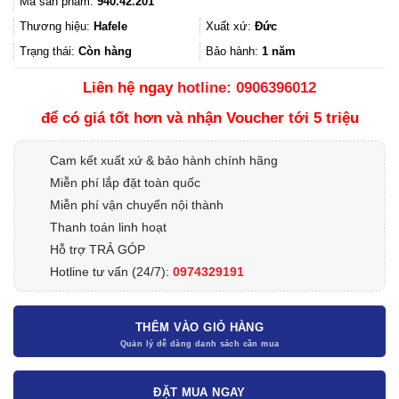
Mã sản phẩm:
940.42.201
là:
tại
265.000₫.
là:
Thương hiệu:
Hafele
Xuất xứ:
Đức
198.750₫.
Trạng thái:
Còn hàng
Bảo hành:
1 năm
Liên hệ ngay
hotline: 0906396012
để có giá tốt hơn và nhận Voucher tới 5 triệu
Cam kết xuất xứ & bảo hành chính hãng
Miễn phí lắp đặt toàn quốc
Miễn phí vận chuyển nội thành
Thanh toán linh hoạt
Hỗ trợ TRẢ GÓP
Hotline tư vấn (24/7):
0974329191
THÊM VÀO GIỎ HÀNG
ĐẶT MUA NGAY