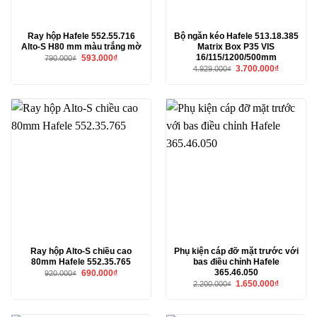
Ray hộp Hafele 552.55.716
Bộ ngăn kéo Hafele 513.18.385
Alto-S H80 mm màu trắng mờ
Matrix Box P35 VIS
16/115/1200/500mm
Giá
Giá
593.000
₫
790.000
₫
gốc
hiện
Giá
Giá
3.700.000
₫
4.929.000
₫
là:
tại
gốc
hiện
790.000₫.
là:
là:
tại
593.000₫.
4.929.000₫.
là:
3.700.000₫
Ray hộp Alto-S chiều cao
Phụ kiện cáp đỡ mặt trước với
80mm Hafele 552.35.765
bas điều chỉnh Hafele
365.46.050
Giá
Giá
690.000
₫
920.000
₫
gốc
hiện
Giá
Giá
1.650.000
₫
2.200.000
₫
là:
tại
gốc
hiện
920.000₫.
là:
là:
tại
690.000₫.
2.200.000₫.
là:
1.650.000₫