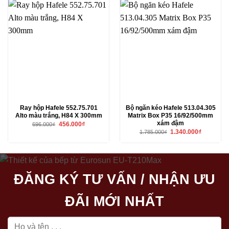
Ray hộp Hafele 552.75.701
Bộ ngăn kéo Hafele 513.04.305
Alto màu trắng, H84 X 300mm
Matrix Box P35 16/92/500mm
xám đậm
Giá
Giá
456.000
₫
696.000
₫
gốc
hiện
Giá
Giá
1.340.000
₫
1.785.000
₫
là:
tại
gốc
hiện
696.000₫.
là:
là:
tại
456.000₫.
1.785.000₫.
là:
1.340.000₫
ĐĂNG KÝ TƯ VẤN / NHẬN ƯU
ĐÃI MỚI NHẤT