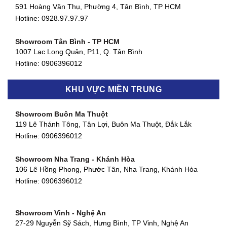
591 Hoàng Văn Thụ, Phường 4, Tân Bình, TP HCM
Hotline: 0928.97.97.97
Showroom Tân Bình - TP HCM
1007 Lạc Long Quân, P11, Q. Tân Bình
Hotline:
0906396012
Showroom Biên Hòa - Đồng Nai
KHU VỰC MIỀN TRUNG
452 Nguyễn Ái Quốc, Tân Tiến, TP. Biên Hòa, Đồng Nai
Hotline:
0906396012
Showroom Buôn Ma Thuột
119 Lê Thánh Tông, Tân Lợi, Buôn Ma Thuột, Đắk Lắk
Showroom Thuận An - Bình Dương
Hotline:
0906396012
66 đường DT743, An Phú, Thuận An, Bình Dương
Hotline:
0906396012
Showroom Nha Trang - Khánh Hòa
106 Lê Hồng Phong, Phước Tân, Nha Trang, Khánh Hòa
Showroom Quận 11 - TP. HCM
Hotline:
0906396012
1411 Đường 3/2, Phường 16, Quận 11, TP. HCM
Hotline:
0906396012
Showroom Vinh - Nghệ An
Showroom Quận 4 - TP. HCM
27-29 Nguyễn Sỹ Sách, Hưng Bình, TP Vinh, Nghệ An