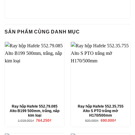
SẢN PHẨM CÙNG DANH MỤC
Ray hộp Hafele 552.79.085
Ray hộp Hafele 552.35.755
Alto B199 500mm, trắng, nắp
Alto S PTO trắng mờ
kim loại
H170/500mm
Giá
Giá
Giá
Giá
764.250
₫
690.000
₫
1.019.001
₫
920.000
₫
gốc
hiện
gốc
hiện
là:
tại
là:
tại
1.019.001₫.
là:
920.000₫.
là:
764.250₫.
690.000₫.