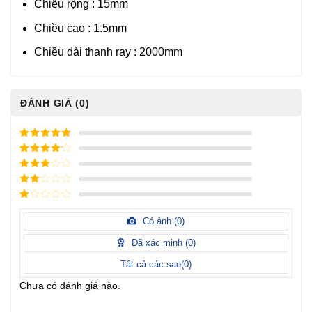
Chiều rộng : 15mm
Chiều cao : 1.5mm
Chiều dài thanh ray : 2000mm
ĐÁNH GIÁ (0)
5
/ 5 điểm
4
/ 5
điểm
3
/ 5
điểm
2
/
5
1
điểm
/
Có ảnh (
0
)
5
điểm
Đã xác minh (
0
)
Tất cả các sao(
0
)
Chưa có đánh giá nào.