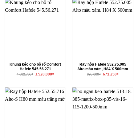
Khung kéo cho bộ rổ Comfort
Ray hộp Hafele 552.75.005
Hafele 545.56.271
Alto màu xám, H84 X 500mm
Giá
Giá
Giá
Giá
3.520.000
₫
671.250
₫
4.682.700
₫
895.000
₫
gốc
hiện
gốc
hiện
là:
tại
là:
tại
4.682.700₫.
là:
895.000₫.
là:
3.520.000₫.
671.250₫.