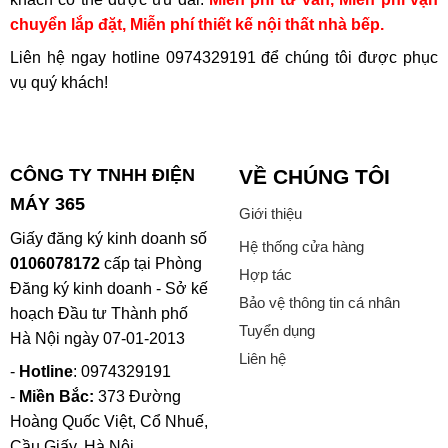
chuyển lắp đặt, Miễn phí thiết kế nội thất nhà bếp.
Liên hệ ngay hotline
0974329191
để chúng tôi được phục
vụ quý khách!
CÔNG TY TNHH ĐIỆN
VỀ CHÚNG TÔI
MÁY 365
Giới thiệu
Giấy đăng ký kinh doanh số
Hệ thống cửa hàng
0106078172
cấp tại Phòng
Hợp tác
Đăng ký kinh doanh - Sở kế
Bảo vệ thông tin cá nhân
hoạch Đầu tư Thành phố
Tuyển dụng
Hà Nội ngày 07-01-2013
Liên hệ
-
Hotline
: 0974329191
-
Miền Bắc:
373 Đường
Hoàng Quốc Việt, Cổ Nhuế,
Cầu Giấy, Hà Nội