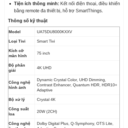
Tiện ích thông minh:
Kết nối điện thoại, điều khiển
bằng remote đa thiết bị, hỗ trợ SmartThings.
Thông số kỹ thuật
Model
UA75DU8000KXXV
Loại Tivi
Smart Tivi
Kích cỡ
75 inch
màn hình
Độ phân
4K UHD
giải
Dynamic Crystal Color, UHD Dimming,
Công nghệ
Contrast Enhancer, Quantum HDR, HDR10+
hình ảnh
Adaptive
Bộ xử lý
Crystal 4K
Công suất
20W (2CH)
loa
Công nghệ
Dolby Digital Plus, Q-Symphony, OTS Lite,