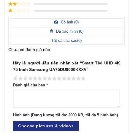
điểm
3
/ 5
điểm
2
/
5
1
điểm
/
Có ảnh (
0
)
5
điểm
Đã xác minh (
0
)
Tất cả các sao(
0
)
Chưa có đánh giá nào.
Hãy là người đầu tiên nhận xét “Smart Tivi UHD 4K
75 Inch Samsung UA75DU8000KXXV”
Đánh giá của bạn
*
Hình ảnh (Dung lượng tối đa: 2000 KB, tối đa 5 hình ảnh)
Choose pictures & videos