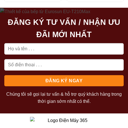
44.900.000₫.
là:
là:
tại
20.990.00
27.400.000₫.
là:
20.790.000₫.
ĐĂNG KÝ TƯ VẤN / NHẬN ƯU
ĐÃI MỚI NHẤT
Chúng tôi sẽ gọi lại tư vấn & hỗ trợ quý khách hàng trong
thời gian sớm nhất có thể.