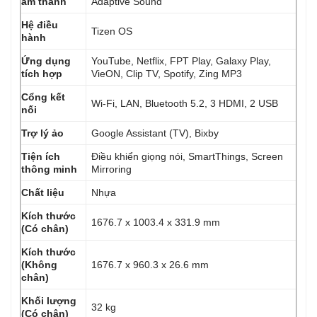
âm thanh
Adaptive Sound
Hệ điều
Tizen OS
hành
Ứng dụng
YouTube, Netflix, FPT Play, Galaxy Play,
tích hợp
VieON, Clip TV, Spotify, Zing MP3
Cổng kết
Wi-Fi, LAN, Bluetooth 5.2, 3 HDMI, 2 USB
nối
Trợ lý ảo
Google Assistant (TV), Bixby
Tiện ích
Điều khiển giọng nói, SmartThings, Screen
thông minh
Mirroring
Chất liệu
Nhựa
Kích thước
1676.7 x 1003.4 x 331.9 mm
(Có chân)
Kích thước
(Không
1676.7 x 960.3 x 26.6 mm
chân)
Khối lượng
32 kg
(Có chân)