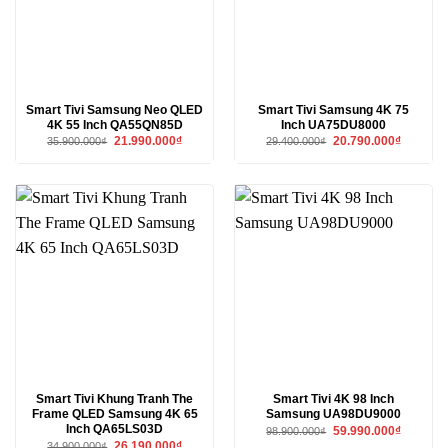
Smart Tivi Samsung Neo QLED
Smart Tivi Samsung 4K 75
4K 55 Inch QA55QN85D
Inch UA75DU8000
Giá
Giá
Giá
Giá
21.990.000
₫
20.790.000
₫
35.900.000
₫
29.400.000
₫
gốc
hiện
gốc
hiện
là:
tại
là:
tại
35.900.000₫.
là:
29.400.000₫.
là:
21.990.000₫.
20.790.00
Smart Tivi Khung Tranh The
Smart Tivi 4K 98 Inch
Frame QLED Samsung 4K 65
Samsung UA98DU9000
Inch QA65LS03D
Giá
Giá
59.990.000
₫
98.900.000
₫
gốc
hiện
Giá
Giá
26.190.000
₫
34.900.000
₫