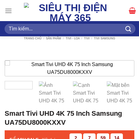
Bỏ
qua
nội
dung
Tìm
kiếm:
TRANG CHỦ
/
SẢN PHẨM
/
TIVI - LOA
/
TIVI
/
TIVI SAMSUNG
Smart Tivi UHD 4K 75 Inch Samsung
UA75DU8000KXXV
2
7
59
13