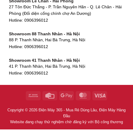
Showroom Lê Chân - Hải Phòng
90 Đ. Cộng Hòa, Phường 4, Tân Bình, TP HCM
Hotline:
0906396012
27 Tôn Đức Thắng - P. Trần Nguyên Hãn - Q. Lê Chân - Hải
Hotline:
0906396012
Phòng (Đối diện cổng chính chợ An Dương)
Showroom Huế
Hotline:
0906396012
54 Hùng Vương, Phú Hội, Thành phố Huế, Thừa Thiên Huế
Hotline:
0906396012
Showroom 88 Thanh Nhàn - Hà Nội
88 P. Thanh Nhàn, Hai Bà Trưng, Hà Nội
Showroom Hà Tĩnh
Hotline:
0906396012
82 Quang Trung, Thạch Quý, Hà Tĩnh
Hotline:
0906396012
Showroom 41 Thanh Nhàn - Hà Nội
41 P. Thanh Nhàn, Hai Bà Trưng, Hà Nội
Showroom Quy Nhơn - Bình Định
Hotline:
0906396012
956 Trần Hưng Đạo, P, Thành phố Quy Nhơn, Bình Định
Hotline:
0906396012
Showroom Tây Sơn - Hà Nội
268 P. Tây Sơn, Trung Liệt, Đống Đa, Hà Nội
Hotline:
0906396012
Copyright © 2026 Điện Máy 365 - Mua Rẻ Dùng Lâu, Điện Máy Hàng
Showroom Khâm Thiên - Hà Nội
Đầu
398B Khâm Thiên, Thổ Quan, Đống Đa, Hà Nội
Website đang chạy thử nghiệm chờ đăng ký với Bộ công thương
Hotline:
0906396012