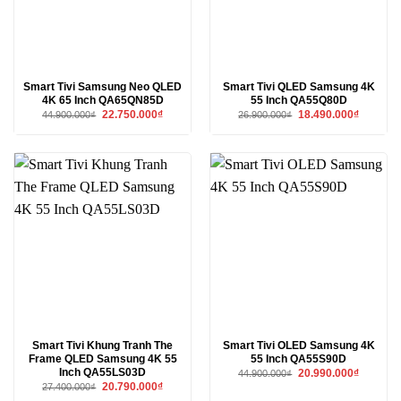
Smart Tivi Samsung Neo QLED
Smart Tivi QLED Samsung 4K
4K 65 Inch QA65QN85D
55 Inch QA55Q80D
Giá
Giá
Giá
Giá
22.750.000
₫
18.490.000
₫
44.900.000
₫
26.900.000
₫
gốc
hiện
gốc
hiện
là:
tại
là:
tại
44.900.000₫.
là:
26.900.000₫.
là:
22.750.000₫.
18.490.00
Smart Tivi Khung Tranh The
Smart Tivi OLED Samsung 4K
Frame QLED Samsung 4K 55
55 Inch QA55S90D
Inch QA55LS03D
Giá
Giá
20.990.000
₫
44.900.000
₫
gốc
hiện
Giá
Giá
20.790.000
₫
27.400.000
₫
là:
tại
gốc
hiện