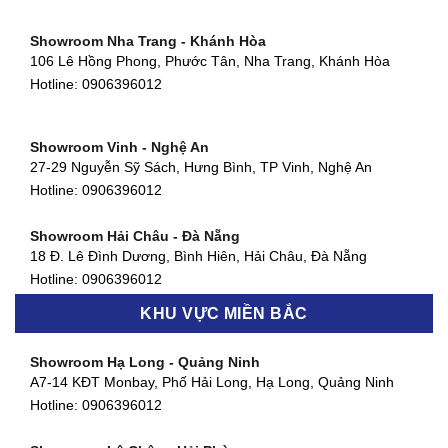
66 đường DT743, An Phú, Thuận An, Bình Dương
Hotline:
0906396012
Showroom Nha Trang - Khánh Hòa
106 Lê Hồng Phong, Phước Tân, Nha Trang, Khánh Hòa
Showroom Quận 11 - TP. HCM
Hotline:
0906396012
1411 Đường 3/2, Phường 16, Quận 11, TP. HCM
Hotline:
0906396012
Showroom Vinh - Nghệ An
Showroom Quận 4 - TP. HCM
27-29 Nguyễn Sỹ Sách, Hưng Bình, TP Vinh, Nghệ An
127 Khánh Hội, Phường 3, Quận 4,TP. HCM
Hotline:
0906396012
Hotline:
0906396012
Showroom Hải Châu - Đà Nẵng
Showroom Quận 7 - TP. HCM
18 Đ. Lê Đình Dương, Bình Hiên, Hải Châu, Đà Nẵng
877 Huỳnh Tấn Phát, Phú Thuận, Quận 7, TP HCM
Hotline:
0906396012
Hotline:
0906396012
KHU VỰC MIỀN BẮC
Showroom Thanh Khê - Đà Nẵng
Showroom Gò Vấp - TP. HCM
475 Điện Biên Phủ, Thanh Khê Đông, Thanh Khê, Đà Nẵng
Showroom Hạ Long - Quảng Ninh
580 Phan Văn Trị, Phường 7, Quận 5, TP HCM
Hotline:
0906396012
A7-14 KĐT Monbay, Phố Hải Long, Hạ Long, Quảng Ninh
Hotline:
0906396012
Hotline:
0906396012
Showroom Cẩm Lệ - Đà Nẵng
Showroom Tân Bình - TP. HCM
652 Nguyễn Hữu Thọ, Khuê Trung, Cẩm Lệ, Đà Nẵng