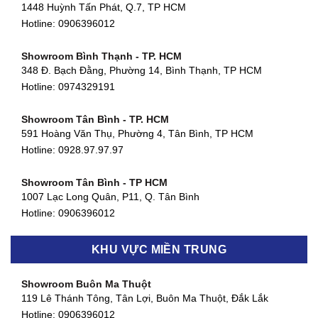
1448 Huỳnh Tấn Phát, Q.7, TP HCM
Hotline:
0906396012
Showroom Bình Thạnh - TP. HCM
348 Đ. Bạch Đằng, Phường 14, Bình Thạnh, TP HCM
Hotline:
0974329191
Showroom Tân Bình - TP. HCM
591 Hoàng Văn Thụ, Phường 4, Tân Bình, TP HCM
Hotline: 0928.97.97.97
Showroom Tân Bình - TP HCM
1007 Lạc Long Quân, P11, Q. Tân Bình
Hotline:
0906396012
Showroom Biên Hòa - Đồng Nai
KHU VỰC MIỀN TRUNG
452 Nguyễn Ái Quốc, Tân Tiến, TP. Biên Hòa, Đồng Nai
Hotline:
0906396012
Showroom Buôn Ma Thuột
119 Lê Thánh Tông, Tân Lợi, Buôn Ma Thuột, Đắk Lắk
Showroom Thuận An - Bình Dương
Hotline:
0906396012