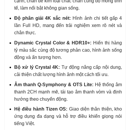
cạnh, chân đế kim loại chắc chắn cùng độ mỏng tinh
tế, làm nổi bật không gian sống.
Độ phân giải 4K sắc nét:
Hình ảnh chi tiết gấp 4
lần Full HD, mang đến trải nghiệm xem rõ nét và
chân thực.
Dynamic Crystal Color & HDR10+:
Hiển thị hàng
tỷ màu sắc cùng độ tương phản cao, hình ảnh sống
động và ấn tượng hơn.
Bộ xử lý Crystal 4K:
Tự động nâng cấp nội dung,
cải thiện chất lượng hình ảnh một cách tối ưu.
Âm thanh Q-Symphony & OTS Lite:
Hệ thống âm
thanh 2CH mạnh mẽ, tái tạo âm thanh vòm và định
hướng theo chuyển động.
Hệ điều hành Tizen OS:
Giao diện thân thiện, kho
ứng dụng đa dạng và hỗ trợ điều khiển giọng nói
tiếng Việt.