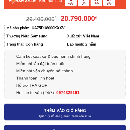
F
ASH SALE
Kết thúc sau
ngày
giờ
phút
giây
Giá
Giá
20.790.000
₫
₫
29.400.000
gốc
hiện
Mã sản phẩm:
UA75DU8000KXXV
là:
tại
29.400.000₫.
là:
Thương hiệu:
Samsung
Xuất xứ:
Việt Nam
20.790.000
Trạng thái:
Còn hàng
Bảo hành:
2 năm
Cam kết xuất xứ & bảo hành chính hãng
Miễn phí lắp đặt toàn quốc
Miễn phí vận chuyển nội thành
Thanh toán linh hoạt
Hỗ trợ TRẢ GÓP
Hotline tư vấn (24/7):
0974329191
THÊM VÀO GIỎ HÀNG