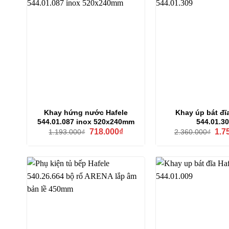
Khay hứng nước Hafele
Khay úp bát đĩ
544.01.087 inox 520x240mm
544.01.3
Giá
Giá
Giá
718.000
₫
1.7
1.193.000
₫
2.360.000
₫
gốc
hiện
gốc
là:
tại
là:
1.193.000₫.
là:
2.36
718.000₫.