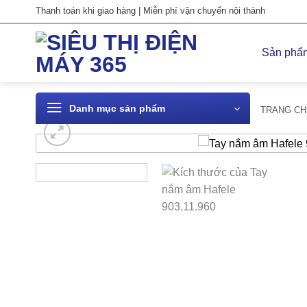
Bỏ
Thanh toán khi giao hàng | Miễn phí vận chuyển nội thành
qua
nội
Sản phẩ
dung
Danh mục sản phẩm
TRANG CH