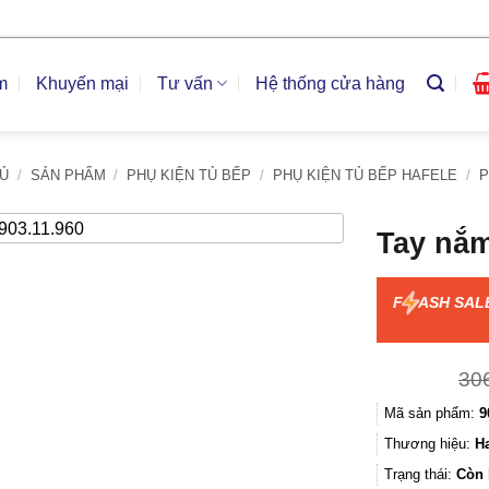
m
Khuyến mại
Tư vấn
Hệ thống cửa hàng
Ủ
/
SẢN PHẨM
/
PHỤ KIỆN TỦ BẾP
/
PHỤ KIỆN TỦ BẾP HAFELE
/
P
Tay nắm
F
ASH SAL
30
Mã sản phẩm:
9
Thương hiệu:
Ha
Trạng thái:
Còn 