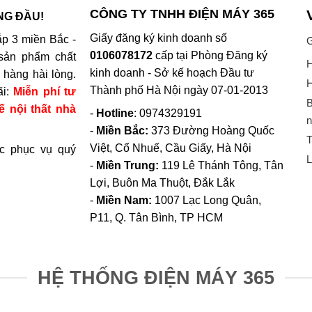
CÔNG TY TNHH ĐIỆN MÁY 365
NG ĐẦU!
Giấy đăng ký kinh doanh số
p 3 miền Bắc -
G
0106078172
cấp tại Phòng Đăng ký
sản phẩm chất
H
kinh doanh - Sở kế hoạch Đầu tư
hàng hài lòng.
H
Thành phố Hà Nội ngày 07-01-2013
ãi:
Miễn phí tư
B
ế nội thất nhà
-
Hotline
: 0974329191
n
-
Miền Bắc:
373 Đường Hoàng Quốc
T
Việt, Cổ Nhuế, Cầu Giấy, Hà Nội
c phục vụ quý
L
-
Miền Trung:
119 Lê Thánh Tông, Tân
Lợi, Buôn Ma Thuột, Đắk Lắk
-
Miền Nam:
1007 Lạc Long Quân,
P11, Q. Tân Bình, TP HCM
HỆ THỐNG ĐIỆN MÁY 365