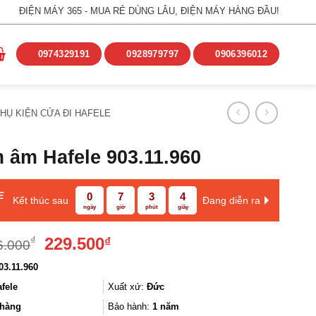
ĐIỆN MÁY 365 - MUA RẺ DÙNG LÂU, ĐIỆN MÁY HÀNG ĐẦU!
0974329191
0928979797
0906396012
HỤ KIỆN CỬA ĐI HAFELE
 âm Hafele 903.11.960
E
0
7
3
3
Kết thúc sau
Đang diễn ra
ngày
giờ
phút
giây
Giá
Giá
229.500
₫
₫
6.000
gốc
hiện
03.11.960
là:
tại
306.000₫.
là:
fele
Xuất xứ:
Đức
229.500₫.
hàng
Bảo hành:
1 năm