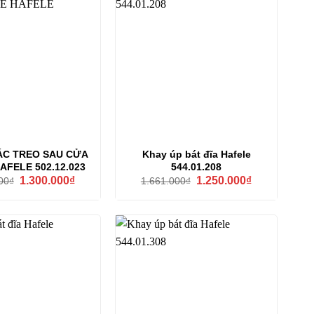
ÁC TREO SAU CỬA
Khay úp bát đĩa Hafele
AFELE 502.12.023
544.01.208
Giá
Giá
Giá
Giá
1.300.000
₫
1.250.000
₫
00
₫
1.661.000
₫
gốc
hiện
gốc
hiện
là:
tại
là:
tại
1.728.000₫.
là:
1.661.000₫.
là:
1.300.000₫.
1.250.000₫.