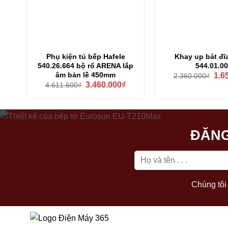
Phụ kiện tủ bếp Hafele
Khay up bát đĩ
540.26.664 bộ rổ ARENA lắp
544.01.0
Giá
âm bản lề 450mm
1.6
2.360.000
₫
gốc
Giá
Giá
3.460.000
₫
4.611.600
₫
là:
gốc
hiện
2.36
là:
tại
4.611.600₫.
là:
3.460.000₫.
ĐĂNG
Chúng tôi 