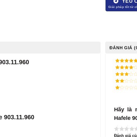
YÊU 
ĐÁNH GIÁ (
903.11.960
5
/ 5 điểm
4
/ 5
điểm
3
/ 5
điểm
2
/
5
1
điểm
/
5
điểm
Hãy là 
e 903.11.960
Hafele 9
Đánh giá c