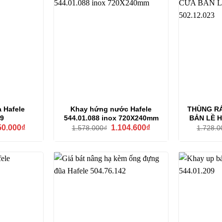
a Hafele
Khay hứng nước Hafele
THÙNG R
09
544.01.088 inox 720X240mm
BẢN LỀ H
Giá
Giá
Giá
50.000
₫
1.104.600
₫
1.578.000
₫
1.728.0
hiện
gốc
hiện
tại
là:
tại
0.000₫.
là:
1.578.000₫.
là:
1.750.000₫.
1.104.600₫.