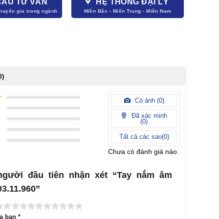
CẦU TƯ VẤN
HỆ THỐNG ĐẠI LÝ
0)
Có ảnh (
0
)
Đã xác minh
(
0
)
Tất cả các sao(
0
)
Chưa có đánh giá nào.
người đầu tiên nhận xét “Tay nắm âm
03.11.960”
ủa bạn
*