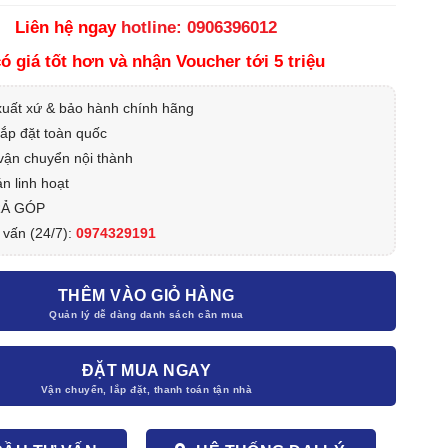
Liên hệ ngay
hotline: 0906396012
ó giá tốt hơn và nhận Voucher tới 5 triệu
xuất xứ & bảo hành chính hãng
lắp đặt toàn quốc
vận chuyển nội thành
n linh hoạt
RẢ GÓP
 vấn (24/7):
0974329191
THÊM VÀO GIỎ HÀNG
ĐẶT MUA NGAY