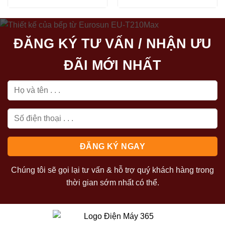
gốc
hiện
1.192.000₫.
là:
là:
tại
684.000₫.
819.500₫.
là:
615.000₫.
ĐĂNG KÝ TƯ VẤN / NHẬN ƯU
ĐÃI MỚI NHẤT
Chúng tôi sẽ gọi lại tư vấn & hỗ trợ quý khách hàng trong
thời gian sớm nhất có thể.