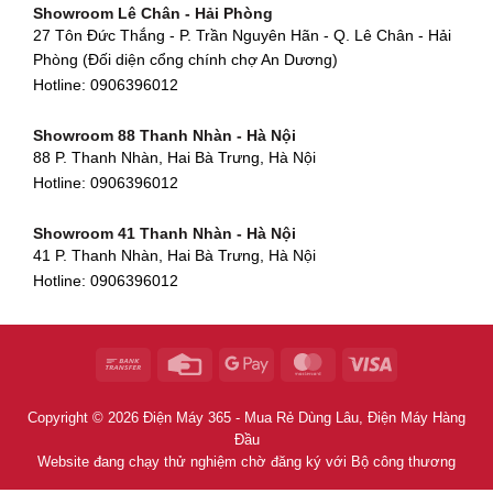
Showroom Lê Chân - Hải Phòng
90 Đ. Cộng Hòa, Phường 4, Tân Bình, TP HCM
Hotline:
0906396012
27 Tôn Đức Thắng - P. Trần Nguyên Hãn - Q. Lê Chân - Hải
Hotline:
0906396012
Phòng (Đối diện cổng chính chợ An Dương)
Showroom Huế
Hotline:
0906396012
54 Hùng Vương, Phú Hội, Thành phố Huế, Thừa Thiên Huế
Hotline:
0906396012
Showroom 88 Thanh Nhàn - Hà Nội
88 P. Thanh Nhàn, Hai Bà Trưng, Hà Nội
Showroom Hà Tĩnh
Hotline:
0906396012
82 Quang Trung, Thạch Quý, Hà Tĩnh
Hotline:
0906396012
Showroom 41 Thanh Nhàn - Hà Nội
41 P. Thanh Nhàn, Hai Bà Trưng, Hà Nội
Showroom Quy Nhơn - Bình Định
Hotline:
0906396012
956 Trần Hưng Đạo, P, Thành phố Quy Nhơn, Bình Định
Hotline:
0906396012
Showroom Tây Sơn - Hà Nội
268 P. Tây Sơn, Trung Liệt, Đống Đa, Hà Nội
Hotline:
0906396012
Copyright © 2026 Điện Máy 365 - Mua Rẻ Dùng Lâu, Điện Máy Hàng
Showroom Khâm Thiên - Hà Nội
Đầu
398B Khâm Thiên, Thổ Quan, Đống Đa, Hà Nội
Website đang chạy thử nghiệm chờ đăng ký với Bộ công thương
Hotline:
0906396012