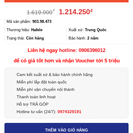
Giá
Giá
1.214.250
₫
₫
1.619.000
gốc
hiện
Mã sản phẩm:
903.98.473
là:
tại
1.619.000₫.
là:
Thương hiệu:
Hafele
Xuất xứ:
Trung Quốc
1.214.250₫.
Trạng thái:
Còn hàng
Bảo hành:
2 năm
Liên hệ ngay
hotline: 0906396012
để có giá tốt hơn và nhận Voucher tới 5 triệu
Cam kết xuất xứ & bảo hành chính hãng
Miễn phí lắp đặt toàn quốc
Miễn phí vận chuyển nội thành
Thanh toán linh hoạt
Hỗ trợ TRẢ GÓP
Hotline tư vấn (24/7):
0974329191
THÊM VÀO GIỎ HÀNG