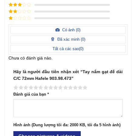
4
/ 5
điểm
3
/ 5
điểm
2
/
5
1
điểm
/
Có ảnh (
0
)
5
điểm
Đã xác minh (
0
)
Tất cả các sao(
0
)
Chưa có đánh giá nào.
Hãy là người đầu tiên nhận xét “Tay nắm gạt đế dài
C/C 72mm Hafele 903.98.473”
Đánh giá của bạn
*
Hình ảnh (Dung lượng tối đa: 2000 KB, tối đa 5 hình ảnh)