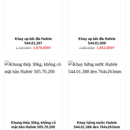
Khay up bát đĩa Hafele
Khay up bát đĩa Hafele
544.01.207
544.01.009
Giá
Giá
Giá
Giá
1.070.000
₫
1.652.000
₫
1.419.000
₫
2.360.000
₫
gốc
hiện
gốc
hiện
là:
tại
là:
tại
1.419.000₫.
là:
2.360.000₫.
là:
1.070.000₫.
1.652.000₫
Khung thép 30kg, không có
Khay hứng nước Hafele
mặt bàn Hafele 505.70.200
544.01.388 đen 764x263mm