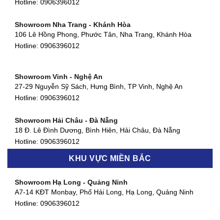
Hotline:
0906396012
66 đường DT743, An Phú, Thuận An, Bình Dương
Hotline:
0906396012
Showroom Nha Trang - Khánh Hòa
106 Lê Hồng Phong, Phước Tân, Nha Trang, Khánh Hòa
Showroom Quận 11 - TP. HCM
Hotline:
0906396012
1411 Đường 3/2, Phường 16, Quận 11, TP. HCM
Hotline:
0906396012
Showroom Vinh - Nghệ An
Showroom Quận 4 - TP. HCM
27-29 Nguyễn Sỹ Sách, Hưng Bình, TP Vinh, Nghệ An
127 Khánh Hội, Phường 3, Quận 4,TP. HCM
Hotline:
0906396012
Hotline:
0906396012
Showroom Hải Châu - Đà Nẵng
Showroom Quận 7 - TP. HCM
18 Đ. Lê Đình Dương, Bình Hiên, Hải Châu, Đà Nẵng
877 Huỳnh Tấn Phát, Phú Thuận, Quận 7, TP HCM
Hotline:
0906396012
Hotline:
0906396012
KHU VỰC MIỀN BẮC
Showroom Thanh Khê - Đà Nẵng
Showroom Gò Vấp - TP. HCM
475 Điện Biên Phủ, Thanh Khê Đông, Thanh Khê, Đà Nẵng
Showroom Hạ Long - Quảng Ninh
580 Phan Văn Trị, Phường 7, Quận 5, TP HCM
Hotline:
0906396012
A7-14 KĐT Monbay, Phố Hải Long, Hạ Long, Quảng Ninh
Hotline:
0906396012
Hotline:
0906396012
Showroom Cẩm Lệ - Đà Nẵng
Showroom Tân Bình - TP. HCM
652 Nguyễn Hữu Thọ, Khuê Trung, Cẩm Lệ, Đà Nẵng