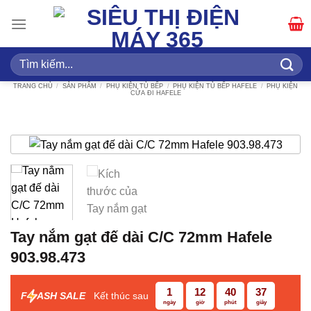
Bỏ
qua
nội
dung
Tìm
kiếm:
TRANG CHỦ
/
SẢN PHẨM
/
PHỤ KIỆN TỦ BẾP
/
PHỤ KIỆN TỦ BẾP HAFELE
/
PHỤ KIỆN
CỬA ĐI HAFELE
Tay nắm gạt đế dài C/C 72mm Hafele
903.98.473
1
12
40
36
F
ASH SALE
Kết thúc sau
ngày
giờ
phút
giây