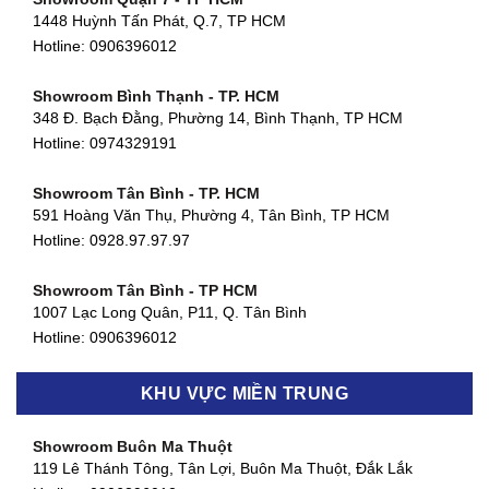
1448 Huỳnh Tấn Phát, Q.7, TP HCM
Hotline:
0906396012
Showroom Bình Thạnh - TP. HCM
348 Đ. Bạch Đằng, Phường 14, Bình Thạnh, TP HCM
Hotline:
0974329191
Showroom Tân Bình - TP. HCM
591 Hoàng Văn Thụ, Phường 4, Tân Bình, TP HCM
Hotline: 0928.97.97.97
Showroom Tân Bình - TP HCM
1007 Lạc Long Quân, P11, Q. Tân Bình
Hotline:
0906396012
Showroom Biên Hòa - Đồng Nai
KHU VỰC MIỀN TRUNG
452 Nguyễn Ái Quốc, Tân Tiến, TP. Biên Hòa, Đồng Nai
Hotline:
0906396012
Showroom Buôn Ma Thuột
119 Lê Thánh Tông, Tân Lợi, Buôn Ma Thuột, Đắk Lắk
Showroom Thuận An - Bình Dương