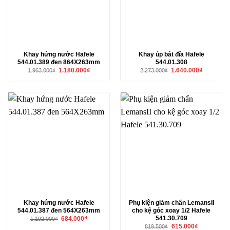
Khay hứng nước Hafele
Khay úp bát đĩa Hafele
544.01.389 đen 864X263mm
544.01.308
Giá
Giá
Giá
Giá
1.180.000
₫
1.640.000
₫
1.963.000
₫
2.273.000
₫
gốc
hiện
gốc
hiện
là:
tại
là:
tại
1.963.000₫.
là:
2.273.000₫.
là:
1.180.000₫.
1.640.000₫
Khay hứng nước Hafele
Phụ kiện giảm chấn LemansII
544.01.387 đen 564X263mm
cho kệ góc xoay 1/2 Hafele
541.30.709
Giá
Giá
684.000
₫
1.192.000
₫
gốc
hiện
Giá
Giá
615.000
₫
819.500
₫
là:
tại