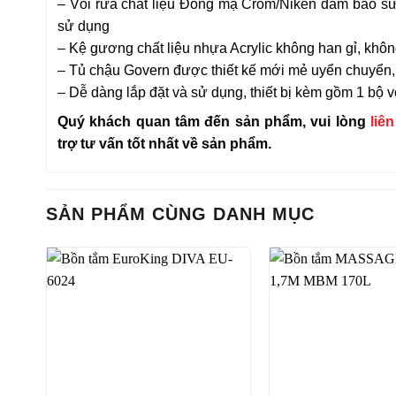
– Vòi rửa chất liệu Đồng mạ Crom/Niken đảm bảo sử 
sử dụng
– Kệ gương chất liệu nhựa Acrylic không han gỉ, khô
– Tủ chậu Govern được thiết kế mới mẻ uyển chuyển,
– Dễ dàng lắp đặt và sử dụng, thiết bị kèm gồm 1 bộ 
Quý khách quan tâm đến sản phẩm, vui lòng
liê
trợ tư vấn tốt nhất về sản phẩm.
SẢN PHẨM CÙNG DANH MỤC