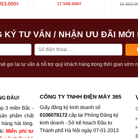
Giá
053.000
₫
17.548.000
₫
15.950.0
hiện
tại
80.000₫.
là:
12.053.000₫.
 KÝ TƯ VẤN / NHẬN ƯU ĐÃI MỚI
sẽ gọi lại tư vấn & hỗ trợ quý khách hàng trong thời gian sớm n
CÔNG TY TNHH ĐIỆN MÁY 365
NG ĐẦU!
Giấy đăng ký kinh doanh số
p 3 miền Bắc -
G
0106078172
cấp tại Phòng Đăng ký
sản phẩm chất
H
kinh doanh - Sở kế hoạch Đầu tư
hàng hài lòng.
H
Thành phố Hà Nội ngày 07-01-2013
ãi:
Miễn phí tư
B