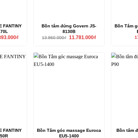
E FANTINY
Bồn tắm đứng Govern JS-
Bồn Tắm g
170L
8130B
Giá
Giá
Giá
393.000
₫
11.781.000
₫
1
13.860.000
₫
hiện
gốc
hiện
tại
là:
tại
80.000₫.
là:
13.860.000₫.
là:
12.393.000₫.
11.781.000₫.
E FANTINY
Bồn Tắm góc massage Euroca
Bồn tắm 
150R
EU5-1400