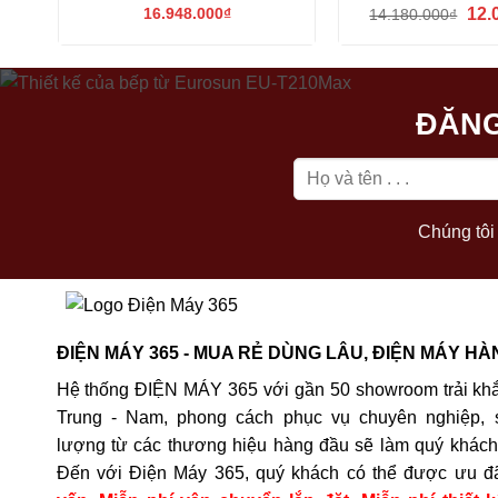
Giá
16.948.000
₫
12.
14.180.000
₫
gốc
là:
14.1
ĐĂNG
Chúng tôi 
ĐIỆN MÁY 365 - MUA RẺ DÙNG LÂU, ĐIỆN MÁY HÀ
Hệ thống ĐIỆN MÁY 365 với gần 50 showroom trải khắ
Trung - Nam, phong cách phục vụ chuyên nghiệp, 
lượng từ các thương hiệu hàng đầu sẽ làm quý khách 
Đến với Điện Máy 365, quý khách có thể được ưu đ