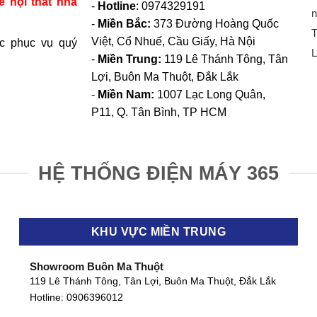
ế nội thất nhà
-
Hotline
: 0974329191
n
-
Miền Bắc:
373 Đường Hoàng Quốc
T
Việt, Cổ Nhuế, Cầu Giấy, Hà Nội
c phục vụ quý
L
-
Miền Trung:
119 Lê Thánh Tông, Tân
Lợi, Buôn Ma Thuột, Đắk Lắk
-
Miền Nam:
1007 Lạc Long Quân,
P11, Q. Tân Bình, TP HCM
HỆ THỐNG ĐIỆN MÁY 365
KHU VỰC MIỀN TRUNG
Showroom Buôn Ma Thuột
119 Lê Thánh Tông, Tân Lợi, Buôn Ma Thuột, Đắk Lắk
Hotline:
0906396012