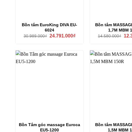
Bồn tắm EuroKing DIVA EU-
Bồn tắm MASSAG
6024
1,7M MBM 
Giá
Giá
Giá
24.791.000
₫
12.
30.989.000
₫
14.580.000
₫
gốc
hiện
gốc
là:
tại
là:
30.989.000₫.
là:
14.5
24.791.000₫.
Bồn Tắm góc massage Euroca
Bồn tắm MASSAG
EU5-1200
1,5M MBM 