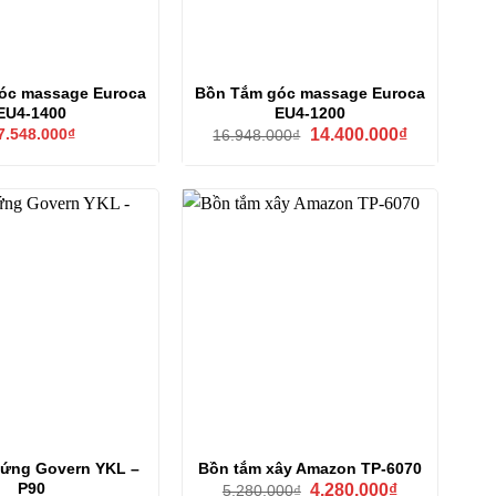
óc massage Euroca
Bồn Tắm góc massage Euroca
EU4-1400
EU4-1200
Giá
Giá
7.548.000
₫
14.400.000
₫
16.948.000
₫
gốc
hiện
là:
tại
16.948.000₫.
là:
14.400.000₫
đứng Govern YKL –
Bồn tắm xây Amazon TP-6070
Giá
Giá
P90
4.280.000
₫
5.280.000
₫