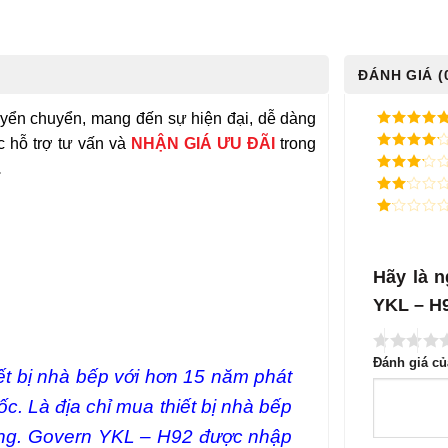
ĐÁNH GIÁ (
yển chuyển, mang đến sự hiện đại, dễ dàng
5
/ 5 điểm
 hỗ trợ tư vấn và
NHẬN GIÁ ƯU ĐÃI
trong
4
/ 5
.
điểm
3
/ 5
điểm
2
/
5
1
điểm
/
5
điểm
Hãy là n
YKL – H
Đánh giá c
iết bị nhà bếp với hơn 15 năm phát
c. Là địa chỉ mua thiết bị nhà bếp
trường. Govern YKL – H92 được nhập