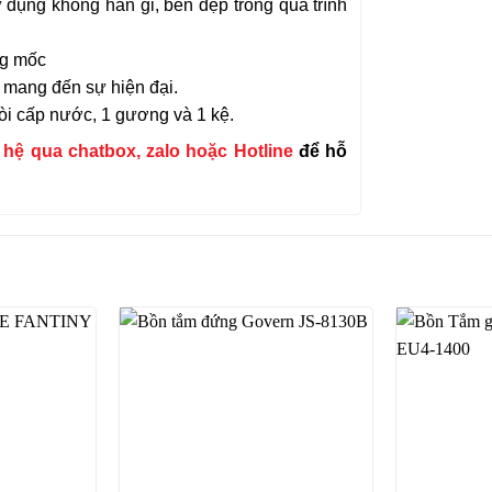
dụng không han gỉ, bền đẹp trong quá trình
ng mốc
 mang đến sự hiện đại.
vòi cấp nước, 1 gương và 1 kệ.
n hệ qua chatbox, zalo hoặc Hotline
để hỗ