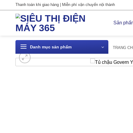
Bỏ
Thanh toán khi giao hàng | Miễn phí vận chuyển nội thành
qua
nội
Sản phẩ
dung
Danh mục sản phẩm
TRANG CH