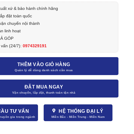
xuất xứ & bảo hành chính hãng
lắp đặt toàn quốc
vận chuyển nội thành
n linh hoạt
RẢ GÓP
 vấn (24/7):
0974329191
THÊM VÀO GIỎ HÀNG
ĐẶT MUA NGAY
CẦU TƯ VẤN
HỆ THỐNG ĐẠI LÝ