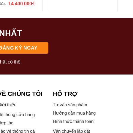
gốc
hiện
Giá
Giá
14.400.000
₫
00
₫
là:
tại
gốc
hiện
5.280.000₫.
là:
là:
tại
4.280.000₫.
15.950.000₫.
là:
14.400.000₫.
 NHẤT
hất có thể.
VỀ CHÚNG TÔI
HỖ TRỢ
iới thiệu
Tư vấn sản phẩm
Hướng dẫn mua hàng
ệ thống cửa hàng
Hình thức thanh toán
ợp tác
ảo vệ thông tin cá
Vận chuyển lắp đặt