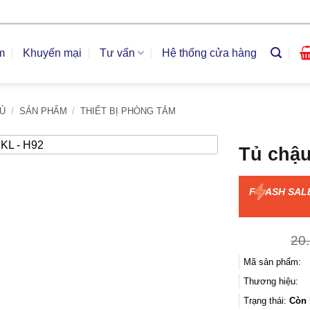
m
Khuyến mại
Tư vấn
Hệ thống cửa hàng
Ủ
/
SẢN PHẨM
/
THIẾT BỊ PHÒNG TẮM
Tủ chậ
F
ASH SAL
20
Mã sản phẩm:
Thương hiệu:
Trạng thái:
Còn 