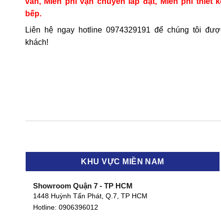
vấn, Miễn phí vận chuyển lắp đặt, Miễn phí thiết k
bếp.
Liên hệ ngay hotline
0974329191
để chúng tôi đượ
khách!
KHU VỰC MIỀN NAM
Showroom Quận 7 - TP HCM
1448 Huỳnh Tấn Phát, Q.7, TP HCM
Hotline:
0906396012