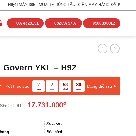
ĐIỆN MÁY 365 - MUA RẺ DÙNG LÂU, ĐIỆN MÁY HÀNG ĐẦU!
0974329191
0928979797
0906396012
u Govern YKL – H92
E
2
7
58
29
Kết thúc sau
Đang diễn ra
ngày
giờ
phút
giây
Giá
Giá
17.731.000
₫
₫
.860.000
gốc
hiện
là:
tại
20.860.000₫.
là:
Xuất xứ:
17.731.000₫.
hàng
Bảo hành: