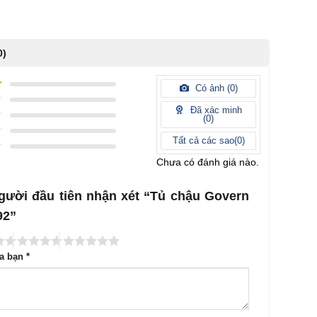
0)
Có ảnh (
0
)
Đã xác minh
(
0
)
Tất cả các sao(
0
)
Chưa có đánh giá nào.
gười đầu tiên nhận xét “Tủ chậu Govern
92”
ủa bạn
*