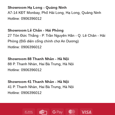
Showroom Gò Vấp - TP. HCM
475 Điện Biên Phủ, Thanh Khê Đông, Thanh Khê, Đà Nẵng
Showroom Hạ Long - Quảng Ninh
580 Phan Văn Trị, Phường 7, Quận 5, TP HCM
Hotline:
0906396012
A7-14 KĐT Monbay, Phố Hải Long, Hạ Long, Quảng Ninh
Hotline:
0906396012
Hotline:
0906396012
Showroom Cẩm Lệ - Đà Nẵng
Showroom Tân Bình - TP. HCM
652 Nguyễn Hữu Thọ, Khuê Trung, Cẩm Lệ, Đà Nẵng
Showroom Lê Chân - Hải Phòng
90 Đ. Cộng Hòa, Phường 4, Tân Bình, TP HCM
Hotline:
0906396012
27 Tôn Đức Thắng - P. Trần Nguyên Hãn - Q. Lê Chân - Hải
Hotline:
0906396012
Phòng (Đối diện cổng chính chợ An Dương)
Showroom Huế
Hotline:
0906396012
54 Hùng Vương, Phú Hội, Thành phố Huế, Thừa Thiên Huế
Hotline:
0906396012
Showroom 88 Thanh Nhàn - Hà Nội
88 P. Thanh Nhàn, Hai Bà Trưng, Hà Nội
Showroom Hà Tĩnh
Hotline:
0906396012
82 Quang Trung, Thạch Quý, Hà Tĩnh
Hotline:
0906396012
Showroom 41 Thanh Nhàn - Hà Nội
41 P. Thanh Nhàn, Hai Bà Trưng, Hà Nội
Showroom Quy Nhơn - Bình Định
Hotline:
0906396012
956 Trần Hưng Đạo, P, Thành phố Quy Nhơn, Bình Định
Hotline:
0906396012
Showroom Tây Sơn - Hà Nội
268 P. Tây Sơn, Trung Liệt, Đống Đa, Hà Nội