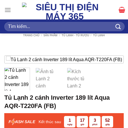
Bỏ
qua
nội
dung
Tìm
kiếm:
TRANG CHỦ
/
SẢN PHẨM
/
TỦ LẠNH - TỦ RƯỢU
/
TỦ LẠNH
Tủ Lạnh 2 cánh Inverter 189 lít Aqua
AQR-T220FA (FB)
1
17
3
51
F
ASH SALE
Kết thúc sau
ngày
giờ
phút
giây