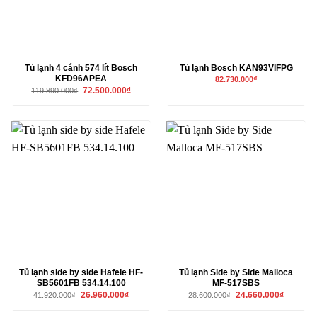
Tủ lạnh 4 cánh 574 lít Bosch
Tủ lạnh Bosch KAN93VIFPG
KFD96APEA
82.730.000
₫
Giá
Giá
72.500.000
₫
119.890.000
₫
gốc
hiện
là:
tại
119.890.000₫.
là:
72.500.000₫.
Tủ lạnh side by side Hafele HF-
Tủ lạnh Side by Side Malloca
SB5601FB 534.14.100
MF-517SBS
Giá
Giá
Giá
Giá
26.960.000
₫
24.660.000
₫
41.920.000
₫
28.600.000
₫
gốc
hiện
gốc
hiện
là:
tại
là:
tại
41.920.000₫.
là:
28.600.000₫.
là: