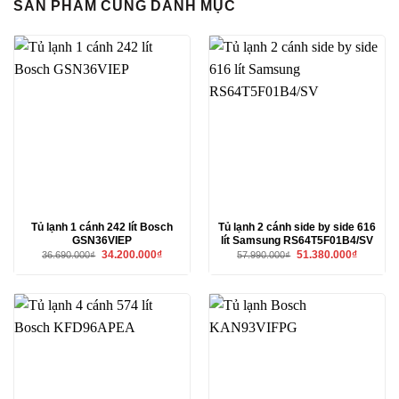
SẢN PHẨM CÙNG DANH MỤC
Tủ lạnh 1 cánh 242 lít Bosch
Tủ lạnh 2 cánh side by side 616
GSN36VIEP
lít Samsung RS64T5F01B4/SV
Giá
Giá
Giá
Giá
34.200.000
₫
51.380.000
₫
36.690.000
₫
57.990.000
₫
gốc
hiện
gốc
hiện
là:
tại
là:
tại
36.690.000₫.
là:
57.990.000₫.
là:
34.200.000₫.
51.380.00