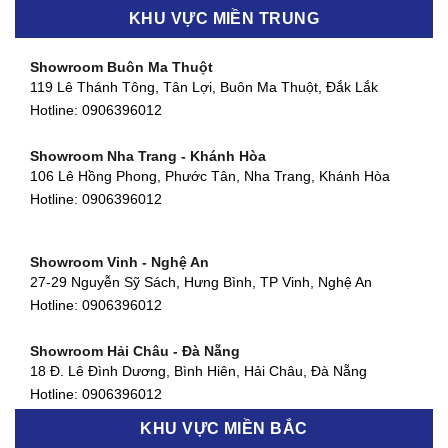
Showroom Biên Hòa - Đồng Nai
KHU VỰC MIỀN TRUNG
452 Nguyễn Ái Quốc, Tân Tiến, TP. Biên Hòa, Đồng Nai
Hotline:
0906396012
Showroom Buôn Ma Thuột
119 Lê Thánh Tông, Tân Lợi, Buôn Ma Thuột, Đắk Lắk
Showroom Thuận An - Bình Dương
Hotline:
0906396012
66 đường DT743, An Phú, Thuận An, Bình Dương
Hotline:
0906396012
Showroom Nha Trang - Khánh Hòa
106 Lê Hồng Phong, Phước Tân, Nha Trang, Khánh Hòa
Showroom Quận 11 - TP. HCM
Hotline:
0906396012
1411 Đường 3/2, Phường 16, Quận 11, TP. HCM
Hotline:
0906396012
Showroom Vinh - Nghệ An
Showroom Quận 4 - TP. HCM
27-29 Nguyễn Sỹ Sách, Hưng Bình, TP Vinh, Nghệ An
127 Khánh Hội, Phường 3, Quận 4,TP. HCM
Hotline:
0906396012
Hotline:
0906396012
Showroom Hải Châu - Đà Nẵng
Showroom Quận 7 - TP. HCM
18 Đ. Lê Đình Dương, Bình Hiên, Hải Châu, Đà Nẵng
877 Huỳnh Tấn Phát, Phú Thuận, Quận 7, TP HCM
Hotline:
0906396012
Hotline:
0906396012
KHU VỰC MIỀN BẮC
Showroom Thanh Khê - Đà Nẵng