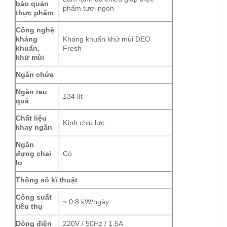
bảo quản
phẩm tươi ngon
thực phẩm
Công nghệ
kháng
Kháng khuẩn khử mùi DEO
khuẩn,
Fresh
khử mùi
Ngăn chứa
Ngăn rau
134 lít
quả
Chất liệu
Kính chịu lực
khay ngăn
Ngăn
đựng chai
Có
lọ
Thống số kĩ thuật
Công suất
~ 0.8 kW/ngày
tiêu thụ
Dòng điện
220V / 50Hz / 1.5A