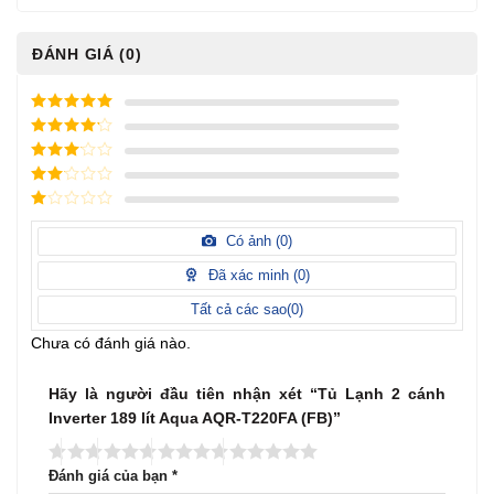
ĐÁNH GIÁ (0)
5
/ 5 điểm
4
/ 5
điểm
3
/ 5
điểm
2
/
5
1
điểm
/
Có ảnh (
0
)
5
điểm
Đã xác minh (
0
)
Tất cả các sao(
0
)
Chưa có đánh giá nào.
Hãy là người đầu tiên nhận xét “Tủ Lạnh 2 cánh
Inverter 189 lít Aqua AQR-T220FA (FB)”
Đánh giá của bạn
*