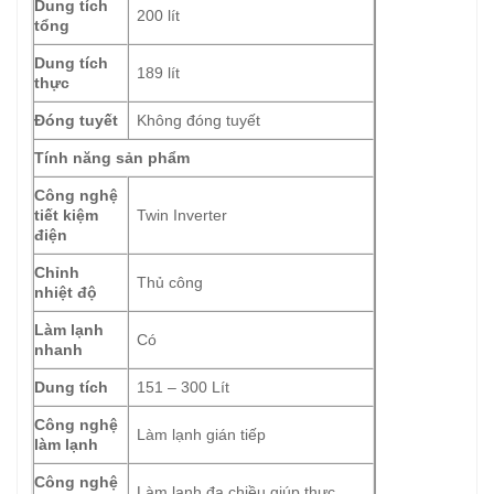
Dung tích
200 lít
tổng
Dung tích
189 lít
thực
Đóng tuyết
Không đóng tuyết
Tính năng sản phẩm
Công nghệ
tiết kiệm
Twin Inverter
điện
Chỉnh
Thủ công
nhiệt độ
Làm lạnh
Có
nhanh
Dung tích
151 – 300 Lít
Công nghệ
Làm lạnh gián tiếp
làm lạnh
Công nghệ
Làm lạnh đa chiều giúp thực