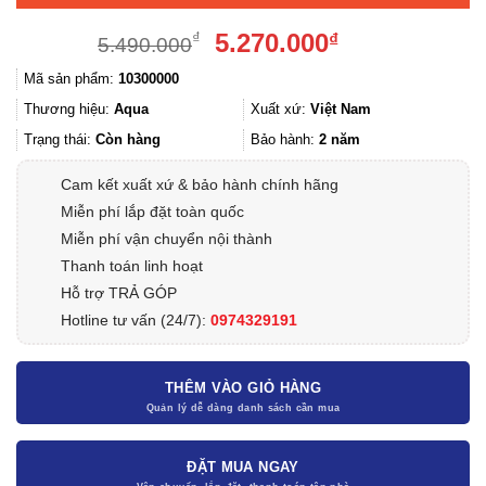
Giá
Giá
5.270.000
₫
₫
5.490.000
gốc
hiện
Mã sản phẩm:
10300000
là:
tại
5.490.000₫.
là:
Thương hiệu:
Aqua
Xuất xứ:
Việt Nam
5.270.000₫.
Trạng thái:
Còn hàng
Bảo hành:
2 năm
Cam kết xuất xứ & bảo hành chính hãng
Miễn phí lắp đặt toàn quốc
Miễn phí vận chuyển nội thành
Thanh toán linh hoạt
Hỗ trợ TRẢ GÓP
Hotline tư vấn (24/7):
0974329191
THÊM VÀO GIỎ HÀNG
ĐẶT MUA NGAY