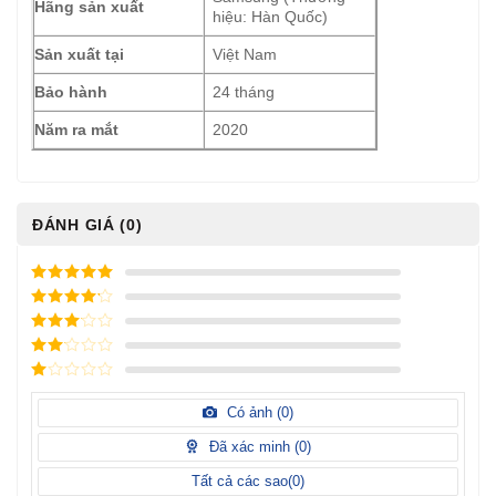
Hãng sản xuất
hiệu: Hàn Quốc)
Sản xuất tại
Việt Nam
Bảo hành
24 tháng
Năm ra mắt
2020
ĐÁNH GIÁ (0)
5
/ 5 điểm
4
/ 5
điểm
3
/ 5
điểm
2
/
5
1
điểm
/
Có ảnh (
0
)
5
điểm
Đã xác minh (
0
)
Tất cả các sao(
0
)