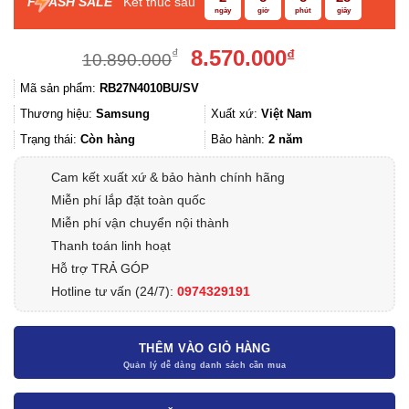
F
ASH SALE
Kết thúc sau
ngày
giờ
phút
giây
Giá
Giá
8.570.000
₫
₫
10.890.000
gốc
hiện
Mã sản phẩm:
RB27N4010BU/SV
là:
tại
10.890.000₫.
là:
Thương hiệu:
Samsung
Xuất xứ:
Việt Nam
8.570.000₫.
Trạng thái:
Còn hàng
Bảo hành:
2 năm
Cam kết xuất xứ & bảo hành chính hãng
Miễn phí lắp đặt toàn quốc
Miễn phí vận chuyển nội thành
Thanh toán linh hoạt
Hỗ trợ TRẢ GÓP
Hotline tư vấn (24/7):
0974329191
THÊM VÀO GIỎ HÀNG