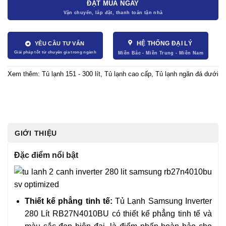
ĐẶT MUA NGAY
HỆ THỐNG ĐẠI LÝ
YÊU CẦU TƯ VẤN
Xem thêm:
Tủ lạnh 151 - 300 lít
,
Tủ lạnh cao cấp
,
Tủ lạnh ngăn đá dưới
GIỚI THIỆU
Đặc điểm nổi bật
Thiết kế phẳng tinh tế:
Tủ Lạnh Samsung Inverter
280 Lít RB27N4010BU có thiết kế phẳng tinh tế và