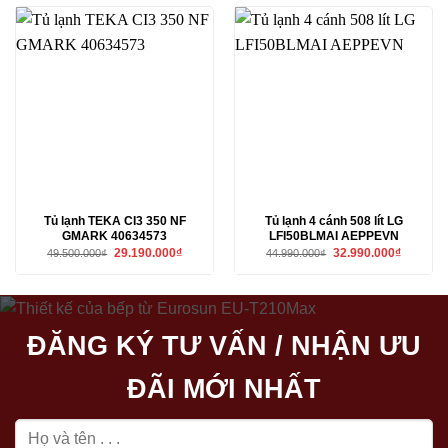
23.220.00
Tủ lạnh TEKA CI3 350 NF
Tủ lạnh 4 cánh 508 lít LG
GMARK 40634573
LFI50BLMAI AEPPEVN
Giá
Giá
Giá
Giá
29.190.000
₫
32.990.000
₫
49.500.000
₫
44.990.000
₫
gốc
hiện
gốc
hiện
là:
tại
là:
tại
49.500.000₫.
là:
44.990.000₫.
là:
29.190.000₫.
32.990.00
ĐĂNG KÝ TƯ VẤN / NHẬN ƯU
ĐÃI MỚI NHẤT