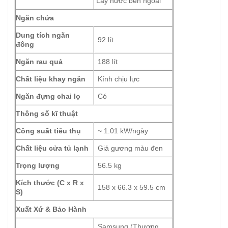
Lấy nước bên ngoài
Ngăn chứa
Dung tích ngăn
92 lít
đông
Ngăn rau quả
188 lít
Chất liệu khay ngăn
Kính chịu lực
Ngăn đựng chai lọ
Có
Thông số kĩ thuật
Công suất tiêu thụ
~ 1.01 kW/ngày
Chất liệu cửa tủ lạnh
Giả gương màu đen
Trọng lượng
56.5 kg
Kích thước (C x R x
158 x 66.3 x 59.5 cm
S)
Xuất Xứ & Bảo Hành
Samsung (Thương