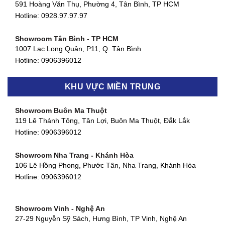
591 Hoàng Văn Thụ, Phường 4, Tân Bình, TP HCM
Hotline: 0928.97.97.97
Showroom Tân Bình - TP HCM
1007 Lạc Long Quân, P11, Q. Tân Bình
Hotline:
0906396012
Showroom Biên Hòa - Đồng Nai
KHU VỰC MIỀN TRUNG
452 Nguyễn Ái Quốc, Tân Tiến, TP. Biên Hòa, Đồng Nai
Hotline:
0906396012
Showroom Buôn Ma Thuột
119 Lê Thánh Tông, Tân Lợi, Buôn Ma Thuột, Đắk Lắk
Showroom Thuận An - Bình Dương
Hotline:
0906396012
66 đường DT743, An Phú, Thuận An, Bình Dương
Hotline:
0906396012
Showroom Nha Trang - Khánh Hòa
106 Lê Hồng Phong, Phước Tân, Nha Trang, Khánh Hòa
Showroom Quận 11 - TP. HCM
Hotline:
0906396012
1411 Đường 3/2, Phường 16, Quận 11, TP. HCM
Hotline:
0906396012
Showroom Vinh - Nghệ An
Showroom Quận 4 - TP. HCM
27-29 Nguyễn Sỹ Sách, Hưng Bình, TP Vinh, Nghệ An