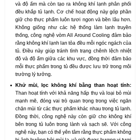
và độ ẩm mà còn tạo ra không khí lạnh phân phối
đều khắp tủ lạnh. Cơ chế hoạt động này góp phần
giữ cho thực phẩm luôn tươi ngon và bền lâu hơn.
Không giống như các hệ thống làm lạnh truyền
thống, công nghệ vòm All Around Cooling đảm bảo
rằng không khí lạnh lan tỏa đều mỗi ngóc ngách của
tủ. Điều này giúp tránh tình trạng chênh lệch nhiệt
độ và độ ẩm giữa các khu vực, đồng thời đảm bảo
mỗi thực phẩm trong tủ đều được lưu trữ trong môi
trường lý tưởng.
Khử mùi, lọc không khí bằng than hoạt tính:
Than hoạt tính với khả năng hấp thụ và loại bỏ mùi
mạnh mẽ, đóng vai trò quan trọng trong việc ngăn
chặn mùi từ các thực phẩm khác nhau trong tủ lạnh.
Đồng thời, công nghệ này còn giữ cho không khí
bên trong tủ luôn trong lành và sạch sẽ. Với công
nghệ này, bạn có thể yên tâm rằng thực phẩm không
bị ảnh hưởng bởi mùi lạ, và giữ được hương vị tươi