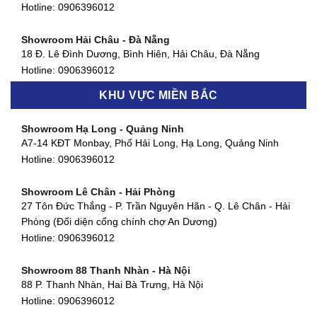
127 Khánh Hội, Phường 3, Quận 4,TP. HCM
Hotline:
0906396012
Hotline:
0906396012
Showroom Hải Châu - Đà Nẵng
Showroom Quận 7 - TP. HCM
18 Đ. Lê Đình Dương, Bình Hiên, Hải Châu, Đà Nẵng
877 Huỳnh Tấn Phát, Phú Thuận, Quận 7, TP HCM
Hotline:
0906396012
Hotline:
0906396012
KHU VỰC MIỀN BẮC
Showroom Thanh Khê - Đà Nẵng
Showroom Gò Vấp - TP. HCM
475 Điện Biên Phủ, Thanh Khê Đông, Thanh Khê, Đà Nẵng
Showroom Hạ Long - Quảng Ninh
580 Phan Văn Trị, Phường 7, Quận 5, TP HCM
Hotline:
0906396012
A7-14 KĐT Monbay, Phố Hải Long, Hạ Long, Quảng Ninh
Hotline:
0906396012
Hotline:
0906396012
Showroom Cẩm Lệ - Đà Nẵng
Showroom Tân Bình - TP. HCM
652 Nguyễn Hữu Thọ, Khuê Trung, Cẩm Lệ, Đà Nẵng
Showroom Lê Chân - Hải Phòng
90 Đ. Cộng Hòa, Phường 4, Tân Bình, TP HCM
Hotline:
0906396012
27 Tôn Đức Thắng - P. Trần Nguyên Hãn - Q. Lê Chân - Hải
Hotline:
0906396012
Phòng (Đối diện cổng chính chợ An Dương)
Showroom Huế
Hotline:
0906396012
54 Hùng Vương, Phú Hội, Thành phố Huế, Thừa Thiên Huế
Hotline:
0906396012
Showroom 88 Thanh Nhàn - Hà Nội
88 P. Thanh Nhàn, Hai Bà Trưng, Hà Nội
Showroom Hà Tĩnh
Hotline:
0906396012
82 Quang Trung, Thạch Quý, Hà Tĩnh