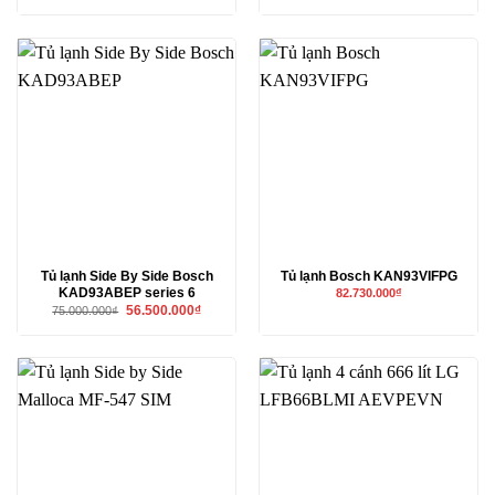
gốc
hiện
gốc
hiện
là:
tại
là:
tại
36.690.000₫.
là:
28.190.000₫.
là:
34.200.000₫.
27.000.00
Tủ lạnh Side By Side Bosch
Tủ lạnh Bosch KAN93VIFPG
KAD93ABEP series 6
82.730.000
₫
Giá
Giá
56.500.000
₫
75.000.000
₫
gốc
hiện
là:
tại
75.000.000₫.
là:
56.500.000₫.