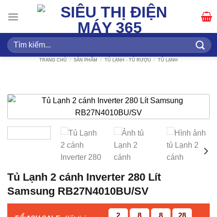
Bỏ
qua
nội
dung
Tìm
kiếm:
TRANG CHỦ
/
SẢN PHẨM
/
TỦ LẠNH - TỦ RƯỢU
/
TỦ LẠNH
Tủ Lạnh 2 cánh Inverter 280 Lít
Samsung RB27N4010BU/SV
2
8
8
28