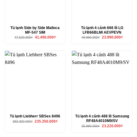
Tủ lạnh Side by Side Malloca
Tủ lạnh 4 cánh 666 lít LG
MF-547 SIM
LFB66BLMI AEVPEVN
Giá
Giá
Giá
Giá
41.490.000
₫
23.990.000
₫
47.520.000
₫
49.990.000
₫
gốc
hiện
gốc
hiện
là:
tại
là:
tại
47.520.000₫.
là:
49.990.000₫.
là:
41.490.000₫.
23.990.00
Tủ lạnh Liebherr SBSes 8496
Tủ lạnh 4 cánh 488 lít Samsung
RF48A4010M9/SV
Giá
Giá
235.350.000
₫
383.300.000
₫
gốc
hiện
Giá
Giá
23.220.000
₫
25.990.000
₫
là:
tại
gốc
hiện
383.300.000₫.
là:
là:
tại
235.350.000₫.
25.990.000₫.
là: