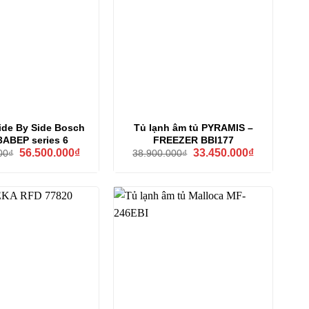
ide By Side Bosch
Tủ lạnh âm tủ PYRAMIS –
ABEP series 6
FREEZER BBI177
Giá
Giá
Giá
Giá
56.500.000
₫
33.450.000
₫
00
₫
38.900.000
₫
gốc
hiện
gốc
hiện
là:
tại
là:
tại
75.000.000₫.
là:
38.900.000₫.
là:
56.500.000₫.
33.450.000₫