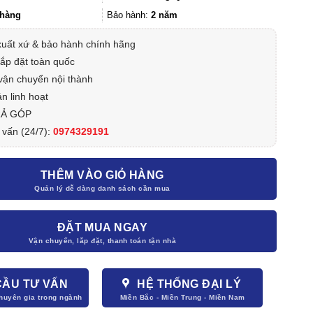
9.990.000₫.
hàng
Bảo hành:
2 năm
xuất xứ & bảo hành chính hãng
lắp đặt toàn quốc
vận chuyển nội thành
n linh hoạt
RẢ GÓP
 vấn (24/7):
0974329191
THÊM VÀO GIỎ HÀNG
ĐẶT MUA NGAY
CẦU TƯ VẤN
HỆ THỐNG ĐẠI LÝ