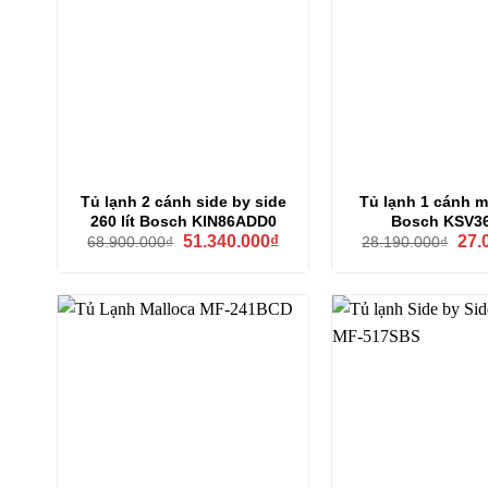
Tủ lạnh 2 cánh side by side
Tủ lạnh 1 cánh mi
260 lít Bosch KIN86ADD0
Bosch KSV3
Giá
Giá
Giá
51.340.000
₫
27.
68.900.000
₫
28.190.000
₫
gốc
hiện
gốc
là:
tại
là:
68.900.000₫.
là:
28.1
51.340.000₫.