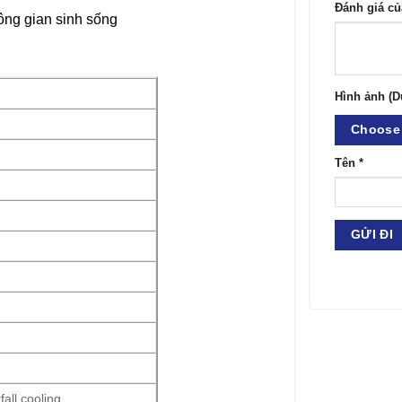
Đánh giá c
ông gian sinh sống
Hình ảnh (D
Choose 
Tên
*
fall cooling