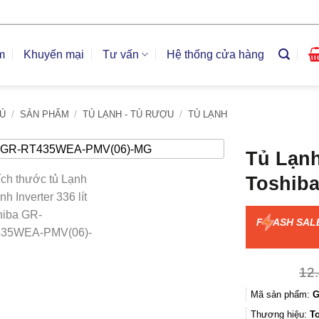
m
Khuyến mại
Tư vấn
Hệ thống cửa hàng
Ủ
/
SẢN PHẨM
/
TỦ LẠNH - TỦ RƯỢU
/
TỦ LẠNH
Tủ Lạnh 
Toshib
F
ASH SAL
12
Mã sản phẩm:
G
Thương hiệu:
T