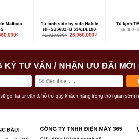
ide Malloca
Tủ lạnh side by side Hafele
Tủ lạnh T
BS
HF-SB5601FB 534.14.100
65.000.0
Giá
Giá
Giá
660.000
₫
26.960.000
₫
41.920.000
₫
hiện
gốc
hiện
tại
là:
tại
00.000₫.
là:
41.920.000₫.
là:
24.660.000₫.
26.960.000₫.
 KÝ TƯ VẤN / NHẬN ƯU ĐÃI MỚI
sẽ gọi lại tư vấn & hỗ trợ quý khách hàng trong thời gian sớm n
CÔNG TY TNHH ĐIỆN MÁY 365
NG ĐẦU!