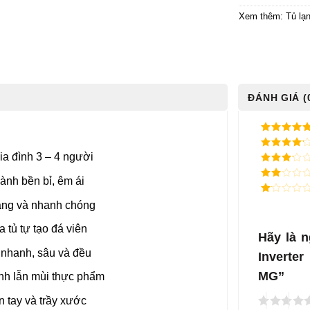
Xem thêm:
Tủ lạn
ĐÁNH GIÁ (
5
/ 5 điểm
ia đình 3 – 4 người
4
/ 5
điểm
3
/ 5
hành bền bỉ, êm ái
điểm
2
/
5
1
 dàng và nhanh chóng
điểm
/
5
 tủ tự tạo đá viên
điểm
Hãy là n
h nhanh, sâu và đều
Inverte
MG”
ánh lẫn mùi thực phẩm
 tay và trầy xước