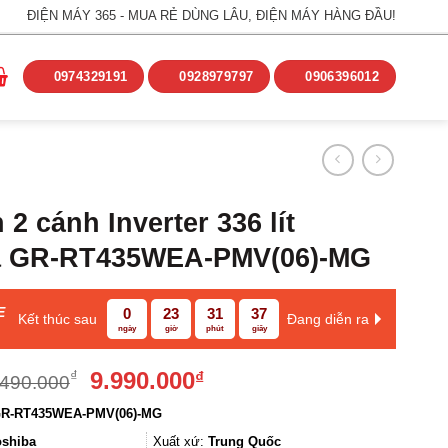
ĐIỆN MÁY 365 - MUA RẺ DÙNG LÂU, ĐIỆN MÁY HÀNG ĐẦU!
0974329191
0928979797
0906396012
2 cánh Inverter 336 lít
a GR-RT435WEA-PMV(06)-MG
E
0
23
31
37
Kết thúc sau
Đang diễn ra
ngày
giờ
phút
giây
Giá
Giá
9.990.000
₫
₫
.490.000
gốc
hiện
R-RT435WEA-PMV(06)-MG
là:
tại
12.490.000₫.
là:
oshiba
Xuất xứ:
Trung Quốc