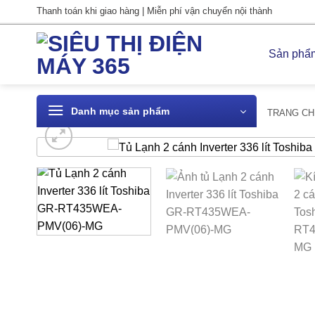
Bỏ
Thanh toán khi giao hàng | Miễn phí vận chuyển nội thành
qua
nội
Sản phẩ
dung
Danh mục sản phẩm
TRANG CH