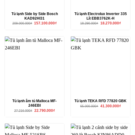
Tủ lạnh Side by Side Bosch
Tủ lạnh Electrolux Inverter 335
KAD92HI31
Lít EBB3762K-H
Giá
Giá
Giá
Giá
157.100.000
₫
18.270.000
₫
209.000.000
₫
18.290.000
₫
gốc
hiện
gốc
hiện
là:
tại
là:
tại
209.000.000₫.
là:
18.290.000₫.
là:
157.100.000₫.
18.270.00
Tủ lạnh âm tủ Malloca MF-
Tủ lạnh TEKA RFD 77820 GBK
246EBI
Giá
Giá
41.300.000
₫
65.000.000
₫
gốc
hiện
Giá
Giá
22.790.000
₫
27.216.000
₫
là:
tại
gốc
hiện
65.000.000₫.
là:
là:
tại
41.300.00
27.216.000₫.
là:
22.790.000₫.