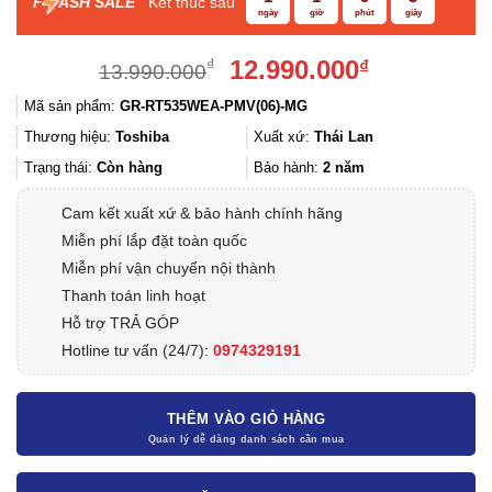
F
ASH SALE
Kết thúc sau
ngày
giờ
phút
giây
Giá
Giá
12.990.000
₫
₫
13.990.000
gốc
hiện
Mã sản phẩm:
GR-RT535WEA-PMV(06)-MG
là:
tại
13.990.000₫.
là:
Thương hiệu:
Toshiba
Xuất xứ:
Thái Lan
12.990.000
Trạng thái:
Còn hàng
Bảo hành:
2 năm
Cam kết xuất xứ & bảo hành chính hãng
Miễn phí lắp đặt toàn quốc
Miễn phí vận chuyển nội thành
Thanh toán linh hoạt
Hỗ trợ TRẢ GÓP
Hotline tư vấn (24/7):
0974329191
THÊM VÀO GIỎ HÀNG