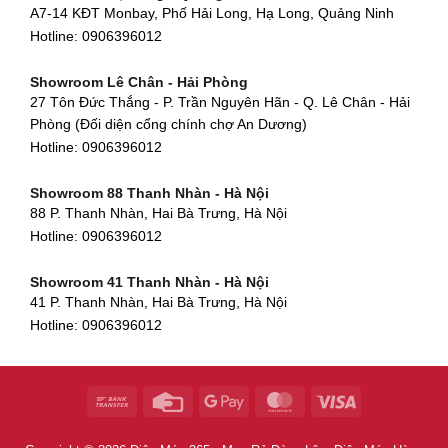
A7-14 KĐT Monbay, Phố Hải Long, Hạ Long, Quảng Ninh
Hotline:
0906396012
Hotline:
0906396012
Showroom Cẩm Lệ - Đà Nẵng
Showroom Tân Bình - TP. HCM
652 Nguyễn Hữu Thọ, Khuê Trung, Cẩm Lệ, Đà Nẵng
Showroom Lê Chân - Hải Phòng
90 Đ. Cộng Hòa, Phường 4, Tân Bình, TP HCM
Hotline:
0906396012
27 Tôn Đức Thắng - P. Trần Nguyên Hãn - Q. Lê Chân - Hải
Hotline:
0906396012
Phòng (Đối diện cổng chính chợ An Dương)
Showroom Huế
Hotline:
0906396012
54 Hùng Vương, Phú Hội, Thành phố Huế, Thừa Thiên Huế
Hotline:
0906396012
Showroom 88 Thanh Nhàn - Hà Nội
88 P. Thanh Nhàn, Hai Bà Trưng, Hà Nội
Showroom Hà Tĩnh
Hotline:
0906396012
82 Quang Trung, Thạch Quý, Hà Tĩnh
Hotline:
0906396012
Showroom 41 Thanh Nhàn - Hà Nội
41 P. Thanh Nhàn, Hai Bà Trưng, Hà Nội
Showroom Quy Nhơn - Bình Định
Hotline:
0906396012
956 Trần Hưng Đạo, P, Thành phố Quy Nhơn, Bình Định
Hotline:
0906396012
Showroom Tây Sơn - Hà Nội
268 P. Tây Sơn, Trung Liệt, Đống Đa, Hà Nội
Hotline:
0906396012