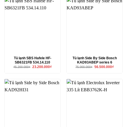
Tủ lạnh SBS Hafele HF-
Tủ lạnh Side By Side Bosch
SB6321FB 534.14.110
KAD93ABEP series 6
Giá
Giá
Giá
Giá
23.200.000
₫
56.500.000
₫
45.200.000
₫
75.000.000
₫
gốc
hiện
gốc
hiện
là:
tại
là:
tại
45.200.000₫.
là:
75.000.000₫.
là:
23.200.000₫.
56.500.00