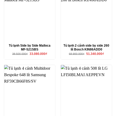
Tủ lạnh Side by Side Malloca
Tủ lạnh 2 cánh side by side 260
MF-521SBS
lít Bosch KIN86ADD0
Giá
Giá
Giá
Giá
33.080.000
₫
51.340.000
₫
38.500.000
₫
68.900.000
₫
gốc
hiện
gốc
hiện
là:
tại
là:
tại
38.500.000₫.
là:
68.900.000₫.
là:
33.080.000₫.
51.340.00