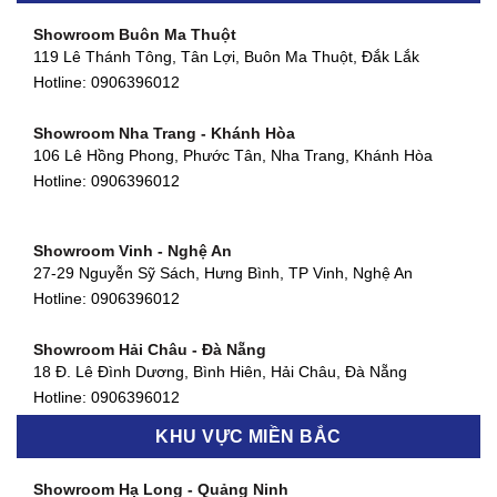
Hotline:
0906396012
Showroom Buôn Ma Thuột
119 Lê Thánh Tông, Tân Lợi, Buôn Ma Thuột, Đắk Lắk
Showroom Thuận An - Bình Dương
Hotline:
0906396012
66 đường DT743, An Phú, Thuận An, Bình Dương
Hotline:
0906396012
Showroom Nha Trang - Khánh Hòa
106 Lê Hồng Phong, Phước Tân, Nha Trang, Khánh Hòa
Showroom Quận 11 - TP. HCM
Hotline:
0906396012
1411 Đường 3/2, Phường 16, Quận 11, TP. HCM
Hotline:
0906396012
Showroom Vinh - Nghệ An
Showroom Quận 4 - TP. HCM
27-29 Nguyễn Sỹ Sách, Hưng Bình, TP Vinh, Nghệ An
127 Khánh Hội, Phường 3, Quận 4,TP. HCM
Hotline:
0906396012
Hotline:
0906396012
Showroom Hải Châu - Đà Nẵng
Showroom Quận 7 - TP. HCM
18 Đ. Lê Đình Dương, Bình Hiên, Hải Châu, Đà Nẵng
877 Huỳnh Tấn Phát, Phú Thuận, Quận 7, TP HCM
Hotline:
0906396012
Hotline:
0906396012
KHU VỰC MIỀN BẮC
Showroom Thanh Khê - Đà Nẵng
Showroom Gò Vấp - TP. HCM
475 Điện Biên Phủ, Thanh Khê Đông, Thanh Khê, Đà Nẵng
Showroom Hạ Long - Quảng Ninh
580 Phan Văn Trị, Phường 7, Quận 5, TP HCM
Hotline:
0906396012