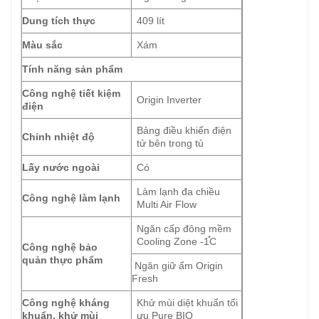
Dung tích thực
409 lít
Màu sắc
Xám
Tính năng sản phẩm
Công nghệ tiết kiệm
Origin Inverter
điện
Bảng điều khiển điện
Chỉnh nhiệt độ
tử bên trong tủ
Lấy nước ngoài
Có
Làm lạnh đa chiều
Công nghệ làm lạnh
Multi Air Flow
Ngăn cấp đông mềm
Cooling Zone -1֯C
Công nghệ bảo
quản thực phẩm
Ngăn giữ ẩm Origin
Fresh
Công nghệ kháng
Khử mùi diệt khuẩn tối
khuẩn, khử mùi
ưu Pure BIO