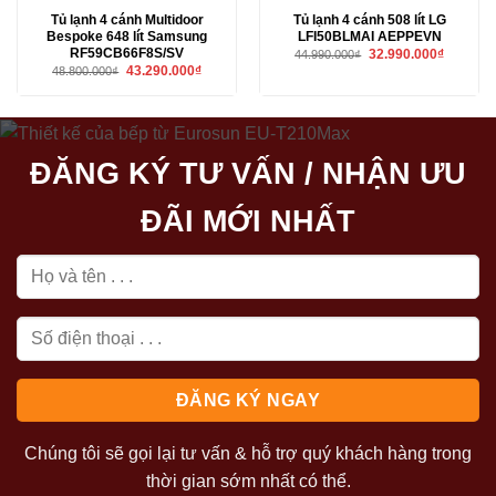
Tủ lạnh 4 cánh Multidoor
Tủ lạnh 4 cánh 508 lít LG
Bespoke 648 lít Samsung
LFI50BLMAI AEPPEVN
RF59CB66F8S/SV
Giá
Giá
32.990.000
₫
44.990.000
₫
gốc
hiện
Giá
Giá
43.290.000
₫
48.800.000
₫
là:
tại
gốc
hiện
44.990.000₫.
là:
là:
tại
32.990.00
48.800.000₫.
là:
43.290.000₫.
ĐĂNG KÝ TƯ VẤN / NHẬN ƯU
ĐÃI MỚI NHẤT
Chúng tôi sẽ gọi lại tư vấn & hỗ trợ quý khách hàng trong
thời gian sớm nhất có thể.