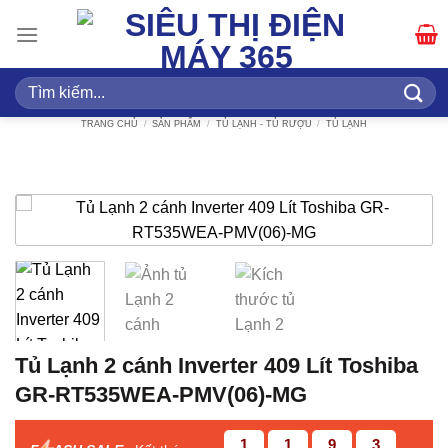
Bỏ
qua
nội
dung
Tìm
kiếm:
TRANG CHỦ
/
SẢN PHẨM
/
TỦ LẠNH - TỦ RƯỢU
/
TỦ LẠNH
Tủ Lạnh 2 cánh Inverter 409 Lít Toshiba
GR-RT535WEA-PMV(06)-MG
1
1
9
2