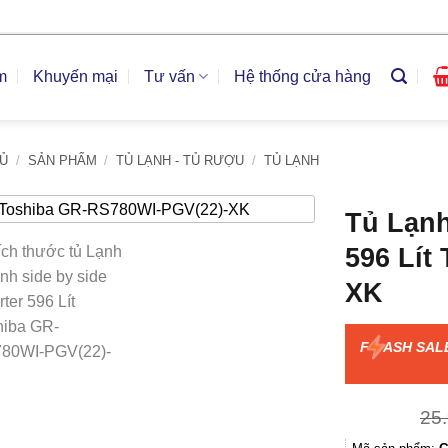
m
Khuyến mại
Tư vấn
Hệ thống cửa hàng
Ủ
/
SẢN PHẨM
/
TỦ LẠNH - TỦ RƯỢU
/
TỦ LẠNH
Tủ Lạnh
596 Lít
XK
F
ASH SAL
25