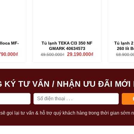
lloca MF-
Tủ lạnh TEKA CI3 350 NF
Tủ lạnh 2
GMARK 40634573
260 lít
Giá
Giá
Giá
790.000
₫
29.190.000
₫
49.500.000
₫
68.900.0
hiện
gốc
hiện
tại
là:
tại
16.000₫.
là:
49.500.000₫.
là:
22.790.000₫.
29.190.000₫.
 KÝ TƯ VẤN / NHẬN ƯU ĐÃI MỚI
sẽ gọi lại tư vấn & hỗ trợ quý khách hàng trong thời gian sớm n