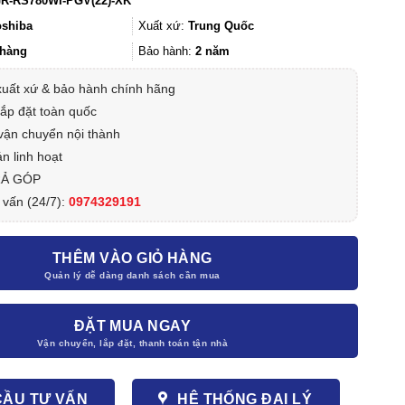
R-RS780WI-PGV(22)-XK
là:
tại
25.990.000₫.
là:
oshiba
Xuất xứ:
Trung Quốc
19.990.000₫.
hàng
Bảo hành:
2 năm
xuất xứ & bảo hành chính hãng
lắp đặt toàn quốc
vận chuyển nội thành
n linh hoạt
RẢ GÓP
 vấn (24/7):
0974329191
THÊM VÀO GIỎ HÀNG
ĐẶT MUA NGAY
CẦU TƯ VẤN
HỆ THỐNG ĐẠI LÝ