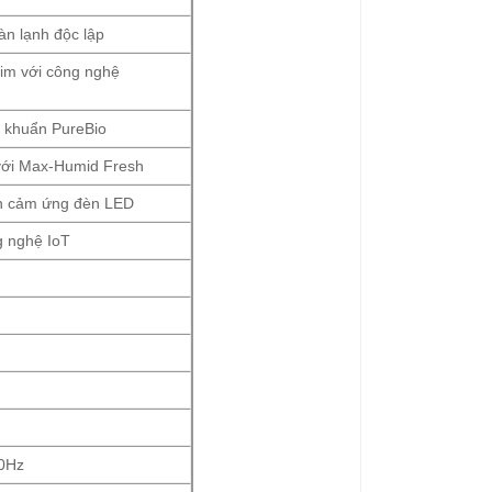
n lạnh độc lập
im với công nghệ
 khuẩn PureBio
với Max-Humid Fresh
n cảm ứng đèn LED
 nghệ IoT
50Hz