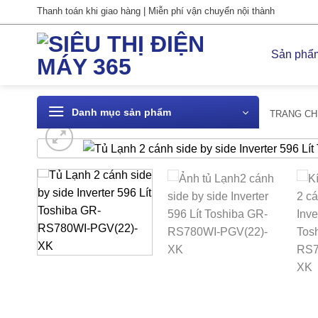
Bỏ
Thanh toán khi giao hàng | Miễn phí vận chuyển nội thành
qua
nội
Sản phẩ
dung
Danh mục sản phẩm
TRANG CH