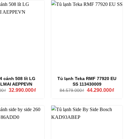
4 cánh 508 lít LG
Tủ lạnh Teka RMF 77920 EU
BLMAI AEPPEVN
SS 113430009
Giá
Giá
Giá
Giá
32.990.000
₫
44.290.000
₫
00
₫
84.579.000
₫
gốc
hiện
gốc
hiện
là:
tại
là:
tại
44.990.000₫.
là:
84.579.000₫.
là:
32.990.000₫.
44.290.000₫