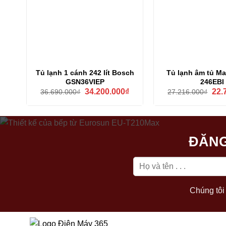
Tủ lạnh 1 cánh 242 lít Bosch
Tủ lạnh âm tủ Ma
GSN36VIEP
246EBI
Giá
Giá
Giá
34.200.000
₫
22.
36.690.000
₫
27.216.000
₫
gốc
hiện
gốc
là:
tại
là:
36.690.000₫.
là:
27.2
34.200.000₫.
ĐĂNG
Chúng tôi 