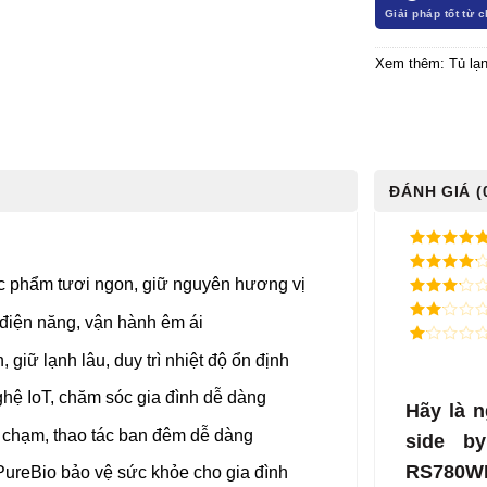
Xem thêm:
Tủ lạn
ĐÁNH GIÁ (
5
/ 5 điểm
c phẩm tươi ngon, giữ nguyên hương vị
4
/ 5
điểm
3
/ 5
 điện năng, vận hành êm ái
điểm
2
/
5
1
giữ lạnh lâu, duy trì nhiệt độ ổn định
điểm
/
5
hệ IoT, chăm sóc gia đình dễ dàng
điểm
Hãy là n
 chạm, thao tác ban đêm dễ dàng
side by
RS780WI
PureBio bảo vệ sức khỏe cho gia đình