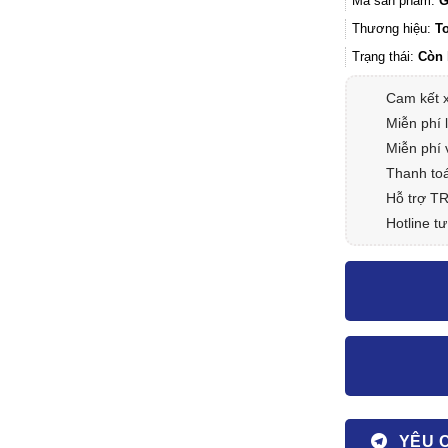
Mã sản phẩm:
G
Thương hiệu:
T
Trạng thái:
Còn 
Cam kết 
Miễn phí 
Miễn phí 
Thanh toá
Hỗ trợ T
Hotline tư
YÊU 