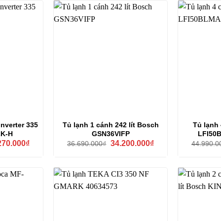
Inverter 335
Tủ lạnh 1 cánh 242 lít Bosch
Tủ lạnh 
2K-H
GSN36VIFP
LFI50
Giá
Giá
Giá
270.000
₫
34.200.000
₫
36.690.000
₫
44.990.0
hiện
gốc
hiện
tại
là:
tại
90.000₫.
là:
36.690.000₫.
là:
18.270.000₫.
34.200.000₫.