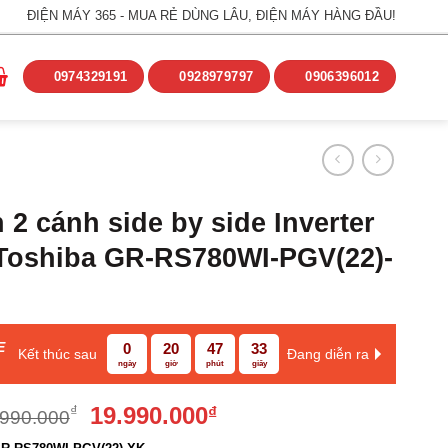
ĐIỆN MÁY 365 - MUA RẺ DÙNG LÂU, ĐIỆN MÁY HÀNG ĐẦU!
0974329191
0928979797
0906396012
 2 cánh side by side Inverter
 Toshiba GR-RS780WI-PGV(22)-
E
0
20
47
32
Kết thúc sau
Đang diễn ra
ngày
giờ
phút
giây
Giá
Giá
19.990.000
₫
₫
.990.000
gốc
hiện