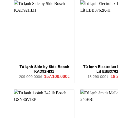
Tủ lạnh Side by Side Bosch
Tủ lạnh Electrolux 
KAD92HI31
Lít EBB376
Giá
Giá
Giá
157.100.000
₫
18.
209.000.000
₫
18.290.000
₫
gốc
hiện
gốc
là:
tại
là:
209.000.000₫.
là:
18.2
157.100.000₫.