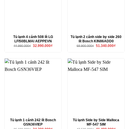
Tủ lạnh 4 cánh 508 lít LG
Tủ lạnh 2 cánh side by side 260
LFI50BLMAI AEPPEVN
lít Bosch KIN86ADD0
Giá
Giá
Giá
Giá
32.990.000
₫
51.340.000
₫
44.990.000
₫
68.900.000
₫
gốc
hiện
gốc
hiện
là:
tại
là:
tại
44.990.000₫.
là:
68.900.000₫.
là:
32.990.000₫.
51.340.00
Tủ lạnh 1 cánh 242 lít Bosch
Tủ lạnh Side by Side Malloca
GSN36VIEP
MF-547 SIM
Giá
Giá
Giá
Giá