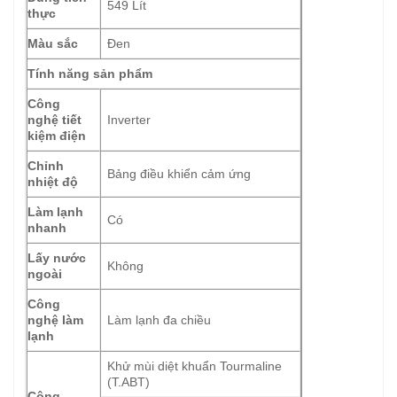
549 Lít
thực
Màu sắc
Đen
Tính năng sản phẩm
Công
nghệ tiết
Inverter
kiệm điện
Chỉnh
Bảng điều khiển cảm ứng
nhiệt độ
Làm lạnh
Có
nhanh
Lấy nước
Không
ngoài
Công
nghệ làm
Làm lạnh đa chiều
lạnh
Khử mùi diệt khuẩn Tourmaline
(T.ABT)
Công