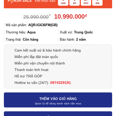
F
ASH SALE
Kết thúc sau
ngày
giờ
phút
giây
Giá
Giá
10.990.000
₫
₫
25.990.000
gốc
hiện
Mã sản phẩm:
AQR-IG636FM(GB)
là:
tại
25.990.000₫.
là:
Thương hiệu:
Aqua
Xuất xứ:
Trung Quốc
10.990.000
Trạng thái:
Còn hàng
Bảo hành:
2 năm
Cam kết xuất xứ & bảo hành chính hãng
Miễn phí lắp đặt toàn quốc
Miễn phí vận chuyển nội thành
Thanh toán linh hoạt
Hỗ trợ TRẢ GÓP
Hotline tư vấn (24/7):
0974329191
THÊM VÀO GIỎ HÀNG