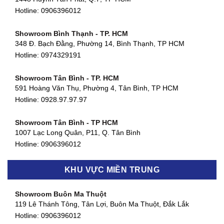
Hotline:
0906396012
Showroom Bình Thạnh - TP. HCM
348 Đ. Bạch Đằng, Phường 14, Bình Thạnh, TP HCM
Hotline:
0974329191
Showroom Tân Bình - TP. HCM
591 Hoàng Văn Thụ, Phường 4, Tân Bình, TP HCM
Hotline: 0928.97.97.97
Showroom Tân Bình - TP HCM
1007 Lạc Long Quân, P11, Q. Tân Bình
Hotline:
0906396012
Showroom Biên Hòa - Đồng Nai
KHU VỰC MIỀN TRUNG
452 Nguyễn Ái Quốc, Tân Tiến, TP. Biên Hòa, Đồng Nai
Hotline:
0906396012
Showroom Buôn Ma Thuột
119 Lê Thánh Tông, Tân Lợi, Buôn Ma Thuột, Đắk Lắk
Showroom Thuận An - Bình Dương
Hotline:
0906396012
66 đường DT743, An Phú, Thuận An, Bình Dương