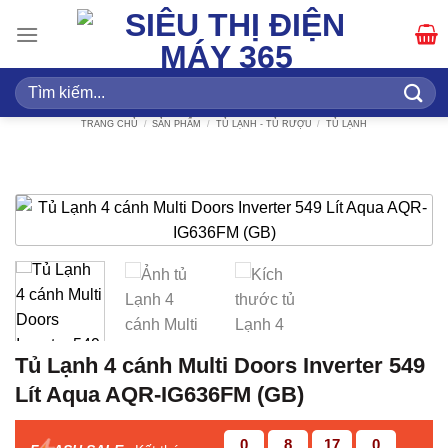
Bỏ
qua
nội
dung
Tìm
kiếm:
TRANG CHỦ
/
SẢN PHẨM
/
TỦ LẠNH - TỦ RƯỢU
/
TỦ LẠNH
Tủ Lạnh 4 cánh Multi Doors Inverter 549
Lít Aqua AQR-IG636FM (GB)
0
8
16
59