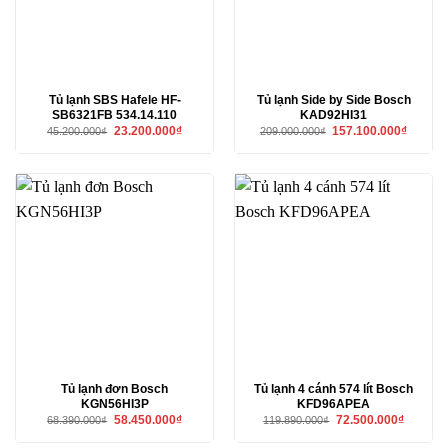
Tủ lạnh SBS Hafele HF-
Tủ lạnh Side by Side Bosch
SB6321FB 534.14.110
KAD92HI31
Giá
Giá
Giá
Giá
23.200.000
₫
157.100.000
₫
45.200.000
₫
209.000.000
₫
gốc
hiện
gốc
hiện
là:
tại
là:
tại
45.200.000₫.
là:
209.000.000₫.
là:
23.200.000₫.
157.100
Tủ lạnh đơn Bosch
Tủ lạnh 4 cánh 574 lít Bosch
KGN56HI3P
KFD96APEA
Giá
Giá
Giá
Giá
58.450.000
₫
72.500.000
₫
68.390.000
₫
119.890.000
₫
gốc
hiện
gốc
hiện
là:
tại
là:
tại