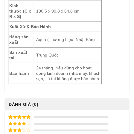
Kích
thước (C x
190.5 x 90.8 x 64.8 cm
R x S)
Xuất Xứ & Bảo Hành
Hãng sản
Aqua (Thương hiệu: Nhật Bản)
xuất
Sản xuất
Trung Quốc
tại
24 tháng. Nếu dùng cho hoạt
Bảo hành
động kinh doanh (nhà máy, khách
sạn,…) thì không được bảo hành
ĐÁNH GIÁ (0)
5
/ 5 điểm
4
/ 5
điểm