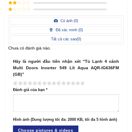
3
/ 5
điểm
2
/
5
1
điểm
/
Có ảnh (
0
)
5
điểm
Đã xác minh (
0
)
Tất cả các sao(
0
)
Chưa có đánh giá nào.
Hãy là người đầu tiên nhận xét “Tủ Lạnh 4 cánh
Multi Doors Inverter 549 Lít Aqua AQR-IG636FM
(GB)”
Đánh giá của bạn
*
Hình ảnh (Dung lượng tối đa: 2000 KB, tối đa 5 hình ảnh)
Choose pictures & videos