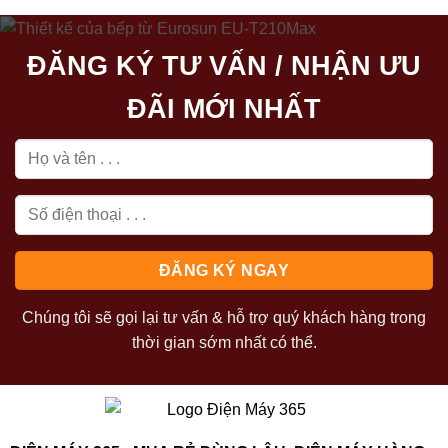
68.390.000₫.
là:
119.890.000₫.
là:
58.450.000₫.
72.500.0
ĐĂNG KÝ TƯ VẤN / NHẬN ƯU
ĐÃI MỚI NHẤT
Chúng tôi sẽ gọi lại tư vấn & hỗ trợ quý khách hàng trong
thời gian sớm nhất có thể.