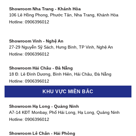
Hotline:
0906396012
Showroom Nha Trang - Khánh Hòa
106 Lê Hồng Phong, Phước Tân, Nha Trang, Khánh Hòa
Showroom Quận 11 - TP. HCM
Hotline:
0906396012
1411 Đường 3/2, Phường 16, Quận 11, TP. HCM
Hotline:
0906396012
Showroom Vinh - Nghệ An
Showroom Quận 4 - TP. HCM
27-29 Nguyễn Sỹ Sách, Hưng Bình, TP Vinh, Nghệ An
127 Khánh Hội, Phường 3, Quận 4,TP. HCM
Hotline:
0906396012
Hotline:
0906396012
Showroom Hải Châu - Đà Nẵng
Showroom Quận 7 - TP. HCM
18 Đ. Lê Đình Dương, Bình Hiên, Hải Châu, Đà Nẵng
877 Huỳnh Tấn Phát, Phú Thuận, Quận 7, TP HCM
Hotline:
0906396012
Hotline:
0906396012
KHU VỰC MIỀN BẮC
Showroom Thanh Khê - Đà Nẵng
Showroom Gò Vấp - TP. HCM
475 Điện Biên Phủ, Thanh Khê Đông, Thanh Khê, Đà Nẵng
Showroom Hạ Long - Quảng Ninh
580 Phan Văn Trị, Phường 7, Quận 5, TP HCM
Hotline:
0906396012
A7-14 KĐT Monbay, Phố Hải Long, Hạ Long, Quảng Ninh
Hotline:
0906396012
Hotline:
0906396012
Showroom Cẩm Lệ - Đà Nẵng
Showroom Tân Bình - TP. HCM
652 Nguyễn Hữu Thọ, Khuê Trung, Cẩm Lệ, Đà Nẵng
Showroom Lê Chân - Hải Phòng
90 Đ. Cộng Hòa, Phường 4, Tân Bình, TP HCM
Hotline:
0906396012