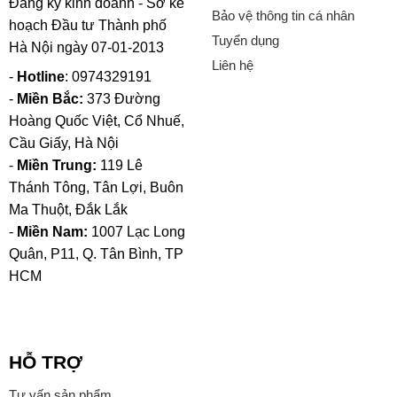
Đăng ký kinh doanh - Sở kế
Bảo vệ thông tin cá nhân
hoạch Đầu tư Thành phố
Tuyển dụng
Hà Nội ngày 07-01-2013
Liên hệ
-
Hotline
: 0974329191
-
Miền Bắc:
373 Đường
Hoàng Quốc Việt, Cổ Nhuế,
Cầu Giấy, Hà Nội
-
Miền Trung:
119 Lê
Thánh Tông, Tân Lợi, Buôn
Ma Thuột, Đắk Lắk
-
Miền Nam:
1007 Lạc Long
Quân, P11, Q. Tân Bình, TP
HCM
HỖ TRỢ
Tư vấn sản phẩm