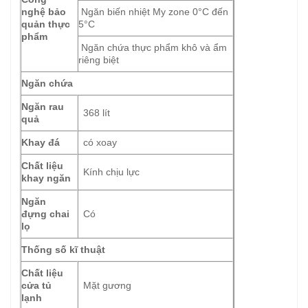
nghệ bảo
Ngăn biến nhiệt My zone 0°C đến
quản thực
5°C
phẩm
Ngăn chứa thực phẩm khô và ẩm
riêng biệt
Ngăn chứa
Ngăn rau
368 lít
quả
Khay đá
có xoay
Chất liệu
Kính chịu lực
khay ngăn
Ngăn
đựng chai
Có
lọ
Thống số kĩ thuật
Chất liệu
cửa tủ
Mặt gương
lạnh