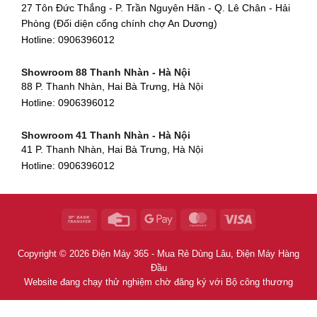
27 Tôn Đức Thắng - P. Trần Nguyên Hãn - Q. Lê Chân - Hải
Hotline:
0906396012
Phòng (Đối diện cổng chính chợ An Dương)
Showroom Huế
Hotline:
0906396012
54 Hùng Vương, Phú Hội, Thành phố Huế, Thừa Thiên Huế
Hotline:
0906396012
Showroom 88 Thanh Nhàn - Hà Nội
88 P. Thanh Nhàn, Hai Bà Trưng, Hà Nội
Showroom Hà Tĩnh
Hotline:
0906396012
82 Quang Trung, Thạch Quý, Hà Tĩnh
Hotline:
0906396012
Showroom 41 Thanh Nhàn - Hà Nội
41 P. Thanh Nhàn, Hai Bà Trưng, Hà Nội
Showroom Quy Nhơn - Bình Định
Hotline:
0906396012
956 Trần Hưng Đạo, P, Thành phố Quy Nhơn, Bình Định
Hotline:
0906396012
Showroom Tây Sơn - Hà Nội
268 P. Tây Sơn, Trung Liệt, Đống Đa, Hà Nội
Hotline:
0906396012
Copyright © 2026 Điện Máy 365 - Mua Rẻ Dùng Lâu, Điện Máy Hàng
Showroom Khâm Thiên - Hà Nội
Đầu
398B Khâm Thiên, Thổ Quan, Đống Đa, Hà Nội
Website đang chạy thử nghiệm chờ đăng ký với Bộ công thương
Hotline:
0906396012