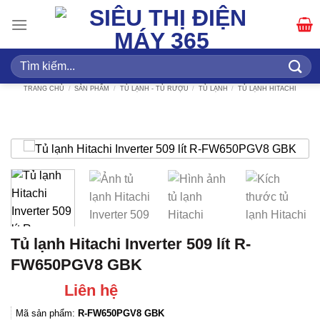
Bỏ
qua
nội
dung
Tìm
kiếm:
TRANG CHỦ
/
SẢN PHẨM
/
TỦ LẠNH - TỦ RƯỢU
/
TỦ LẠNH
/
TỦ LẠNH HITACHI
Tủ lạnh Hitachi Inverter 509 lít R-
FW650PGV8 GBK
Liên hệ
Mã sản phẩm:
R-FW650PGV8 GBK