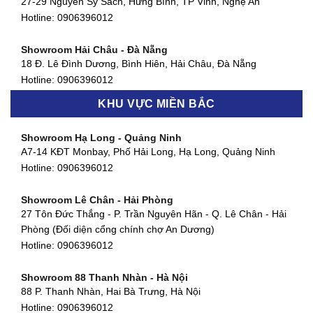
Showroom Quận 4 - TP. HCM
27-29 Nguyễn Sỹ Sách, Hưng Bình, TP Vinh, Nghệ An
127 Khánh Hội, Phường 3, Quận 4,TP. HCM
Hotline:
0906396012
Hotline:
0906396012
Showroom Hải Châu - Đà Nẵng
Showroom Quận 7 - TP. HCM
18 Đ. Lê Đình Dương, Bình Hiên, Hải Châu, Đà Nẵng
877 Huỳnh Tấn Phát, Phú Thuận, Quận 7, TP HCM
Hotline:
0906396012
Hotline:
0906396012
KHU VỰC MIỀN BẮC
Showroom Thanh Khê - Đà Nẵng
Showroom Gò Vấp - TP. HCM
475 Điện Biên Phủ, Thanh Khê Đông, Thanh Khê, Đà Nẵng
Showroom Hạ Long - Quảng Ninh
580 Phan Văn Trị, Phường 7, Quận 5, TP HCM
Hotline:
0906396012
A7-14 KĐT Monbay, Phố Hải Long, Hạ Long, Quảng Ninh
Hotline:
0906396012
Hotline:
0906396012
Showroom Cẩm Lệ - Đà Nẵng
Showroom Tân Bình - TP. HCM
652 Nguyễn Hữu Thọ, Khuê Trung, Cẩm Lệ, Đà Nẵng
Showroom Lê Chân - Hải Phòng
90 Đ. Cộng Hòa, Phường 4, Tân Bình, TP HCM
Hotline:
0906396012
27 Tôn Đức Thắng - P. Trần Nguyên Hãn - Q. Lê Chân - Hải
Hotline:
0906396012
Phòng (Đối diện cổng chính chợ An Dương)
Showroom Huế
Hotline:
0906396012
54 Hùng Vương, Phú Hội, Thành phố Huế, Thừa Thiên Huế
Hotline:
0906396012
Showroom 88 Thanh Nhàn - Hà Nội
88 P. Thanh Nhàn, Hai Bà Trưng, Hà Nội
Showroom Hà Tĩnh
Hotline:
0906396012
82 Quang Trung, Thạch Quý, Hà Tĩnh