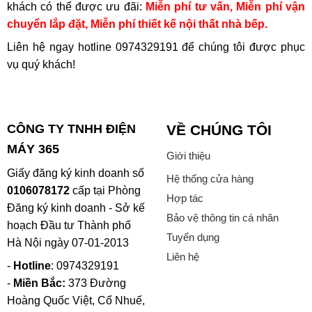
khách có thể được ưu đãi:
Miễn phí tư vấn, Miễn phí vận
chuyển lắp đặt, Miễn phí thiết kế nội thất nhà bếp.
Liên hệ ngay hotline
0974329191
để chúng tôi được phục
vụ quý khách!
CÔNG TY TNHH ĐIỆN
VỀ CHÚNG TÔI
MÁY 365
Giới thiệu
Giấy đăng ký kinh doanh số
Hệ thống cửa hàng
0106078172
cấp tại Phòng
Hợp tác
Đăng ký kinh doanh - Sở kế
Bảo vệ thông tin cá nhân
hoạch Đầu tư Thành phố
Tuyển dụng
Hà Nội ngày 07-01-2013
Liên hệ
-
Hotline
: 0974329191
-
Miền Bắc:
373 Đường
Hoàng Quốc Việt, Cổ Nhuế,