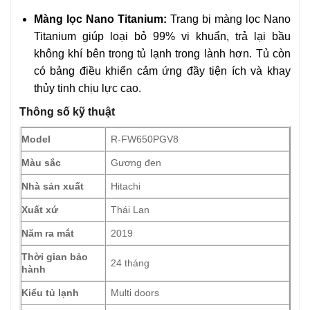
Màng lọc Nano Titanium:
Trang bị màng lọc Nano
Titanium giúp loại bỏ 99% vi khuẩn, trả lại bầu
không khí bên trong tủ lạnh trong lành hơn. Tủ còn
có bảng điều khiển cảm ứng đầy tiện ích và khay
thủy tinh chịu lực cao.
Thông số kỹ thuật
Model
R-FW650PGV8
Màu sắc
Gương đen
Nhà sản xuất
Hitachi
Xuất xứ
Thái Lan
Năm ra mắt
2019
Thời gian bảo
24 tháng
hành
Kiểu tủ lạnh
Multi doors