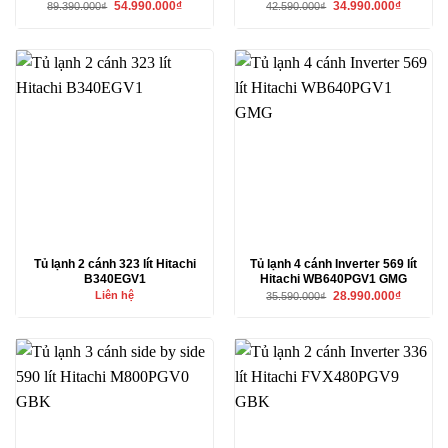
Giá
Giá
Giá
Giá
54.990.000
₫
34.990.000
₫
89.390.000
₫
42.590.000
₫
gốc
hiện
gốc
hiện
là:
tại
là:
tại
89.390.000₫.
là:
42.590.000₫.
là:
54.990.000₫.
34.990.00
Tủ lạnh 2 cánh 323 lít Hitachi
Tủ lạnh 4 cánh Inverter 569 lít
B340EGV1
Hitachi WB640PGV1 GMG
Giá
Giá
Liên hệ
28.990.000
₫
35.590.000
₫
gốc
hiện
là:
tại
35.590.000₫.
là:
28.990.00