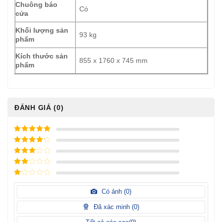
Chuông báo
Có
cửa
Khối lượng sản
93 kg
phẩm
Kích thước sản
855 x 1760 x 745 mm
phẩm
ĐÁNH GIÁ (0)
5
/ 5 điểm
4
/ 5
điểm
3
/ 5
điểm
2
/
5
1
điểm
/
Có ảnh (
0
)
5
điểm
Đã xác minh (
0
)