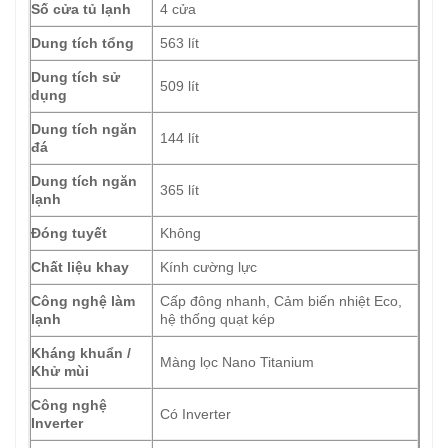
Số cửa tủ lạnh
4 cửa
Dung tích tổng
563 lít
Dung tích sử
509 lít
dụng
Dung tích ngăn
144 lít
đá
Dung tích ngăn
365 lít
lạnh
Đóng tuyết
Không
Chất liệu khay
Kính cường lực
Công nghệ làm
Cấp đông nhanh, Cảm biến nhiệt Eco,
lạnh
hệ thống quạt kép
Kháng khuẩn /
Màng lọc Nano Titanium
Khử mùi
Công nghệ
Có Inverter
Inverter