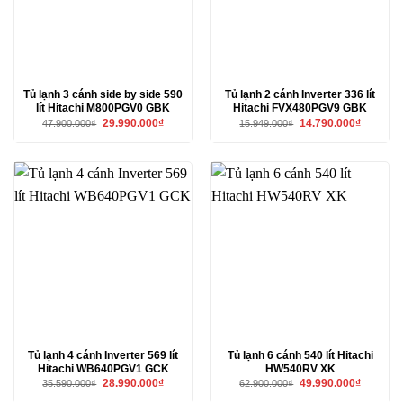
Tủ lạnh 3 cánh side by side 590
Tủ lạnh 2 cánh Inverter 336 lít
lít Hitachi M800PGV0 GBK
Hitachi FVX480PGV9 GBK
Giá
Giá
Giá
Giá
29.990.000
₫
14.790.000
₫
47.900.000
₫
15.949.000
₫
gốc
hiện
gốc
hiện
là:
tại
là:
tại
47.900.000₫.
là:
15.949.000₫.
là:
29.990.000₫.
14.790.00
Tủ lạnh 4 cánh Inverter 569 lít
Tủ lạnh 6 cánh 540 lít Hitachi
Hitachi WB640PGV1 GCK
HW540RV XK
Giá
Giá
Giá
Giá
28.990.000
₫
49.990.000
₫
35.590.000
₫
62.900.000
₫
gốc
hiện
gốc
hiện
là:
tại
là:
tại