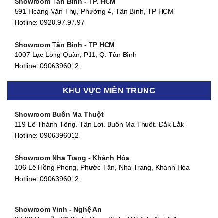
Showroom Tân Bình - TP. HCM
591 Hoàng Văn Thụ, Phường 4, Tân Bình, TP HCM
Hotline: 0928.97.97.97
Showroom Tân Bình - TP HCM
1007 Lạc Long Quân, P11, Q. Tân Bình
Hotline:
0906396012
Showroom Biên Hòa - Đồng Nai
KHU VỰC MIỀN TRUNG
452 Nguyễn Ái Quốc, Tân Tiến, TP. Biên Hòa, Đồng Nai
Hotline:
0906396012
Showroom Buôn Ma Thuột
119 Lê Thánh Tông, Tân Lợi, Buôn Ma Thuột, Đắk Lắk
Showroom Thuận An - Bình Dương
Hotline:
0906396012
66 đường DT743, An Phú, Thuận An, Bình Dương
Hotline:
0906396012
Showroom Nha Trang - Khánh Hòa
106 Lê Hồng Phong, Phước Tân, Nha Trang, Khánh Hòa
Showroom Quận 11 - TP. HCM
Hotline:
0906396012
1411 Đường 3/2, Phường 16, Quận 11, TP. HCM
Hotline:
0906396012
Showroom Vinh - Nghệ An