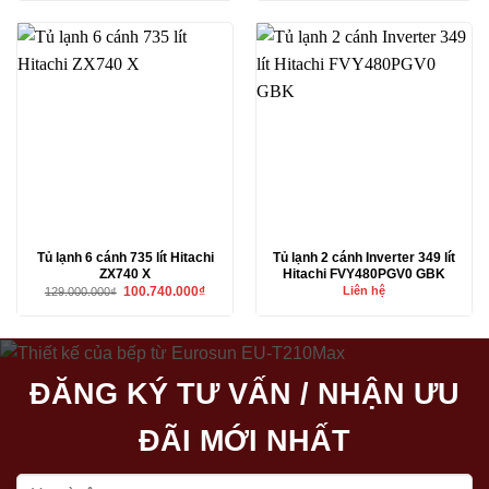
35.590.000₫.
là:
62.900.000₫.
là:
28.990.000₫.
49.990.00
Tủ lạnh 6 cánh 735 lít Hitachi
Tủ lạnh 2 cánh Inverter 349 lít
ZX740 X
Hitachi FVY480PGV0 GBK
Giá
Giá
100.740.000
₫
Liên hệ
129.000.000
₫
gốc
hiện
là:
tại
129.000.000₫.
là:
100.740.000₫.
ĐĂNG KÝ TƯ VẤN / NHẬN ƯU
ĐÃI MỚI NHẤT