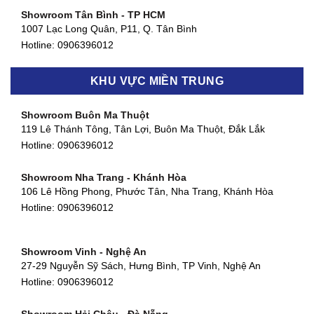
Showroom Tân Bình - TP HCM
1007 Lạc Long Quân, P11, Q. Tân Bình
Hotline:
0906396012
Showroom Biên Hòa - Đồng Nai
KHU VỰC MIỀN TRUNG
452 Nguyễn Ái Quốc, Tân Tiến, TP. Biên Hòa, Đồng Nai
Hotline:
0906396012
Showroom Buôn Ma Thuột
119 Lê Thánh Tông, Tân Lợi, Buôn Ma Thuột, Đắk Lắk
Showroom Thuận An - Bình Dương
Hotline:
0906396012
66 đường DT743, An Phú, Thuận An, Bình Dương
Hotline:
0906396012
Showroom Nha Trang - Khánh Hòa
106 Lê Hồng Phong, Phước Tân, Nha Trang, Khánh Hòa
Showroom Quận 11 - TP. HCM
Hotline:
0906396012
1411 Đường 3/2, Phường 16, Quận 11, TP. HCM
Hotline:
0906396012
Showroom Vinh - Nghệ An
Showroom Quận 4 - TP. HCM
27-29 Nguyễn Sỹ Sách, Hưng Bình, TP Vinh, Nghệ An
127 Khánh Hội, Phường 3, Quận 4,TP. HCM
Hotline:
0906396012
Hotline:
0906396012