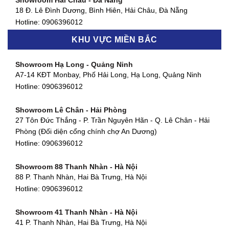
Showroom Hải Châu - Đà Nẵng
Showroom Quận 7 - TP. HCM
18 Đ. Lê Đình Dương, Bình Hiên, Hải Châu, Đà Nẵng
877 Huỳnh Tấn Phát, Phú Thuận, Quận 7, TP HCM
Hotline:
0906396012
Hotline:
0906396012
KHU VỰC MIỀN BẮC
Showroom Thanh Khê - Đà Nẵng
Showroom Gò Vấp - TP. HCM
475 Điện Biên Phủ, Thanh Khê Đông, Thanh Khê, Đà Nẵng
Showroom Hạ Long - Quảng Ninh
580 Phan Văn Trị, Phường 7, Quận 5, TP HCM
Hotline:
0906396012
A7-14 KĐT Monbay, Phố Hải Long, Hạ Long, Quảng Ninh
Hotline:
0906396012
Hotline:
0906396012
Showroom Cẩm Lệ - Đà Nẵng
Showroom Tân Bình - TP. HCM
652 Nguyễn Hữu Thọ, Khuê Trung, Cẩm Lệ, Đà Nẵng
Showroom Lê Chân - Hải Phòng
90 Đ. Cộng Hòa, Phường 4, Tân Bình, TP HCM
Hotline:
0906396012
27 Tôn Đức Thắng - P. Trần Nguyên Hãn - Q. Lê Chân - Hải
Hotline:
0906396012
Phòng (Đối diện cổng chính chợ An Dương)
Showroom Huế
Hotline:
0906396012
54 Hùng Vương, Phú Hội, Thành phố Huế, Thừa Thiên Huế
Hotline:
0906396012
Showroom 88 Thanh Nhàn - Hà Nội
88 P. Thanh Nhàn, Hai Bà Trưng, Hà Nội
Showroom Hà Tĩnh
Hotline:
0906396012
82 Quang Trung, Thạch Quý, Hà Tĩnh
Hotline:
0906396012
Showroom 41 Thanh Nhàn - Hà Nội
41 P. Thanh Nhàn, Hai Bà Trưng, Hà Nội
Showroom Quy Nhơn - Bình Định