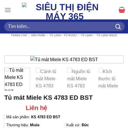
Bỏ
qua
nội
dung
Tìm
kiếm:
TRANG CHỦ
/
SẢN PHẨM
/
TỦ LẠNH - TỦ RƯỢU
/
TỦ LẠNH
/
TỦ LẠNH MIELE
Tủ mát Miele KS 4783 ED BST
Liên hệ
Mã sản phẩm:
KS 4783 ED BST
Thương hiệu:
Miele
Xuất xứ:
Đức