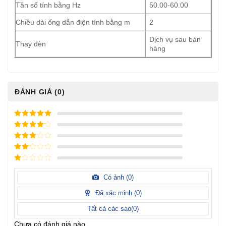
Tần số tính bằng Hz
50.00-60.00
Chiều dài ống dẫn điện tính bằng m
2
Dịch vụ sau bán
Thay đèn
hàng
ĐÁNH GIÁ (0)
5
/ 5 điểm
4
/ 5
điểm
3
/ 5
điểm
2
/
5
1
điểm
/
Có ảnh (
0
)
5
điểm
Đã xác minh (
0
)
Tất cả các sao(
0
)
Chưa có đánh giá nào.