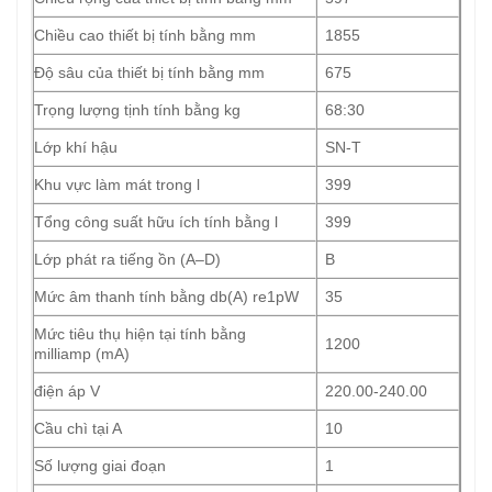
Chiều cao thiết bị tính bằng mm
1855
Độ sâu của thiết bị tính bằng mm
675
Trọng lượng tịnh tính bằng kg
68:30
Lớp khí hậu
SN-T
Khu vực làm mát trong l
399
Tổng công suất hữu ích tính bằng l
399
Lớp phát ra tiếng ồn (A–D)
B
Mức âm thanh tính bằng db(A) re1pW
35
Mức tiêu thụ hiện tại tính bằng
1200
milliamp (mA)
điện áp V
220.00-240.00
Cầu chì tại A
10
Số lượng giai đoạn
1