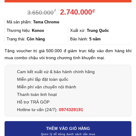
Giá
Giá
2.740.000
₫
₫
3.650.000
gốc
hiện
Mã sản phẩm:
Tema Chrome
là:
tại
3.650.000₫.
là:
Thương hiệu:
Konox
Xuất xứ:
Trung Quốc
2.740.000₫.
Trạng thái:
Còn hàng
Bảo hành:
5 năm
Tặng voucher trị giá 500.000 đ giảm trực tiếp vào đơn hàng khi
mua combo chậu vòi trong chương tình khuyến mại.
Cam kết xuất xứ & bảo hành chính hãng
Miễn phí lắp đặt toàn quốc
Miễn phí vận chuyển nội thành
Thanh toán linh hoạt
Hỗ trợ TRẢ GÓP
Hotline tư vấn (24/7):
0974329191
THÊM VÀO GIỎ HÀNG