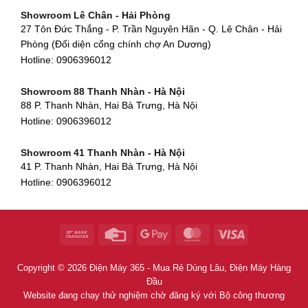
Showroom Tân Bình - TP. HCM
652 Nguyễn Hữu Thọ, Khuê Trung, Cẩm Lệ, Đà Nẵng
Showroom Lê Chân - Hải Phòng
90 Đ. Cộng Hòa, Phường 4, Tân Bình, TP HCM
Hotline:
0906396012
27 Tôn Đức Thắng - P. Trần Nguyên Hãn - Q. Lê Chân - Hải
Hotline:
0906396012
Phòng (Đối diện cổng chính chợ An Dương)
Showroom Huế
Hotline:
0906396012
54 Hùng Vương, Phú Hội, Thành phố Huế, Thừa Thiên Huế
Hotline:
0906396012
Showroom 88 Thanh Nhàn - Hà Nội
88 P. Thanh Nhàn, Hai Bà Trưng, Hà Nội
Showroom Hà Tĩnh
Hotline:
0906396012
82 Quang Trung, Thạch Quý, Hà Tĩnh
Hotline:
0906396012
Showroom 41 Thanh Nhàn - Hà Nội
41 P. Thanh Nhàn, Hai Bà Trưng, Hà Nội
Showroom Quy Nhơn - Bình Định
Hotline:
0906396012
956 Trần Hưng Đạo, P, Thành phố Quy Nhơn, Bình Định
Hotline:
0906396012
Showroom Tây Sơn - Hà Nội
268 P. Tây Sơn, Trung Liệt, Đống Đa, Hà Nội
Hotline:
0906396012
Copyright © 2026 Điện Máy 365 - Mua Rẻ Dùng Lâu, Điện Máy Hàng
Showroom Khâm Thiên - Hà Nội
Đầu
398B Khâm Thiên, Thổ Quan, Đống Đa, Hà Nội
Website đang chạy thử nghiệm chờ đăng ký với Bộ công thương
Hotline:
0906396012