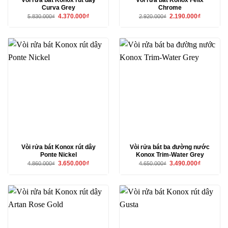
Vòi rửa bát Konox rút dây
Vòi rửa bát Konox Felix
Curva Grey
Chrome
Giá
Giá
Giá
Giá
4.370.000
₫
2.190.000
₫
5.830.000
₫
2.920.000
₫
gốc
hiện
gốc
hiện
là:
tại
là:
tại
5.830.000₫.
là:
2.920.000₫.
là:
4.370.000₫.
2.190.000₫
Vòi rửa bát Konox rút dây
Vòi rửa bát ba đường nước
Ponte Nickel
Konox Trim-Water Grey
Giá
Giá
Giá
Giá
3.650.000
₫
3.490.000
₫
4.860.000
₫
4.650.000
₫
gốc
hiện
gốc
hiện
là:
tại
là:
tại
4.860.000₫.
là:
4.650.000₫.
là:
3.650.000₫.
3.490.000₫