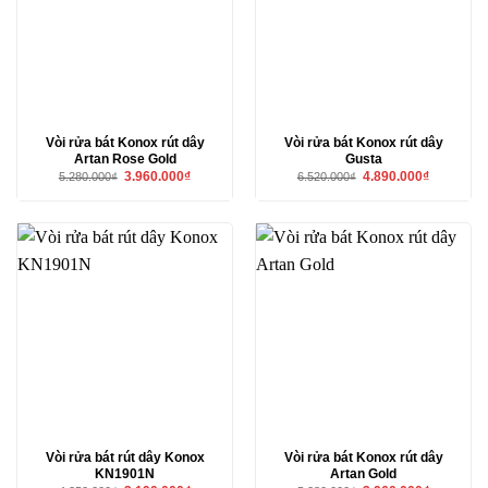
Vòi rửa bát Konox rút dây
Vòi rửa bát Konox rút dây
Artan Rose Gold
Gusta
Giá
Giá
Giá
Giá
3.960.000
₫
4.890.000
₫
5.280.000
₫
6.520.000
₫
gốc
hiện
gốc
hiện
là:
tại
là:
tại
5.280.000₫.
là:
6.520.000₫.
là:
3.960.000₫.
4.890.000₫
Vòi rửa bát rút dây Konox
Vòi rửa bát Konox rút dây
KN1901N
Artan Gold