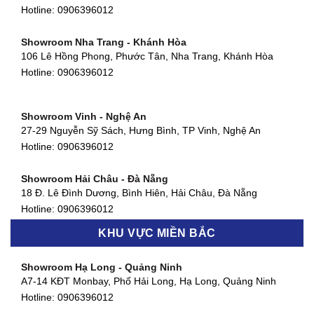
Showroom Thuận An - Bình Dương
Hotline:
0906396012
66 đường DT743, An Phú, Thuận An, Bình Dương
Hotline:
0906396012
Showroom Nha Trang - Khánh Hòa
106 Lê Hồng Phong, Phước Tân, Nha Trang, Khánh Hòa
Showroom Quận 11 - TP. HCM
Hotline:
0906396012
1411 Đường 3/2, Phường 16, Quận 11, TP. HCM
Hotline:
0906396012
Showroom Vinh - Nghệ An
Showroom Quận 4 - TP. HCM
27-29 Nguyễn Sỹ Sách, Hưng Bình, TP Vinh, Nghệ An
127 Khánh Hội, Phường 3, Quận 4,TP. HCM
Hotline:
0906396012
Hotline:
0906396012
Showroom Hải Châu - Đà Nẵng
Showroom Quận 7 - TP. HCM
18 Đ. Lê Đình Dương, Bình Hiên, Hải Châu, Đà Nẵng
877 Huỳnh Tấn Phát, Phú Thuận, Quận 7, TP HCM
Hotline:
0906396012
Hotline:
0906396012
KHU VỰC MIỀN BẮC
Showroom Thanh Khê - Đà Nẵng
Showroom Gò Vấp - TP. HCM
475 Điện Biên Phủ, Thanh Khê Đông, Thanh Khê, Đà Nẵng
Showroom Hạ Long - Quảng Ninh
580 Phan Văn Trị, Phường 7, Quận 5, TP HCM
Hotline:
0906396012
A7-14 KĐT Monbay, Phố Hải Long, Hạ Long, Quảng Ninh
Hotline:
0906396012
Hotline:
0906396012
Showroom Cẩm Lệ - Đà Nẵng