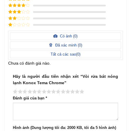
5
/ 5 điểm
4
/ 5
điểm
3
/ 5
điểm
2
/
5
1
điểm
/
Có ảnh (
0
)
5
điểm
Đã xác minh (
0
)
Tất cả các sao(
0
)
Chưa có đánh giá nào.
Hãy là người đầu tiên nhận xét “Vòi rửa bát nóng
lạnh Konox Tema Chrome”
Đánh giá của bạn
*
Hình ảnh (Dung lượng tối đa: 2000 KB, tối đa 5 hình ảnh)