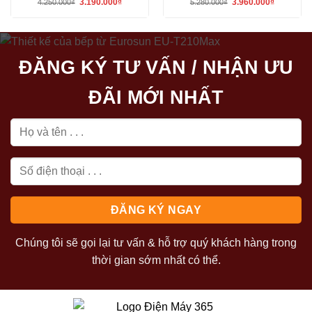
Giá
Giá
Giá
Giá
3.190.000
₫
3.960.000
₫
4.250.000
₫
5.280.000
₫
gốc
hiện
gốc
hiện
là:
tại
là:
tại
4.250.000₫.
là:
5.280.000₫.
là:
3.190.000₫.
3.960.000₫
ĐĂNG KÝ TƯ VẤN / NHẬN ƯU
ĐÃI MỚI NHẤT
Chúng tôi sẽ gọi lại tư vấn & hỗ trợ quý khách hàng trong
thời gian sớm nhất có thể.