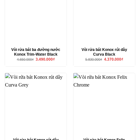
Vòi rửa bát ba đường nước
Vòi rửa bát Konox rút dây
Konox Trim-Water Black
Curva Black
Giá
Giá
Giá
Giá
3.490.000
₫
4.370.000
₫
4.650.000
₫
5.830.000
₫
gốc
hiện
gốc
hiện
là:
tại
là:
tại
4.650.000₫.
là:
5.830.000₫.
là:
3.490.000₫.
4.370.000₫