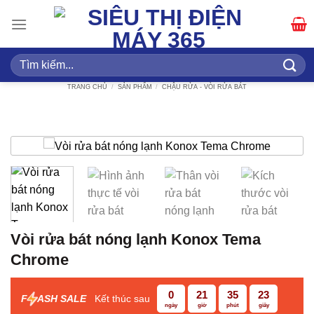
Bỏ
qua
nội
dung
Tìm
kiếm:
TRANG CHỦ
/
SẢN PHẨM
/
CHẬU RỬA - VÒI RỬA BÁT
Vòi rửa bát nóng lạnh Konox Tema
Chrome
0
21
35
23
F
ASH SALE
Kết thúc sau
ngày
giờ
phút
giây