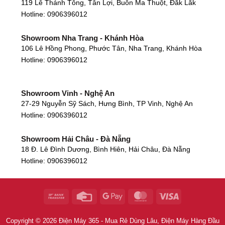
119 Lê Thánh Tông, Tân Lợi, Buôn Ma Thuột, Đắk Lắk
Hotline:
0906396012
Showroom Nha Trang - Khánh Hòa
106 Lê Hồng Phong, Phước Tân, Nha Trang, Khánh Hòa
Hotline:
0906396012
Showroom Vinh - Nghệ An
27-29 Nguyễn Sỹ Sách, Hưng Bình, TP Vinh, Nghệ An
Hotline:
0906396012
Showroom Hải Châu - Đà Nẵng
18 Đ. Lê Đình Dương, Bình Hiên, Hải Châu, Đà Nẵng
Hotline:
0906396012
Showroom Thanh Khê - Đà Nẵng
475 Điện Biên Phủ, Thanh Khê Đông, Thanh Khê, Đà
Nẵng
Hotline:
0906396012
Copyright © 2026 Điện Máy 365 - Mua Rẻ Dùng Lâu, Điện Máy Hàng Đầu