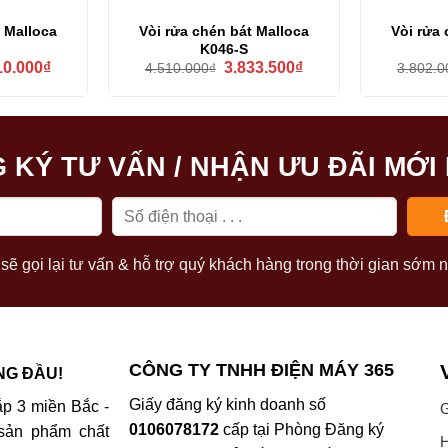
t Malloca
Vòi rửa chén bát Malloca
Vòi rửa 
K046-S
Giá
Giá
Giá
10.000
₫
3.833.500
₫
4.510.000
₫
3.802.0
hiện
gốc
hiện
tại
là:
tại
0.000₫.
là:
4.510.000₫.
là:
2.810.000₫.
3.833.500₫.
 KÝ TƯ VẤN / NHẬN ƯU ĐÃI MỚI
sẽ gọi lại tư vấn & hỗ trợ quý khách hàng trong thời gian sớm n
CÔNG TY TNHH ĐIỆN MÁY 365
NG ĐẦU!
Giấy đăng ký kinh doanh số
p 3 miền Bắc -
G
0106078172
cấp tại Phòng Đăng ký
sản phẩm chất
H