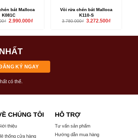
chén bát Malloca
Vòi rửa chén bát Malloca
K081C
K110-S
Giá
Giá
Giá
Giá
2.990.000
₫
3.272.500
₫
00
₫
3.780.000
₫
gốc
hiện
gốc
hiện
là:
tại
là:
tại
3.802.000₫.
là:
3.780.000₫.
là:
2.990.000₫.
3.272.500₫.
 NHẤT
hất có thể.
VỀ CHÚNG TÔI
HỖ TRỢ
iới thiệu
Tư vấn sản phẩm
Hướng dẫn mua hàng
ệ thống cửa hàng