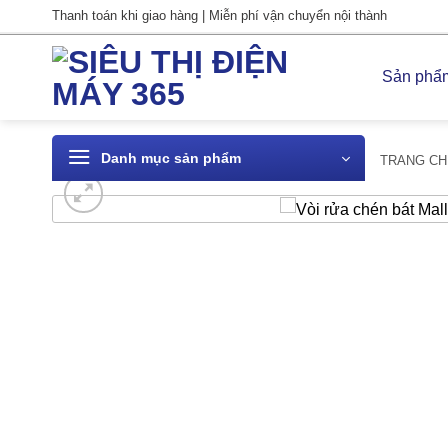
Bỏ
Thanh toán khi giao hàng | Miễn phí vận chuyển nội thành
qua
nội
Sản phẩ
dung
Danh mục sản phẩm
TRANG CH