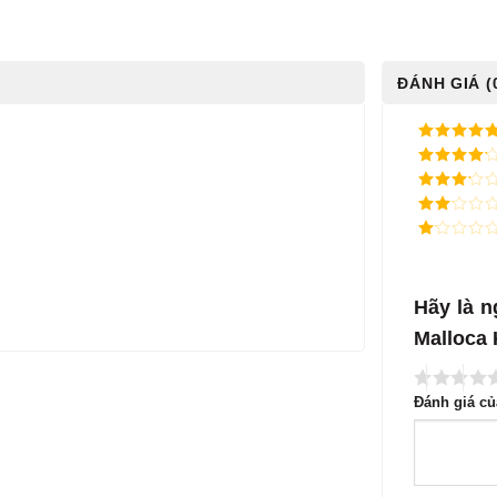
ĐÁNH GIÁ (
5
/ 5 điểm
4
/ 5
điểm
3
/ 5
điểm
2
/
5
1
điểm
/
5
điểm
Hãy là n
Malloca
Đánh giá c