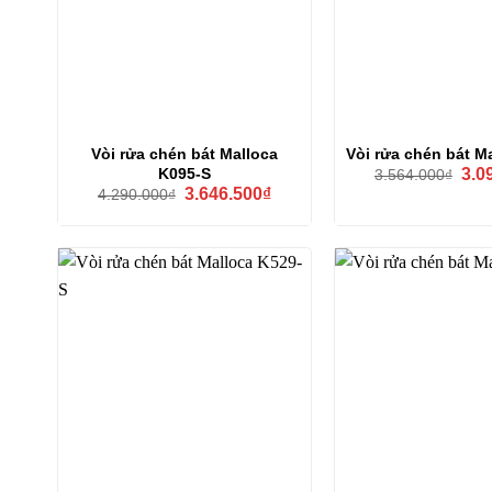
Vòi rửa chén bát Malloca
Vòi rửa chén bát M
Giá
K095-S
3.0
3.564.000
₫
gốc
Giá
Giá
3.646.500
₫
4.290.000
₫
là:
gốc
hiện
3.56
là:
tại
4.290.000₫.
là:
3.646.500₫.