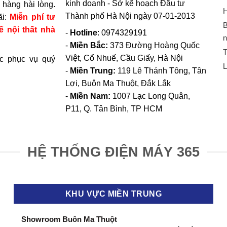
kinh doanh - Sở kế hoạch Đầu tư
hàng hài lòng.
H
Thành phố Hà Nội ngày 07-01-2013
ãi:
Miễn phí tư
B
ế nội thất nhà
-
Hotline
: 0974329191
n
-
Miền Bắc:
373 Đường Hoàng Quốc
T
Việt, Cổ Nhuế, Cầu Giấy, Hà Nội
c phục vụ quý
L
-
Miền Trung:
119 Lê Thánh Tông, Tân
Lợi, Buôn Ma Thuột, Đắk Lắk
-
Miền Nam:
1007 Lạc Long Quân,
P11, Q. Tân Bình, TP HCM
HỆ THỐNG ĐIỆN MÁY 365
KHU VỰC MIỀN TRUNG
Showroom Buôn Ma Thuột