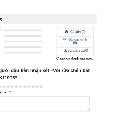
0)
Có ảnh (
0
)
Đã xác minh
(
0
)
Tất cả các sao(
0
)
Chưa có đánh giá nào.
gười đầu tiên nhận xét “Vòi rửa chén bát
 K119T3”
ủa bạn
*