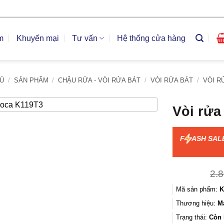
m
Khuyến mại
Tư vấn
Hệ thống cửa hàng
Ủ
/
SẢN PHẨM
/
CHẬU RỬA - VÒI RỬA BÁT
/
VÒI RỬA BÁT
/
VÒI R
Vòi rửa
F
ASH SAL
2.
Mã sản phẩm:
K
Thương hiệu:
M
Trạng thái:
Còn 