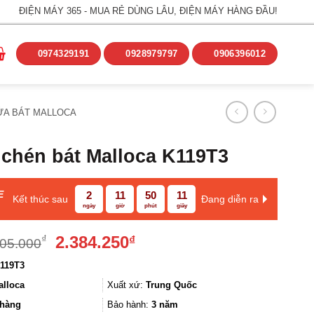
ĐIỆN MÁY 365 - MUA RẺ DÙNG LÂU, ĐIỆN MÁY HÀNG ĐẦU!
0974329191
0928979797
0906396012
ỬA BÁT MALLOCA
 chén bát Malloca K119T3
E
2
11
50
11
Kết thúc sau
Đang diễn ra
ngày
giờ
phút
giây
Giá
Giá
2.384.250
₫
₫
805.000
gốc
hiện
119T3
là:
tại
2.805.000₫.
là:
alloca
Xuất xứ:
Trung Quốc
2.384.250₫.
hàng
Bảo hành:
3 năm