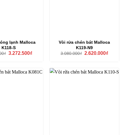
nóng lạnh Malloca
Vòi rửa chén bát Malloca
K118-S
K119-N9
Giá
Giá
Giá
Giá
3.272.500
₫
2.620.000
₫
00
₫
3.080.000
₫
gốc
hiện
gốc
hiện
là:
tại
là:
tại
3.850.000₫.
là:
3.080.000₫.
là:
3.272.500₫.
2.620.000₫.