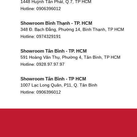
1448 Huỳnh Tấn Phát, Q.7, TP HCM
Hotline:
0906396012
Showroom Bình Thạnh - TP. HCM
348 Đ. Bạch Đằng, Phường 14, Bình Thạnh, TP HCM
Hotline:
0974329191
Showroom Tân Bình - TP. HCM
591 Hoàng Văn Thụ, Phường 4, Tân Bình, TP HCM
Hotline: 0928.97.97.97
Showroom Tân Bình - TP HCM
1007 Lạc Long Quân, P11, Q. Tân Bình
Hotline:
0906396012
Showroom Biên Hòa - Đồng Nai
452 Nguyễn Ái Quốc, Tân Tiến, TP. Biên Hòa, Đồng Nai
Hotline:
0906396012
Showroom Thuận An - Bình Dương