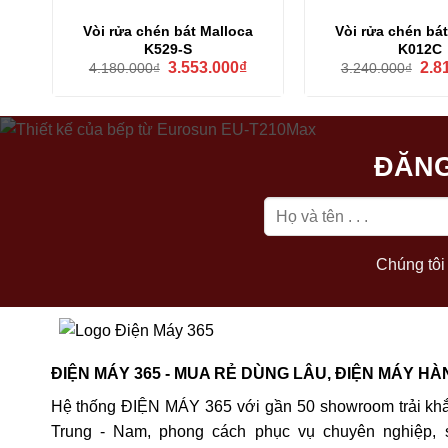
Vòi rửa chén bát Malloca
Vòi rửa chén bá
K529-S
K012C
Giá
Giá
Giá
3.553.000
₫
2.8
4.180.000
₫
3.240.000
₫
gốc
hiện
gốc
là:
tại
là:
4.180.000₫.
là:
3.24
3.553.000₫.
ĐĂNG
Chúng tôi 
ĐIỆN MÁY 365 - MUA RẺ DÙNG LÂU, ĐIỆN MÁY HÀ
Hệ thống ĐIỆN MÁY 365 với gần 50 showroom trải khắ
Trung - Nam, phong cách phục vụ chuyên nghiệp, 