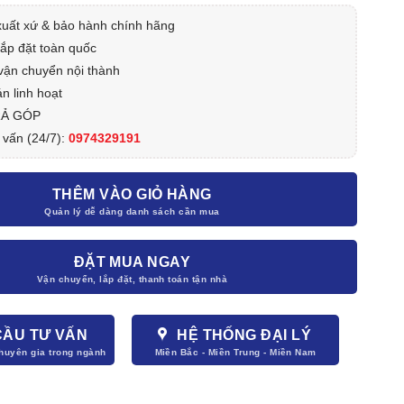
xuất xứ & bảo hành chính hãng
lắp đặt toàn quốc
vận chuyển nội thành
n linh hoạt
RẢ GÓP
 vấn (24/7):
0974329191
THÊM VÀO GIỎ HÀNG
ĐẶT MUA NGAY
CẦU TƯ VẤN
HỆ THỐNG ĐẠI LÝ