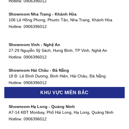
Hotline:
0906396012
66 đường DT743, An Phú, Thuận An, Bình Dương
Hotline:
0906396012
Showroom Nha Trang - Khánh Hòa
106 Lê Hồng Phong, Phước Tân, Nha Trang, Khánh Hòa
Showroom Quận 11 - TP. HCM
Hotline:
0906396012
1411 Đường 3/2, Phường 16, Quận 11, TP. HCM
Hotline:
0906396012
Showroom Vinh - Nghệ An
Showroom Quận 4 - TP. HCM
27-29 Nguyễn Sỹ Sách, Hưng Bình, TP Vinh, Nghệ An
127 Khánh Hội, Phường 3, Quận 4,TP. HCM
Hotline:
0906396012
Hotline:
0906396012
Showroom Hải Châu - Đà Nẵng
Showroom Quận 7 - TP. HCM
18 Đ. Lê Đình Dương, Bình Hiên, Hải Châu, Đà Nẵng
877 Huỳnh Tấn Phát, Phú Thuận, Quận 7, TP HCM
Hotline:
0906396012
Hotline:
0906396012
KHU VỰC MIỀN BẮC
Showroom Thanh Khê - Đà Nẵng
Showroom Gò Vấp - TP. HCM
475 Điện Biên Phủ, Thanh Khê Đông, Thanh Khê, Đà Nẵng
Showroom Hạ Long - Quảng Ninh
580 Phan Văn Trị, Phường 7, Quận 5, TP HCM
Hotline:
0906396012
A7-14 KĐT Monbay, Phố Hải Long, Hạ Long, Quảng Ninh
Hotline:
0906396012
Hotline:
0906396012
Showroom Cẩm Lệ - Đà Nẵng
Showroom Tân Bình - TP. HCM
652 Nguyễn Hữu Thọ, Khuê Trung, Cẩm Lệ, Đà Nẵng