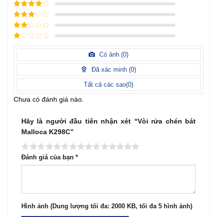
5
/ 5 điểm
4
/ 5
điểm
3
/ 5
điểm
2
/
5
1
điểm
/
Có ảnh (
0
)
5
điểm
Đã xác minh (
0
)
Tất cả các sao(
0
)
Chưa có đánh giá nào.
Hãy là người đầu tiên nhận xét “Vòi rửa chén bát
Malloca K298C”
Đánh giá của bạn
*
Hình ảnh (Dung lượng tối đa: 2000 KB, tối đa 5 hình ảnh)