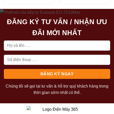
gốc
hiện
gốc
hiện
là:
tại
là:
tại
5.170.000₫.
là:
4.510.000₫.
là:
4.394.500₫.
3.833.500₫
ĐĂNG KÝ TƯ VẤN / NHẬN ƯU
ĐÃI MỚI NHẤT
Chúng tôi sẽ gọi lại tư vấn & hỗ trợ quý khách hàng trong
thời gian sớm nhất có thể.