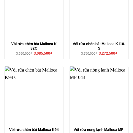
Vòi rửa chén bát Malloca K
Vòi rửa chén bát Malloca K110-
82C
S
Giá
Giá
Giá
Giá
3.085.500
₫
3.272.500
₫
3.630.000
₫
3.780.000
₫
gốc
hiện
gốc
hiện
là:
tại
là:
tại
3.630.000₫.
là:
3.780.000₫.
là:
3.085.500₫.
3.272.500₫
Vòi rửa chén bát Malloca K94
Vòi rửa nóng lạnh Malloca MF-