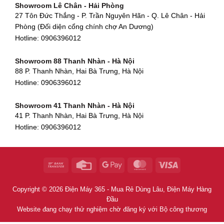
Showroom Lê Chân - Hải Phòng
90 Đ. Cộng Hòa, Phường 4, Tân Bình, TP HCM
Hotline:
0906396012
27 Tôn Đức Thắng - P. Trần Nguyên Hãn - Q. Lê Chân - Hải
Hotline:
0906396012
Phòng (Đối diện cổng chính chợ An Dương)
Showroom Huế
Hotline:
0906396012
54 Hùng Vương, Phú Hội, Thành phố Huế, Thừa Thiên Huế
Hotline:
0906396012
Showroom 88 Thanh Nhàn - Hà Nội
88 P. Thanh Nhàn, Hai Bà Trưng, Hà Nội
Showroom Hà Tĩnh
Hotline:
0906396012
82 Quang Trung, Thạch Quý, Hà Tĩnh
Hotline:
0906396012
Showroom 41 Thanh Nhàn - Hà Nội
41 P. Thanh Nhàn, Hai Bà Trưng, Hà Nội
Showroom Quy Nhơn - Bình Định
Hotline:
0906396012
956 Trần Hưng Đạo, P, Thành phố Quy Nhơn, Bình Định
Hotline:
0906396012
Showroom Tây Sơn - Hà Nội
268 P. Tây Sơn, Trung Liệt, Đống Đa, Hà Nội
Hotline:
0906396012
Copyright © 2026 Điện Máy 365 - Mua Rẻ Dùng Lâu, Điện Máy Hàng
Showroom Khâm Thiên - Hà Nội
Đầu
398B Khâm Thiên, Thổ Quan, Đống Đa, Hà Nội
Website đang chạy thử nghiệm chờ đăng ký với Bộ công thương
Hotline:
0906396012