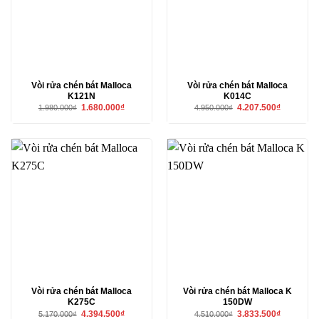
Vòi rửa chén bát Malloca
Vòi rửa chén bát Malloca
K121N
K014C
Giá
Giá
Giá
Giá
1.680.000
₫
4.207.500
₫
1.980.000
₫
4.950.000
₫
gốc
hiện
gốc
hiện
là:
tại
là:
tại
1.980.000₫.
là:
4.950.000₫.
là:
1.680.000₫.
4.207.500₫
Vòi rửa chén bát Malloca
Vòi rửa chén bát Malloca K
K275C
150DW
Giá
Giá
Giá
Giá
4.394.500
₫
3.833.500
₫
5.170.000
₫
4.510.000
₫