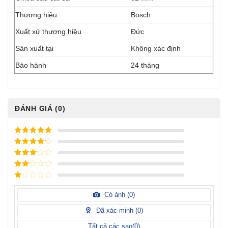
Thương hiệu
Bosch
Xuất xứ thương hiệu
Đức
Sản xuất tại
Không xác định
Bảo hành
24 tháng
ĐÁNH GIÁ (0)
5
/ 5 điểm
4
/ 5
điểm
3
/ 5
điểm
2
/
5
1
điểm
/
Có ảnh (
0
)
5
điểm
Đã xác minh (
0
)
Tất cả các sao(
0
)