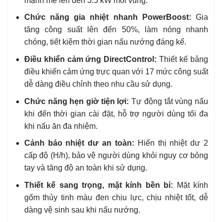
mạnh mẽ lên đến 3.5 kW mỗi vùng.
Chức năng gia nhiệt nhanh PowerBoost:
Gia
tăng công suất lên đến 50%, làm nóng nhanh
chóng, tiết kiệm thời gian nấu nướng đáng kể.
Điều khiển cảm ứng DirectControl:
Thiết kế bảng
điều khiển cảm ứng trực quan với 17 mức công suất
dễ dàng điều chỉnh theo nhu cầu sử dụng.
Chức năng hẹn giờ tiện lợi:
Tự động tắt vùng nấu
khi đến thời gian cài đặt, hỗ trợ người dùng tối đa
khi nấu ăn đa nhiệm.
Cảnh báo nhiệt dư an toàn:
Hiển thị nhiệt dư 2
cấp độ (H/h), bảo vệ người dùng khỏi nguy cơ bỏng
tay và tăng độ an toàn khi sử dụng.
Thiết kế sang trọng, mặt kính bền bỉ:
Mặt kính
gốm thủy tinh màu đen chịu lực, chịu nhiệt tốt, dễ
dàng vệ sinh sau khi nấu nướng.