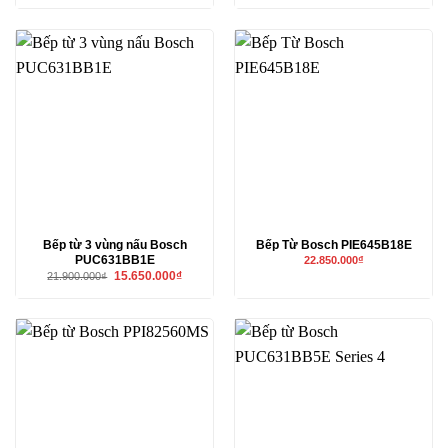
là:
tại
là:
tại
19.990.000₫.
là:
15.590.000₫.
là:
9.500.000₫.
10.990.00
Bếp từ 3 vùng nấu Bosch
Bếp Từ Bosch PIE645B18E
PUC631BB1E
22.850.000
₫
Giá
Giá
15.650.000
₫
21.900.000
₫
gốc
hiện
là:
tại
21.900.000₫.
là:
15.650.000₫.