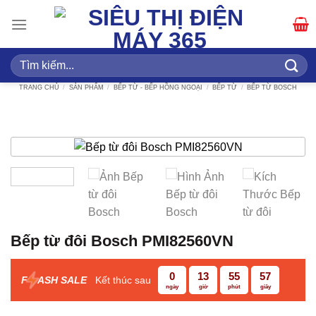
Bỏ
qua
nội
dung
Tìm
kiếm:
TRANG CHỦ
/
SẢN PHẨM
/
BẾP TỪ - BẾP HỒNG NGOẠI
/
BẾP TỪ
/
BẾP TỪ BOSCH
Bếp từ đôi Bosch PMI82560VN
0
13
55
56
F
ASH SALE
Kết thúc sau
ngày
giờ
phút
giây