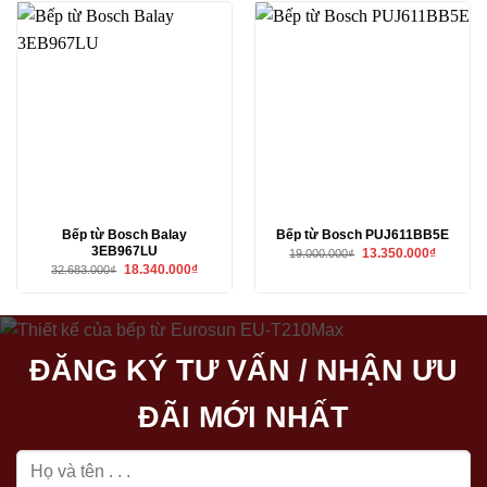
12.340.00
Bếp từ Bosch Balay
Bếp từ Bosch PUJ611BB5E
3EB967LU
Giá
Giá
13.350.000
₫
19.000.000
₫
gốc
hiện
Giá
Giá
18.340.000
₫
32.683.000
₫
là:
tại
gốc
hiện
19.000.000₫.
là:
là:
tại
13.350.00
32.683.000₫.
là:
18.340.000₫.
ĐĂNG KÝ TƯ VẤN / NHẬN ƯU
ĐÃI MỚI NHẤT