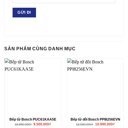
SẢN PHẨM CÙNG DANH MỤC
Bếp từ Bosch PUC61KAA5E
Bếp từ đôi Bosch PPI8256EVN
Giá
Giá
Giá
Giá
9.500.000
₫
10.990.000
₫
19.990.000
₫
15.590.000
₫
gốc
hiện
gốc
hiện