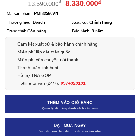
Giá
Giá
8.330.000
₫
₫
13.590.000
gốc
hiện
Mã sản phẩm:
PMI82560VN
là:
tại
13.590.000₫.
là:
Thương hiệu:
Bosch
Xuất xứ:
Chính hãng
8.330.000₫.
Trạng thái:
Còn hàng
Bảo hành:
3 năm
Cam kết xuất xứ & bảo hành chính hãng
Miễn phí lắp đặt toàn quốc
Miễn phí vận chuyển nội thành
Thanh toán linh hoạt
Hỗ trợ TRẢ GÓP
Hotline tư vấn (24/7):
0974329191
THÊM VÀO GIỎ HÀNG
ĐẶT MUA NGAY