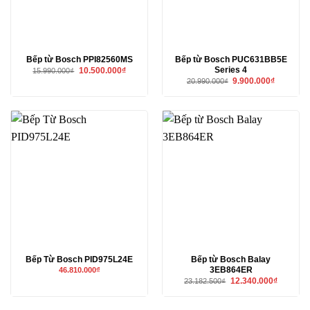
Bếp từ Bosch PPI82560MS
Bếp từ Bosch PUC631BB5E
Series 4
Giá
Giá
10.500.000
₫
15.990.000
₫
gốc
hiện
Giá
Giá
9.900.000
₫
20.990.000
₫
là:
tại
gốc
hiện
15.990.000₫.
là:
là:
tại
10.500.000₫.
20.990.000₫.
là:
9.900.000₫
Bếp Từ Bosch PID975L24E
Bếp từ Bosch Balay
3EB864ER
46.810.000
₫
Giá
Giá
12.340.000
₫
23.182.500
₫
gốc
hiện
là:
tại
23.182.500₫.
là: