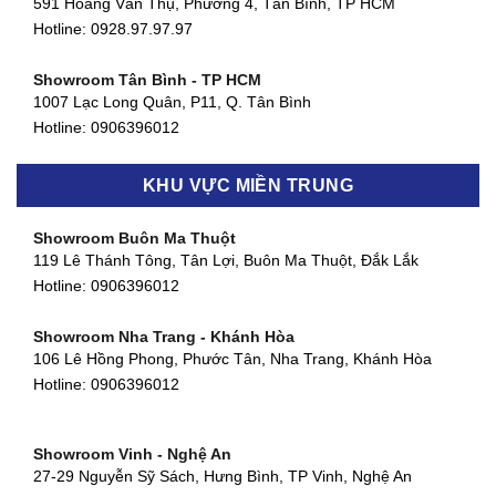
591 Hoàng Văn Thụ, Phường 4, Tân Bình, TP HCM
Hotline: 0928.97.97.97
Showroom Tân Bình - TP HCM
1007 Lạc Long Quân, P11, Q. Tân Bình
Hotline:
0906396012
Showroom Biên Hòa - Đồng Nai
KHU VỰC MIỀN TRUNG
452 Nguyễn Ái Quốc, Tân Tiến, TP. Biên Hòa, Đồng Nai
Hotline:
0906396012
Showroom Buôn Ma Thuột
119 Lê Thánh Tông, Tân Lợi, Buôn Ma Thuột, Đắk Lắk
Showroom Thuận An - Bình Dương
Hotline:
0906396012
66 đường DT743, An Phú, Thuận An, Bình Dương
Hotline:
0906396012
Showroom Nha Trang - Khánh Hòa
106 Lê Hồng Phong, Phước Tân, Nha Trang, Khánh Hòa
Showroom Quận 11 - TP. HCM
Hotline:
0906396012
1411 Đường 3/2, Phường 16, Quận 11, TP. HCM
Hotline:
0906396012
Showroom Vinh - Nghệ An
Showroom Quận 4 - TP. HCM
27-29 Nguyễn Sỹ Sách, Hưng Bình, TP Vinh, Nghệ An