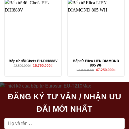
Bếp từ đôi Chefs EH-DIH888V
Bếp từ Elica LIEN DIAMOND
805 WH
Giá
Giá
15.790.000
₫
22.500.000
₫
gốc
hiện
Giá
Giá
47.250.000
₫
62.000.000
₫
là:
tại
gốc
hiện
22.500.000₫.
là:
là:
tại
15.790.000₫.
62.000.000₫.
là:
47.250.00
ĐĂNG KÝ TƯ VẤN / NHẬN ƯU
ĐÃI MỚI NHẤT