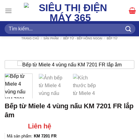
Bỏ
qua
nội
dung
Tìm
kiếm:
TRANG CHỦ
/
SẢN PHẨM
/
BẾP TỪ - BẾP HỒNG NGOẠI
/
BẾP TỪ
Bếp từ Miele 4 vùng nấu KM 7201 FR lắp
âm
Liên hệ
Mã sản phẩm:
KM 7201 FR