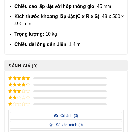
Chiều cao lắp đặt với hộp thông gió:
45
mm
Kích thước khoang lắp đặt (C x R x S):
48 x 560 x
490 mm
Trọng lượng:
10 kg
Chiều dài ống dẫn điện:
1.4 m
ĐÁNH GIÁ (0)
5
/ 5 điểm
4
/ 5
điểm
3
/ 5
điểm
2
/
5
1
điểm
/
Có ảnh (
0
)
5
điểm
Đã xác minh (
0
)