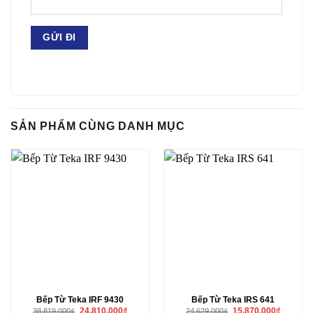
SẢN PHẨM CÙNG DANH MỤC
Bếp Từ Teka IRF 9430
Bếp Từ Teka IRS 641
Giá
Giá
Giá
Giá
24.810.000
₫
15.870.000
₫
38.819.000
₫
24.629.000
₫