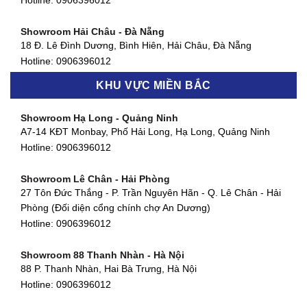
Hotline:
0906396012
Hotline:
0906396012
Showroom Hải Châu - Đà Nẵng
Showroom Quận 7 - TP. HCM
18 Đ. Lê Đình Dương, Bình Hiên, Hải Châu, Đà Nẵng
877 Huỳnh Tấn Phát, Phú Thuận, Quận 7, TP HCM
Hotline:
0906396012
Hotline:
0906396012
KHU VỰC MIỀN BẮC
Showroom Thanh Khê - Đà Nẵng
Showroom Gò Vấp - TP. HCM
475 Điện Biên Phủ, Thanh Khê Đông, Thanh Khê, Đà Nẵng
Showroom Hạ Long - Quảng Ninh
580 Phan Văn Trị, Phường 7, Quận 5, TP HCM
Hotline:
0906396012
A7-14 KĐT Monbay, Phố Hải Long, Hạ Long, Quảng Ninh
Hotline:
0906396012
Hotline:
0906396012
Showroom Cẩm Lệ - Đà Nẵng
Showroom Tân Bình - TP. HCM
652 Nguyễn Hữu Thọ, Khuê Trung, Cẩm Lệ, Đà Nẵng
Showroom Lê Chân - Hải Phòng
90 Đ. Cộng Hòa, Phường 4, Tân Bình, TP HCM
Hotline:
0906396012
27 Tôn Đức Thắng - P. Trần Nguyên Hãn - Q. Lê Chân - Hải
Hotline:
0906396012
Phòng (Đối diện cổng chính chợ An Dương)
Showroom Huế
Hotline:
0906396012
54 Hùng Vương, Phú Hội, Thành phố Huế, Thừa Thiên Huế
Hotline:
0906396012
Showroom 88 Thanh Nhàn - Hà Nội
88 P. Thanh Nhàn, Hai Bà Trưng, Hà Nội
Showroom Hà Tĩnh
Hotline:
0906396012
82 Quang Trung, Thạch Quý, Hà Tĩnh
Hotline:
0906396012