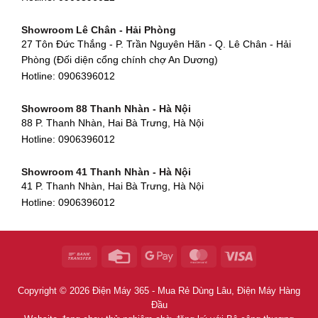
Showroom Cẩm Lệ - Đà Nẵng
Showroom Tân Bình - TP. HCM
652 Nguyễn Hữu Thọ, Khuê Trung, Cẩm Lệ, Đà Nẵng
Showroom Lê Chân - Hải Phòng
90 Đ. Cộng Hòa, Phường 4, Tân Bình, TP HCM
Hotline:
0906396012
27 Tôn Đức Thắng - P. Trần Nguyên Hãn - Q. Lê Chân - Hải
Hotline:
0906396012
Phòng (Đối diện cổng chính chợ An Dương)
Showroom Huế
Hotline:
0906396012
54 Hùng Vương, Phú Hội, Thành phố Huế, Thừa Thiên Huế
Hotline:
0906396012
Showroom 88 Thanh Nhàn - Hà Nội
88 P. Thanh Nhàn, Hai Bà Trưng, Hà Nội
Showroom Hà Tĩnh
Hotline:
0906396012
82 Quang Trung, Thạch Quý, Hà Tĩnh
Hotline:
0906396012
Showroom 41 Thanh Nhàn - Hà Nội
41 P. Thanh Nhàn, Hai Bà Trưng, Hà Nội
Showroom Quy Nhơn - Bình Định
Hotline:
0906396012
956 Trần Hưng Đạo, P, Thành phố Quy Nhơn, Bình Định
Hotline:
0906396012
Showroom Tây Sơn - Hà Nội
268 P. Tây Sơn, Trung Liệt, Đống Đa, Hà Nội
Hotline:
0906396012
Copyright © 2026 Điện Máy 365 - Mua Rẻ Dùng Lâu, Điện Máy Hàng
Showroom Khâm Thiên - Hà Nội
Đầu
398B Khâm Thiên, Thổ Quan, Đống Đa, Hà Nội