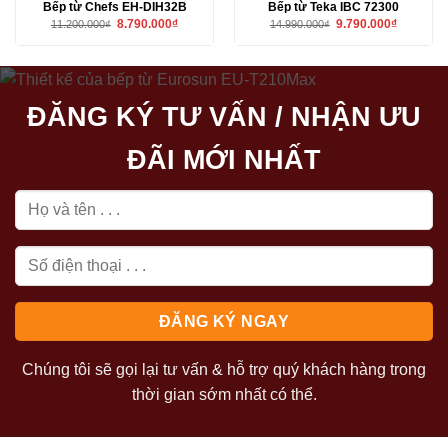
Bếp từ Chefs EH-DIH32B
Bếp từ Teka IBC 72300
Giá
Giá
Giá
Giá
8.790.000
₫
9.790.000
₫
11.200.000
₫
14.990.000
₫
gốc
hiện
gốc
hiện
là:
tại
là:
tại
11.200.000₫.
là:
14.990.000₫.
là:
8.790.000₫.
9.790.000₫
ĐĂNG KÝ TƯ VẤN / NHẬN ƯU
ĐÃI MỚI NHẤT
Chúng tôi sẽ gọi lại tư vấn & hỗ trợ quý khách hàng trong
thời gian sớm nhất có thể.