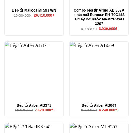
Bếp từ Malloca MI 593 WN
Combo bếp từ Arber AB 367A
+ hút mùi Eurosun EH-70C18S
Giá
Giá
20.410.000
₫
23.600.000
₫
gốc
hiện
+ máy lọc nước Newlife WPU
là:
tại
3207
23.600.000₫.
là:
20.410.000₫.
Giá
Giá
6.930.000
₫
9.900.000
₫
gốc
hiện
là:
tại
9.900.000₫.
là:
6.930.000₫
Bếp từ Arber AB371
Bếp từ Arber AB669
Giá
Giá
Giá
Giá
7.670.000
₫
4.240.000
₫
10.450.000
₫
6.700.000
₫
gốc
hiện
gốc
hiện
là:
tại
là:
tại
10.450.000₫.
là:
6.700.000₫.
là:
7.670.000₫.
4.240.000₫