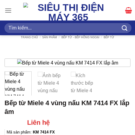
Bỏ
qua
nội
dung
Tìm
kiếm:
TRANG CHỦ
/
SẢN PHẨM
/
BẾP TỪ - BẾP HỒNG NGOẠI
/
BẾP TỪ
Bếp từ Miele 4 vùng nấu KM 7414 FX lắp
âm
Liên hệ
Mã sản phẩm:
KM 7414 FX