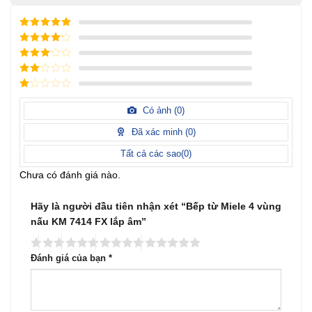
5
/ 5 điểm
4
/ 5
điểm
3
/ 5
điểm
2
/
5
1
điểm
/
Có ảnh (
0
)
5
điểm
Đã xác minh (
0
)
Tất cả các sao(
0
)
Chưa có đánh giá nào.
Hãy là người đầu tiên nhận xét “Bếp từ Miele 4 vùng
nấu KM 7414 FX lắp âm”
Đánh giá của bạn
*