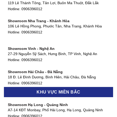
119 Lê Thánh Tông, Tân Lợi, Buôn Ma Thuột, Đắk Lắk
Showroom Thuận An - Bình Dương
Hotline:
0906396012
66 đường DT743, An Phú, Thuận An, Bình Dương
Hotline:
0906396012
Showroom Nha Trang - Khánh Hòa
106 Lê Hồng Phong, Phước Tân, Nha Trang, Khánh Hòa
Showroom Quận 11 - TP. HCM
Hotline:
0906396012
1411 Đường 3/2, Phường 16, Quận 11, TP. HCM
Hotline:
0906396012
Showroom Vinh - Nghệ An
Showroom Quận 4 - TP. HCM
27-29 Nguyễn Sỹ Sách, Hưng Bình, TP Vinh, Nghệ An
127 Khánh Hội, Phường 3, Quận 4,TP. HCM
Hotline:
0906396012
Hotline:
0906396012
Showroom Hải Châu - Đà Nẵng
Showroom Quận 7 - TP. HCM
18 Đ. Lê Đình Dương, Bình Hiên, Hải Châu, Đà Nẵng
877 Huỳnh Tấn Phát, Phú Thuận, Quận 7, TP HCM
Hotline:
0906396012
Hotline:
0906396012
KHU VỰC MIỀN BẮC
Showroom Thanh Khê - Đà Nẵng
Showroom Gò Vấp - TP. HCM
475 Điện Biên Phủ, Thanh Khê Đông, Thanh Khê, Đà Nẵng
Showroom Hạ Long - Quảng Ninh
580 Phan Văn Trị, Phường 7, Quận 5, TP HCM
Hotline:
0906396012
A7-14 KĐT Monbay, Phố Hải Long, Hạ Long, Quảng Ninh
Hotline:
0906396012
Hotline:
0906396012