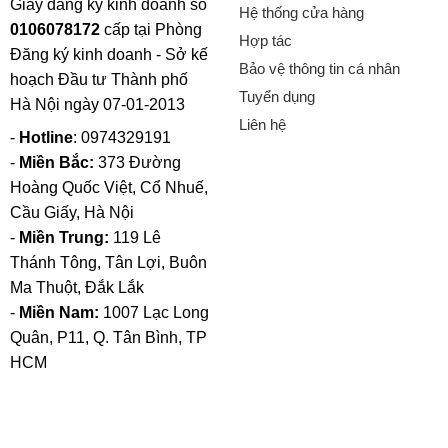
Giấy đăng ký kinh doanh số
Hệ thống cửa hàng
0106078172
cấp tại Phòng
Hợp tác
Đăng ký kinh doanh - Sở kế
Bảo vệ thông tin cá nhân
hoạch Đầu tư Thành phố
Tuyển dụng
Hà Nội ngày 07-01-2013
Liên hệ
-
Hotline
: 0974329191
-
Miền Bắc:
373 Đường
Hoàng Quốc Việt, Cổ Nhuế,
Cầu Giấy, Hà Nội
-
Miền Trung:
119 Lê
Thánh Tông, Tân Lợi, Buôn
Ma Thuột, Đắk Lắk
-
Miền Nam:
1007 Lạc Long
Quân, P11, Q. Tân Bình, TP
HCM