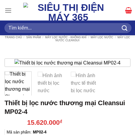
Bỏ
qua
nội
dung
Tìm
kiếm:
TRANG CHỦ
/
SẢN PHẨM
/
MÁY LỌC NƯỚC - KHÔNG KHÍ
/
MÁY LỌC NƯỚC
/
MÁY LỌC
NƯỚC CLEANSUI
Thiết bị lọc nước thương mại Cleansui
MP02-4
15.620.000
₫
Mã sản phẩm:
MP02-4