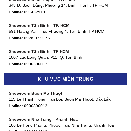
348 Đ. Bạch Đằng, Phường 14, Bình Thạnh, TP HCM
Hotline:
0974329191
Showroom Tân Bình - TP. HCM
591 Hoàng Văn Thụ, Phường 4, Tân Bình, TP HCM
Hotline: 0928.97.97.97
Showroom Tân Bình - TP HCM
1007 Lạc Long Quân, P11, Q. Tân Bình
Hotline:
0906396012
Showroom Biên Hòa - Đồng Nai
KHU VỰC MIỀN TRUNG
452 Nguyễn Ái Quốc, Tân Tiến, TP. Biên Hòa, Đồng Nai
Hotline:
0906396012
Showroom Buôn Ma Thuột
119 Lê Thánh Tông, Tân Lợi, Buôn Ma Thuột, Đắk Lắk
Showroom Thuận An - Bình Dương
Hotline:
0906396012
66 đường DT743, An Phú, Thuận An, Bình Dương
Hotline:
0906396012
Showroom Nha Trang - Khánh Hòa
106 Lê Hồng Phong, Phước Tân, Nha Trang, Khánh Hòa
Showroom Quận 11 - TP. HCM