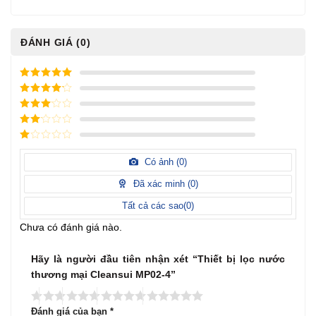
ĐÁNH GIÁ (0)
5
/ 5 điểm
4
/ 5
điểm
3
/ 5
điểm
2
/
5
1
điểm
/
Có ảnh (
0
)
5
điểm
Đã xác minh (
0
)
Tất cả các sao(
0
)
Chưa có đánh giá nào.
Hãy là người đầu tiên nhận xét “Thiết bị lọc nước
thương mại Cleansui MP02-4”
Đánh giá của bạn
*