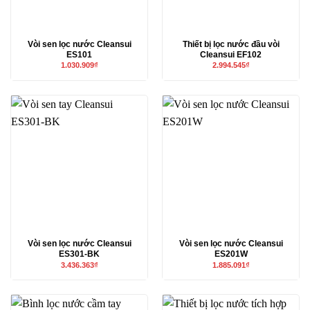
Vòi sen lọc nước Cleansui
Thiết bị lọc nước đầu vòi
ES101
Cleansui EF102
1.030.909
₫
2.994.545
₫
Vòi sen lọc nước Cleansui
Vòi sen lọc nước Cleansui
ES301-BK
ES201W
3.436.363
₫
1.885.091
₫