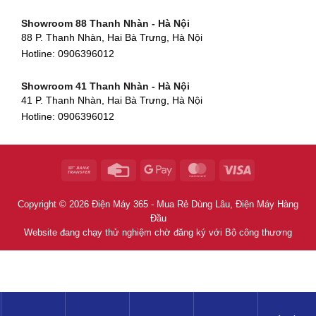
Hotline:
0906396012
Showroom 88 Thanh Nhàn - Hà Nội
88 P. Thanh Nhàn, Hai Bà Trưng, Hà Nội
Showroom Hà Tĩnh
Hotline:
0906396012
82 Quang Trung, Thạch Quý, Hà Tĩnh
Hotline:
0906396012
Showroom 41 Thanh Nhàn - Hà Nội
41 P. Thanh Nhàn, Hai Bà Trưng, Hà Nội
Showroom Quy Nhơn - Bình Định
Hotline:
0906396012
956 Trần Hưng Đạo, P, Thành phố Quy Nhơn, Bình Định
Hotline:
0906396012
Showroom Tây Sơn - Hà Nội
268 P. Tây Sơn, Trung Liệt, Đống Đa, Hà Nội
Hotline:
0906396012
Copyright © 2026 Điện Máy 365 - Mua Rẻ Dùng Lâu, Điện Máy Hàng
Showroom Khâm Thiên - Hà Nội
Đầu
398B Khâm Thiên, Thổ Quan, Đống Đa, Hà Nội
Website đang chạy thử nghiệm chờ đăng ký với Bộ công thương
Hotline:
0906396012
Showroom Thái Thịnh - Hà Nội
106 P. Thái Thịnh, Ngã Tư Sở, Đống Đa, Hà Nội
Hotline:
0906396012