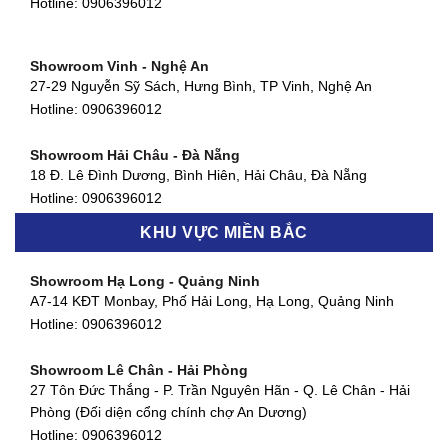
Hotline:
0906396012
1411 Đường 3/2, Phường 16, Quận 11, TP. HCM
Hotline:
0906396012
Showroom Vinh - Nghệ An
Showroom Quận 4 - TP. HCM
27-29 Nguyễn Sỹ Sách, Hưng Bình, TP Vinh, Nghệ An
127 Khánh Hội, Phường 3, Quận 4,TP. HCM
Hotline:
0906396012
Hotline:
0906396012
Showroom Hải Châu - Đà Nẵng
Showroom Quận 7 - TP. HCM
18 Đ. Lê Đình Dương, Bình Hiên, Hải Châu, Đà Nẵng
877 Huỳnh Tấn Phát, Phú Thuận, Quận 7, TP HCM
Hotline:
0906396012
Hotline:
0906396012
KHU VỰC MIỀN BẮC
Showroom Thanh Khê - Đà Nẵng
Showroom Gò Vấp - TP. HCM
475 Điện Biên Phủ, Thanh Khê Đông, Thanh Khê, Đà Nẵng
Showroom Hạ Long - Quảng Ninh
580 Phan Văn Trị, Phường 7, Quận 5, TP HCM
Hotline:
0906396012
A7-14 KĐT Monbay, Phố Hải Long, Hạ Long, Quảng Ninh
Hotline:
0906396012
Hotline:
0906396012
Showroom Cẩm Lệ - Đà Nẵng
Showroom Tân Bình - TP. HCM
652 Nguyễn Hữu Thọ, Khuê Trung, Cẩm Lệ, Đà Nẵng
Showroom Lê Chân - Hải Phòng
90 Đ. Cộng Hòa, Phường 4, Tân Bình, TP HCM
Hotline:
0906396012
27 Tôn Đức Thắng - P. Trần Nguyên Hãn - Q. Lê Chân - Hải
Hotline:
0906396012
Phòng (Đối diện cổng chính chợ An Dương)
Showroom Huế
Hotline:
0906396012
54 Hùng Vương, Phú Hội, Thành phố Huế, Thừa Thiên Huế