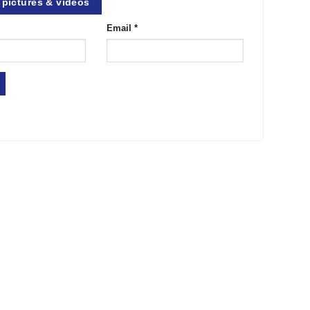
pictures & videos
Email
*