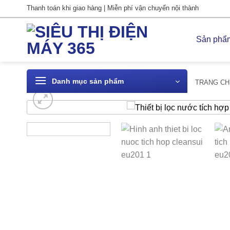
Bỏ
Thanh toán khi giao hàng | Miễn phí vận chuyển nội thành
qua
nội
Sản phẩ
dung
Danh mục sản phẩm
TRANG CH