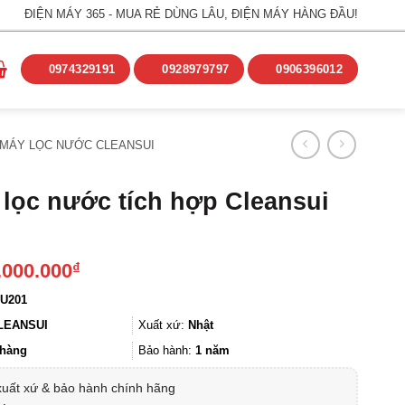
ĐIỆN MÁY 365 - MUA RẺ DÙNG LÂU, ĐIỆN MÁY HÀNG ĐẦU!
0974329191
0928979797
0906396012
MÁY LỌC NƯỚC CLEANSUI
ị lọc nước tích hợp Cleansui
.000.000
₫
U201
LEANSUI
Xuất xứ:
Nhật
hàng
Bảo hành:
1 năm
xuất xứ & bảo hành chính hãng