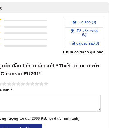
0)
Có ảnh (
0
)
Đã xác minh
(
0
)
Tất cả các sao(
0
)
Chưa có đánh giá nào.
gười đầu tiên nhận xét “Thiết bị lọc nước
p Cleansui EU201”
ủa bạn
*
ung lượng tối đa: 2000 KB, tối đa 5 hình ảnh)