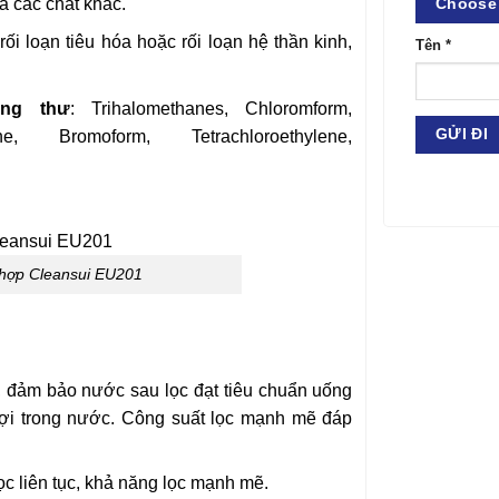
và các chất khác.
Choose 
 rối loạn tiêu hóa hoặc rối loạn hệ thần kinh,
Tên
*
ng thư
: Trihalomethanes, Chloromform,
ne, Bromoform, Tetrachloroethylene,
h hợp Cleansui EU201
, đảm bảo nước sau lọc đạt tiêu chuẩn uống
 lợi trong nước. Công suất lọc mạnh mẽ đáp
c liên tục, khả năng lọc mạnh mẽ.