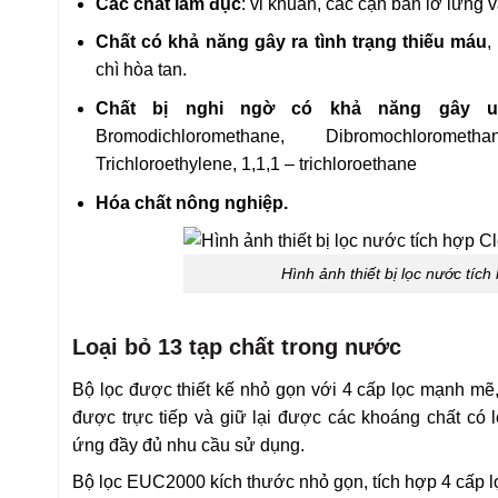
Các chất làm đục
: vi khuẩn, các cặn bẩn lơ lửng 
Chất có khả năng gây ra tình trạng thiếu máu
,
chì hòa tan.
Chất bị nghi ngờ có khả năng gây u
Bromodichloromethane, Dibromochlorometha
Trichloroethylene, 1,1,1 – trichloroethane
Hóa chất nông nghiệp.
Hình ảnh thiết bị lọc nước tíc
Loại bỏ 13 tạp chất trong nước
Bộ lọc được thiết kế nhỏ gọn với 4 cấp lọc mạnh mẽ
được trực tiếp và giữ lại được các khoáng chất có
ứng đầy đủ nhu cầu sử dụng.
Bộ lọc EUC2000 kích thước nhỏ gọn, tích hợp 4 cấp lọ