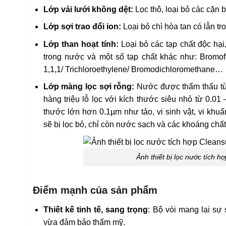
Lớp vải lưới không dệt:
Lọc thô, loại bỏ các cặn 
Lớp sợi trao đổi ion:
Loại bỏ chì hòa tan có lẫn t
Lớp than hoạt tính:
Loại bỏ các tạp chất độc hạ
trong nước và một số tạp chất khác như: Bromof
1,1,1/ Trichloroethylene/ Bromodichloromethane…
Lớp màng lọc sợi rỗng:
Nước được thẩm thấu từ
hàng triệu lỗ lọc với kích thước siêu nhỏ từ 0.01
thước lớn hơn 0.1µm như tảo, vi sinh vật, vi khuẩ
sẽ bị lọc bỏ, chỉ còn nước sạch và các khoáng chất 
Ảnh thiết bị lọc nước tích 
Điểm mạnh của sản phẩm
Thiết kế tinh tế, sang trọng
: Bộ vòi mang lại sự 
vừa đảm bảo thẩm mỹ.