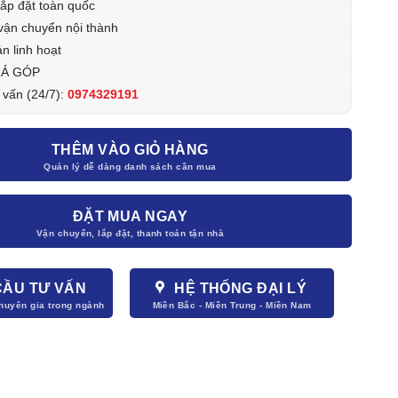
lắp đặt toàn quốc
vận chuyển nội thành
n linh hoạt
RẢ GÓP
 vấn (24/7):
0974329191
THÊM VÀO GIỎ HÀNG
ĐẶT MUA NGAY
CẦU TƯ VẤN
HỆ THỐNG ĐẠI LÝ