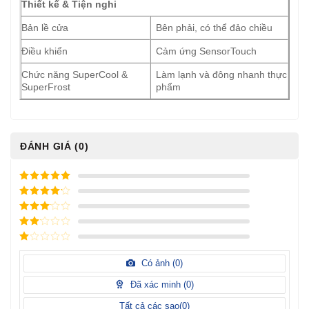
Thiết kế & Tiện nghi
Bản lề cửa
Bên phải, có thể đảo chiều
Điều khiển
Cảm ứng SensorTouch
Chức năng SuperCool &
Làm lạnh và đông nhanh thực
SuperFrost
phẩm
ĐÁNH GIÁ (0)
5
/ 5 điểm
4
/ 5
điểm
3
/ 5
điểm
2
/
5
1
điểm
/
Có ảnh (
0
)
5
điểm
Đã xác minh (
0
)
Tất cả các sao(
0
)