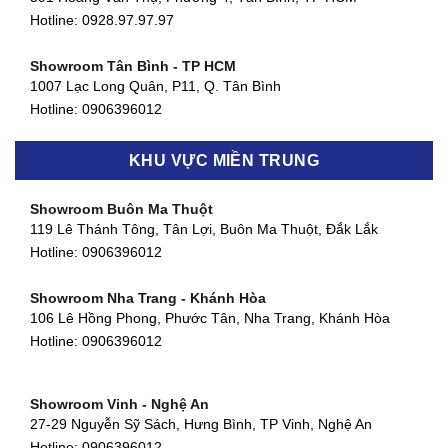
Hotline: 0928.97.97.97
Showroom Tân Bình - TP HCM
1007 Lạc Long Quân, P11, Q. Tân Bình
Hotline:
0906396012
Showroom Biên Hòa - Đồng Nai
KHU VỰC MIỀN TRUNG
452 Nguyễn Ái Quốc, Tân Tiến, TP. Biên Hòa, Đồng Nai
Hotline:
0906396012
Showroom Buôn Ma Thuột
119 Lê Thánh Tông, Tân Lợi, Buôn Ma Thuột, Đắk Lắk
Showroom Thuận An - Bình Dương
Hotline:
0906396012
66 đường DT743, An Phú, Thuận An, Bình Dương
Hotline:
0906396012
Showroom Nha Trang - Khánh Hòa
106 Lê Hồng Phong, Phước Tân, Nha Trang, Khánh Hòa
Showroom Quận 11 - TP. HCM
Hotline:
0906396012
1411 Đường 3/2, Phường 16, Quận 11, TP. HCM
Hotline:
0906396012
Showroom Vinh - Nghệ An
Showroom Quận 4 - TP. HCM
27-29 Nguyễn Sỹ Sách, Hưng Bình, TP Vinh, Nghệ An
127 Khánh Hội, Phường 3, Quận 4,TP. HCM
Hotline:
0906396012