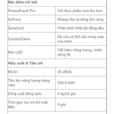
Đặc điểm nổi bật
PerfectFresh Pro
Giữ thực phẩm tươi lâu hơn
NoFrost
Không cần rã đông thủ công
DynaCool
Phân phối nhiệt độ đồng đều
Kệ cửa có thể rửa trong máy
ComfortClean
rửa chén
Tiết kiệm năng lượng, chiếu
Đèn LED
sáng tốt
Hiệu suất & Tiện ích
Độ ồn
35 dB(A)
Tiêu thụ năng lượng hàng
258,8 kWh
năm
Công suất đông lạnh
6 kg/24 giờ
Thời gian lưu trữ khi mất
9 giờ
điện