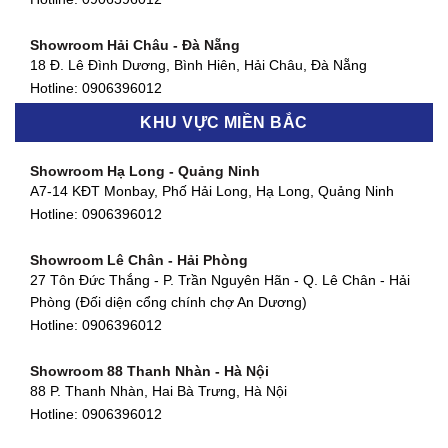
Hotline:
0906396012
Showroom Hải Châu - Đà Nẵng
Showroom Quận 7 - TP. HCM
18 Đ. Lê Đình Dương, Bình Hiên, Hải Châu, Đà Nẵng
877 Huỳnh Tấn Phát, Phú Thuận, Quận 7, TP HCM
Hotline:
0906396012
Hotline:
0906396012
KHU VỰC MIỀN BẮC
Showroom Thanh Khê - Đà Nẵng
Showroom Gò Vấp - TP. HCM
475 Điện Biên Phủ, Thanh Khê Đông, Thanh Khê, Đà Nẵng
Showroom Hạ Long - Quảng Ninh
580 Phan Văn Trị, Phường 7, Quận 5, TP HCM
Hotline:
0906396012
A7-14 KĐT Monbay, Phố Hải Long, Hạ Long, Quảng Ninh
Hotline:
0906396012
Hotline:
0906396012
Showroom Cẩm Lệ - Đà Nẵng
Showroom Tân Bình - TP. HCM
652 Nguyễn Hữu Thọ, Khuê Trung, Cẩm Lệ, Đà Nẵng
Showroom Lê Chân - Hải Phòng
90 Đ. Cộng Hòa, Phường 4, Tân Bình, TP HCM
Hotline:
0906396012
27 Tôn Đức Thắng - P. Trần Nguyên Hãn - Q. Lê Chân - Hải
Hotline:
0906396012
Phòng (Đối diện cổng chính chợ An Dương)
Showroom Huế
Hotline:
0906396012
54 Hùng Vương, Phú Hội, Thành phố Huế, Thừa Thiên Huế
Hotline:
0906396012
Showroom 88 Thanh Nhàn - Hà Nội
88 P. Thanh Nhàn, Hai Bà Trưng, Hà Nội
Showroom Hà Tĩnh
Hotline:
0906396012
82 Quang Trung, Thạch Quý, Hà Tĩnh
Hotline:
0906396012