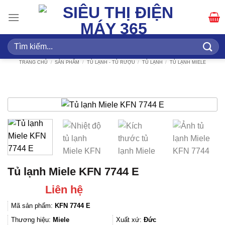
Bỏ
qua
nội
dung
Tìm
kiếm:
TRANG CHỦ
/
SẢN PHẨM
/
TỦ LẠNH - TỦ RƯỢU
/
TỦ LẠNH
/
TỦ LẠNH MIELE
Tủ lạnh Miele KFN 7744 E
Liên hệ
Mã sản phẩm:
KFN 7744 E
Thương hiệu:
Miele
Xuất xứ:
Đức