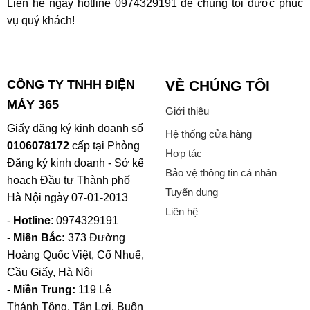
Liên hệ ngay hotline
0974329191
để chúng tôi được phục
vụ quý khách!
CÔNG TY TNHH ĐIỆN
VỀ CHÚNG TÔI
MÁY 365
Giới thiệu
Giấy đăng ký kinh doanh số
Hệ thống cửa hàng
0106078172
cấp tại Phòng
Hợp tác
Đăng ký kinh doanh - Sở kế
Bảo vệ thông tin cá nhân
hoạch Đầu tư Thành phố
Tuyển dụng
Hà Nội ngày 07-01-2013
Liên hệ
-
Hotline
: 0974329191
-
Miền Bắc:
373 Đường
Hoàng Quốc Việt, Cổ Nhuế,
Cầu Giấy, Hà Nội
-
Miền Trung:
119 Lê
Thánh Tông, Tân Lợi, Buôn