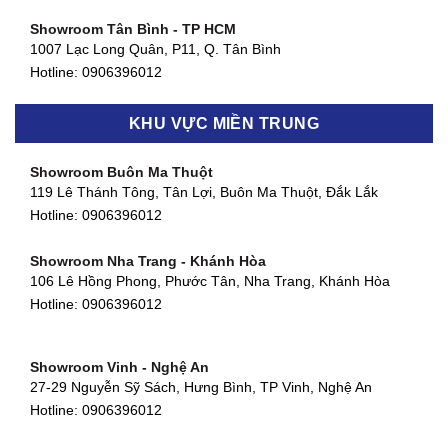
Showroom Tân Bình - TP HCM
1007 Lạc Long Quân, P11, Q. Tân Bình
Hotline:
0906396012
Showroom Biên Hòa - Đồng Nai
KHU VỰC MIỀN TRUNG
452 Nguyễn Ái Quốc, Tân Tiến, TP. Biên Hòa, Đồng Nai
Hotline:
0906396012
Showroom Buôn Ma Thuột
119 Lê Thánh Tông, Tân Lợi, Buôn Ma Thuột, Đắk Lắk
Showroom Thuận An - Bình Dương
Hotline:
0906396012
66 đường DT743, An Phú, Thuận An, Bình Dương
Hotline:
0906396012
Showroom Nha Trang - Khánh Hòa
106 Lê Hồng Phong, Phước Tân, Nha Trang, Khánh Hòa
Showroom Quận 11 - TP. HCM
Hotline:
0906396012
1411 Đường 3/2, Phường 16, Quận 11, TP. HCM
Hotline:
0906396012
Showroom Vinh - Nghệ An
Showroom Quận 4 - TP. HCM
27-29 Nguyễn Sỹ Sách, Hưng Bình, TP Vinh, Nghệ An
127 Khánh Hội, Phường 3, Quận 4,TP. HCM
Hotline:
0906396012
Hotline:
0906396012