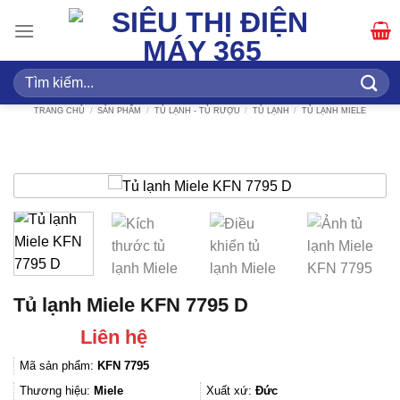
Bỏ
qua
nội
dung
Tìm
kiếm:
TRANG CHỦ
/
SẢN PHẨM
/
TỦ LẠNH - TỦ RƯỢU
/
TỦ LẠNH
/
TỦ LẠNH MIELE
Tủ lạnh Miele KFN 7795 D
Liên hệ
Mã sản phẩm:
KFN 7795
Thương hiệu:
Miele
Xuất xứ:
Đức