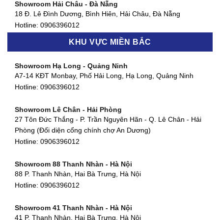
Showroom Hải Châu - Đà Nẵng
Showroom Quận 7 - TP. HCM
18 Đ. Lê Đình Dương, Bình Hiên, Hải Châu, Đà Nẵng
877 Huỳnh Tấn Phát, Phú Thuận, Quận 7, TP HCM
Hotline:
0906396012
Hotline:
0906396012
KHU VỰC MIỀN BẮC
Showroom Thanh Khê - Đà Nẵng
Showroom Gò Vấp - TP. HCM
475 Điện Biên Phủ, Thanh Khê Đông, Thanh Khê, Đà Nẵng
Showroom Hạ Long - Quảng Ninh
580 Phan Văn Trị, Phường 7, Quận 5, TP HCM
Hotline:
0906396012
A7-14 KĐT Monbay, Phố Hải Long, Hạ Long, Quảng Ninh
Hotline:
0906396012
Hotline:
0906396012
Showroom Cẩm Lệ - Đà Nẵng
Showroom Tân Bình - TP. HCM
652 Nguyễn Hữu Thọ, Khuê Trung, Cẩm Lệ, Đà Nẵng
Showroom Lê Chân - Hải Phòng
90 Đ. Cộng Hòa, Phường 4, Tân Bình, TP HCM
Hotline:
0906396012
27 Tôn Đức Thắng - P. Trần Nguyên Hãn - Q. Lê Chân - Hải
Hotline:
0906396012
Phòng (Đối diện cổng chính chợ An Dương)
Showroom Huế
Hotline:
0906396012
54 Hùng Vương, Phú Hội, Thành phố Huế, Thừa Thiên Huế
Hotline:
0906396012
Showroom 88 Thanh Nhàn - Hà Nội
88 P. Thanh Nhàn, Hai Bà Trưng, Hà Nội
Showroom Hà Tĩnh
Hotline:
0906396012
82 Quang Trung, Thạch Quý, Hà Tĩnh
Hotline:
0906396012
Showroom 41 Thanh Nhàn - Hà Nội
41 P. Thanh Nhàn, Hai Bà Trưng, Hà Nội