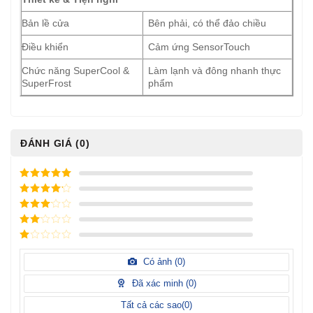
Bản lề cửa
Bên phải, có thể đảo chiều
Điều khiển
Cảm ứng SensorTouch
Chức năng SuperCool &
Làm lạnh và đông nhanh thực
SuperFrost
phẩm
ĐÁNH GIÁ (0)
5
/ 5 điểm
4
/ 5
điểm
3
/ 5
điểm
2
/
5
1
điểm
/
Có ảnh (
0
)
5
điểm
Đã xác minh (
0
)
Tất cả các sao(
0
)