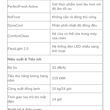
Giữ thực phẩm tươi lâu hơn với
PerfectFresh Active
độ ẩm tối ưu
NoFrost
Không cần rã đông thủ công
DynaCool
Phân phối nhiệt độ đồng đều
Kệ cửa có thể rửa trong máy
ComfortClean
rửa chén
Hệ thống đèn LED chiếu sáng
FlexiLight 2.0
linh hoạt
Hiệu suất & Tiện ích
Độ ồn
33 dB(A)
Tiêu thụ năng lượng hàng
219 kWh
năm
Công suất đông lạnh
10 kg/24 giờ
Thời gian lưu trữ khi mất
14 giờ
điện
Thiết kế & Tiện nghi