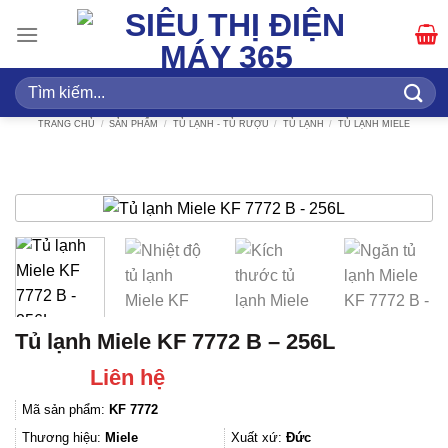
Bỏ
qua
nội
dung
Tìm
kiếm:
TRANG CHỦ
/
SẢN PHẨM
/
TỦ LẠNH - TỦ RƯỢU
/
TỦ LẠNH
/
TỦ LẠNH MIELE
Tủ lạnh Miele KF 7772 B – 256L
Liên hệ
Mã sản phẩm:
KF 7772
Thương hiệu:
Miele
Xuất xứ:
Đức