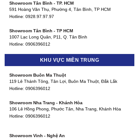
Showroom Tân Bình - TP. HCM
591 Hoàng Văn Thụ, Phường 4, Tân Bình, TP HCM
Hotline: 0928.97.97.97
Showroom Tân Bình - TP HCM
1007 Lạc Long Quân, P11, Q. Tân Bình
Hotline:
0906396012
Showroom Biên Hòa - Đồng Nai
KHU VỰC MIỀN TRUNG
452 Nguyễn Ái Quốc, Tân Tiến, TP. Biên Hòa, Đồng Nai
Hotline:
0906396012
Showroom Buôn Ma Thuột
119 Lê Thánh Tông, Tân Lợi, Buôn Ma Thuột, Đắk Lắk
Showroom Thuận An - Bình Dương
Hotline:
0906396012
66 đường DT743, An Phú, Thuận An, Bình Dương
Hotline:
0906396012
Showroom Nha Trang - Khánh Hòa
106 Lê Hồng Phong, Phước Tân, Nha Trang, Khánh Hòa
Showroom Quận 11 - TP. HCM
Hotline:
0906396012
1411 Đường 3/2, Phường 16, Quận 11, TP. HCM
Hotline:
0906396012
Showroom Vinh - Nghệ An