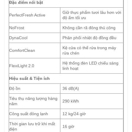
Đặc điểm nổi bật
Giữ thực phẩm tươi lâu hơn với
PerfectFresh Active
độ ẩm tối ưu
NoFrost
Không cần rã đông thủ công
DynaCool
Phân phối nhiệt độ đồng đều
Kệ cửa có thể rửa trong máy
ComfortClean
rửa chén
Hệ thống đèn LED chiếu sáng
FlexiLight 2.0
linh hoạt
Hiệu suất & Tiện ích
Độ ồn
36 dB(A)
Tiêu thụ năng lượng hàng
290 kWh
năm
Công suất đông lạnh
12 kg/24 giờ
Thời gian lưu trữ khi mất
16 giờ
điện