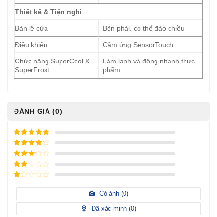
Thiết kế & Tiện nghi
Bản lề cửa
Bên phải, có thể đảo chiều
Điều khiển
Cảm ứng SensorTouch
Chức năng SuperCool &
Làm lạnh và đông nhanh thực
SuperFrost
phẩm
ĐÁNH GIÁ (0)
5
/ 5 điểm
4
/ 5
điểm
3
/ 5
điểm
2
/
5
1
điểm
/
Có ảnh (
0
)
5
điểm
Đã xác minh (
0
)