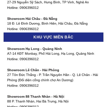
Showroom Quận 4 - TP. HCM
27-29 Nguyễn Sỹ Sách, Hưng Bình, TP Vinh, Nghệ An
127 Khánh Hội, Phường 3, Quận 4,TP. HCM
Hotline:
0906396012
Hotline:
0906396012
Showroom Hải Châu - Đà Nẵng
Showroom Quận 7 - TP. HCM
18 Đ. Lê Đình Dương, Bình Hiên, Hải Châu, Đà Nẵng
877 Huỳnh Tấn Phát, Phú Thuận, Quận 7, TP HCM
Hotline:
0906396012
Hotline:
0906396012
KHU VỰC MIỀN BẮC
Showroom Thanh Khê - Đà Nẵng
Showroom Gò Vấp - TP. HCM
475 Điện Biên Phủ, Thanh Khê Đông, Thanh Khê, Đà Nẵng
Showroom Hạ Long - Quảng Ninh
580 Phan Văn Trị, Phường 7, Quận 5, TP HCM
Hotline:
0906396012
A7-14 KĐT Monbay, Phố Hải Long, Hạ Long, Quảng Ninh
Hotline:
0906396012
Hotline:
0906396012
Showroom Cẩm Lệ - Đà Nẵng
Showroom Tân Bình - TP. HCM
652 Nguyễn Hữu Thọ, Khuê Trung, Cẩm Lệ, Đà Nẵng
Showroom Lê Chân - Hải Phòng
90 Đ. Cộng Hòa, Phường 4, Tân Bình, TP HCM
Hotline:
0906396012
27 Tôn Đức Thắng - P. Trần Nguyên Hãn - Q. Lê Chân - Hải
Hotline:
0906396012
Phòng (Đối diện cổng chính chợ An Dương)
Showroom Huế
Hotline:
0906396012
54 Hùng Vương, Phú Hội, Thành phố Huế, Thừa Thiên Huế
Hotline:
0906396012
Showroom 88 Thanh Nhàn - Hà Nội
88 P. Thanh Nhàn, Hai Bà Trưng, Hà Nội
Showroom Hà Tĩnh
Hotline:
0906396012